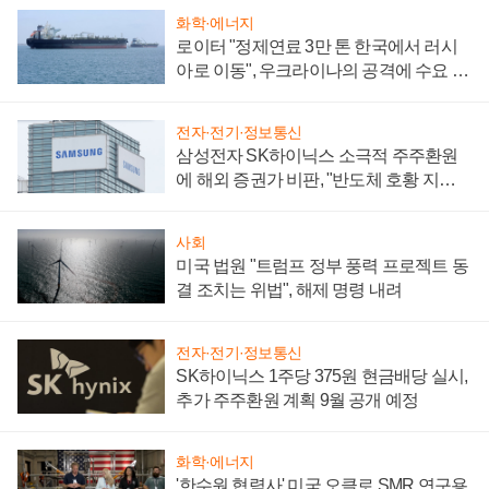
화학·에너지
로이터 "정제연료 3만 톤 한국에서 러시
아로 이동", 우크라이나의 공격에 수요 늘
어
전자·전기·정보통신
삼성전자 SK하이닉스 소극적 주주환원
에 해외 증권가 비판, "반도체 호황 지속
성 의문"
사회
미국 법원 "트럼프 정부 풍력 프로젝트 동
결 조치는 위법", 해제 명령 내려
전자·전기·정보통신
SK하이닉스 1주당 375원 현금배당 실시,
추가 주주환원 계획 9월 공개 예정
화학·에너지
'한수원 협력사' 미국 오클로 SMR 연구용