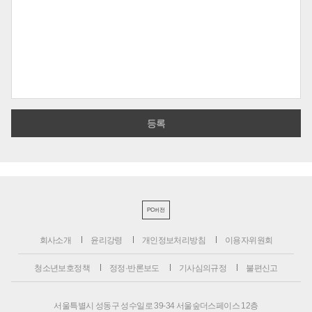
PC버전
회사소개
윤리강령
개인정보처리방침
이용자위원회
청소년보호정책
정정·반론보도
기사심의규정
불편신고
서울특별시 성동구 성수일로 39-34 서울숲더스페이스 12층