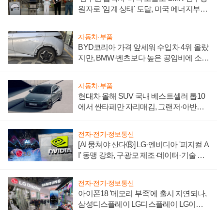
원자로 '임계 상태' 도달, 미국 에너지부
"중요한 이정표"
자동차·부품
BYD코리아 가격 앞세워 수입차 4위 올랐
지만, BMW·벤츠보다 높은 공임비에 소비
자 불만 폭발
자동차·부품
현대차 올해 SUV 국내 베스트셀러 톱10
에서 싼타페만 자리매김, 그랜저·아반떼
'세단 쌍끌이'로 내수 방어
전자·전기·정보통신
[AI 뭉쳐야 산다⑧] LG·엔비디아 '피지컬 A
I' 동맹 강화, 구광모 제조·데이터·기술 결
집해 종합 로보틱스 기업으로
전자·전기·정보통신
아이폰18 '메모리 부족'에 출시 지연되나,
삼성디스플레이 LG디스플레이 LG이노
텍 '탈애플' 수익 다각화 속도