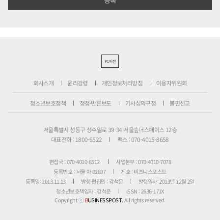
PC버전
회사소개
윤리강령
개인정보처리방침
이용자위원회
청소년보호정책
정정·반론보도
기사심의규정
불편신고
서울특별시 성동구 성수일로 39-34 서울숲더스페이스 12층
대표전화 : 1800-6522
팩스 : 070-4015-8658
편집국 : 070-4010-8512
사업본부 : 070-4010-7078
등록번호 : 서울 아 02897
제호 : 비즈니스포스트
등록일: 2013.11.13
발행·편집인 : 강석운
발행일자: 2013년 12월 2일
청소년보호책임자 : 강석운
ISSN : 2636-171X
Copyright ⓒ
B
USINESSPOST
. All rights reserved.