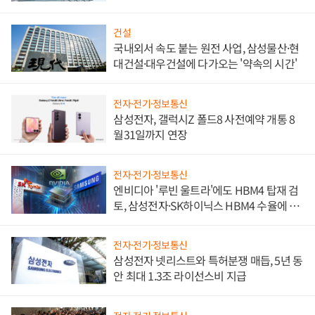
문"
건설
국내외서 속도 붙는 원전 사업, 삼성물산·현
대건설·대우건설에 다가오는 '약속의 시간'
전자·전기·정보통신
삼성전자, 갤럭시Z 폴드8 사전예약 개통 8
월31일까지 연장
전자·전기·정보통신
엔비디아 '루빈 울트라'에도 HBM4 탑재 검
토, 삼성전자·SK하이닉스 HBM4 수율에 주
도권 갈린다
전자·전기·정보통신
삼성전자 넷리스트와 특허분쟁 매듭, 5년 동
안 최대 1.3조 라이선스비 지급