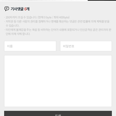
기사댓글
0
개
200자까지 쓰실 수 있습니다. (현재 0 byte / 최대 400byte)
저작권 등 다른 사람의 권리를 침해하거나 명예를 훼손하는 댓글은 관련 법률에 의해 제재를 받을
수 있습니다.
타인에게 불쾌감을 주는 욕설 등 비하하는 단어가 내용에 포함되거나 인신공격성 글은 관리자의 판
단에 의해 삭제 합니다.