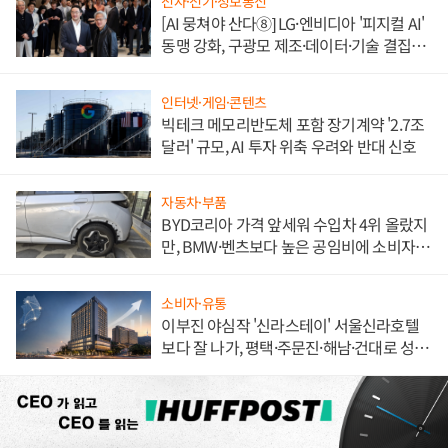
전자·전기·정보통신
[AI 뭉쳐야 산다⑧] LG·엔비디아 '피지컬 AI'
동맹 강화, 구광모 제조·데이터·기술 결집
해 종합 로보틱스 기업으로
인터넷·게임·콘텐츠
빅테크 메모리반도체 포함 장기계약 '2.7조
달러' 규모, AI 투자 위축 우려와 반대 신호
자동차·부품
BYD코리아 가격 앞세워 수입차 4위 올랐지
만, BMW·벤츠보다 높은 공임비에 소비자
불만 폭발
소비자·유통
이부진 야심작 '신라스테이' 서울신라호텔
보다 잘 나가, 평택·주문진·해남·건대로 성
장판 더 넓힌다