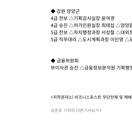
◆ 강원 양양군
4급 전보 △기획감사실장 윤여경
4급 승진 △허가민원실장 최태섭 △양양
5급 전보 △자치행정과장 서성철 △대외
5급 직무대리 △도시계획과장 이인영 
◆ 금융위원회
부이사관 승진 △금융정보분석원 기획행
<저작권자(c) 비즈니스포스트 무단전재 및 재
공준호 기자의 다른기사보기