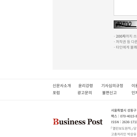
-
200자
까지 쓰실
- 저작권 등 
- 타인에게 불
신문사소개
윤리강령
기사심의규정
이
포럼
광고문의
불편신고
서울특별시 성동구 성
팩스 : 070-4015-
ISSN : 2636-171
열린보도원칙
당
고충처리인 박상유 180