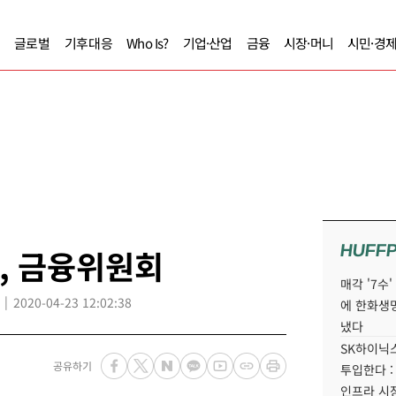
글로벌
기후대응
Who Is?
기업·산업
금융
시장·머니
시민·경
HUFF
군, 금융위원회
매각 '7수
2020-04-23 12:02:38
에 한화생
냈다
SK하이닉스
공유하기
투입한다 :
인프라 시