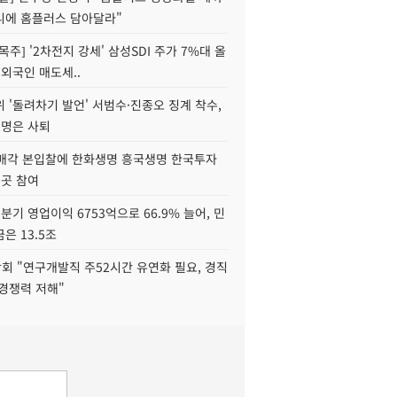
니에 홈플러스 담아달라"
목주] '2차전지 강세' 삼성SDI 주가 7%대 올
 외국인 매도세..
 '돌려차기 발언' 서범수·진종오 징계 착수,
2명은 사퇴
 매각 본입찰에 한화생명 흥국생명 한국투자
3곳 참여
분기 영업이익 6753억으로 66.9% 늘어, 민
은 13.5조
회 "연구개발직 주52시간 유연화 필요, 경직
경쟁력 저해"