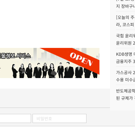
지 장바구
[오늘의 주
라, 코스피
국힘 윤리위
윤리위원 
KDB생명
금융지주 
가스공사 2
수용 미수금
반도체공학
된 규제가 