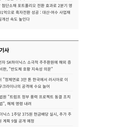
 첨단소재 포트폴리오 전환 효과로 2분기 영
01억으로 흑자전환 성공 : 대산·여수 사업재
질개선 속도 높인다
 기사
자 SK하이닉스 소극적 주주환원에 해외 증
비판, "반도체 호황 지속성 의문"
 "정제연료 3만 톤 한국에서 러시아로 이
 우크라이나의 공격에 수요 늘어
법원 "트럼프 정부 풍력 프로젝트 동결 조치
법", 해제 명령 내려
이닉스 1주당 375원 현금배당 실시, 추가 주
 계획 9월 공개 예정