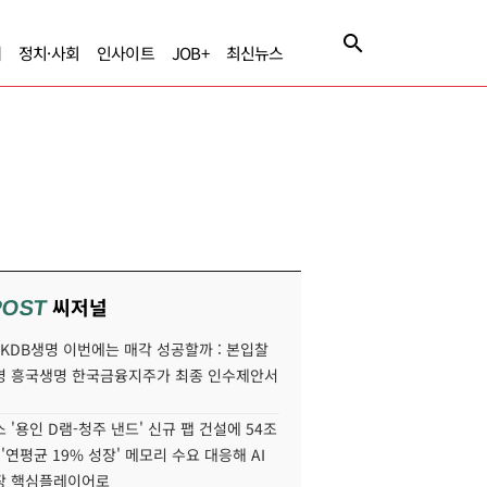
제
정치·사회
인사이트
JOB+
최신뉴스
씨저널
POST
' KDB생명 이번에는 매각 성공할까 : 본입찰
명 흥국생명 한국금융지주가 최종 인수제안서
 '용인 D램-청주 낸드' 신규 팹 건설에 54조
 '연평균 19% 성장' 메모리 수요 대응해 AI
장 핵심플레이어로