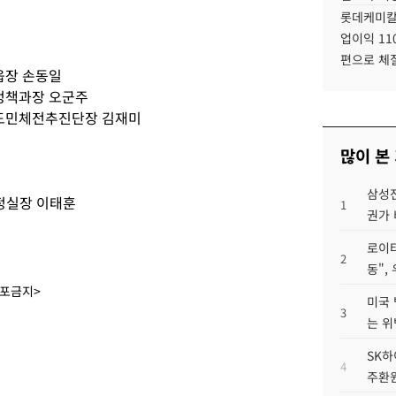
롯데케미칼
업이익 11
편으로 체
읍장 손동일
정책과장 오군주
△도민체전추진단장 김재미
많이 본
삼성전
정실장 이태훈
1
권가 
로이터
2
동",
배포금지>
미국 
3
는 위
SK하
4
주환원