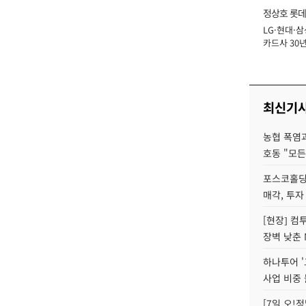
정상호 롯데
LG·현대·삼
장
카드사 30년
에 '초집중' 
최신기
농협 폭염과
호동 "모든
포스코홀딩
매각, 투자
[현장] 컴
장벽 낮춘 
하나투어 '
사업 비중 
[7일 오!