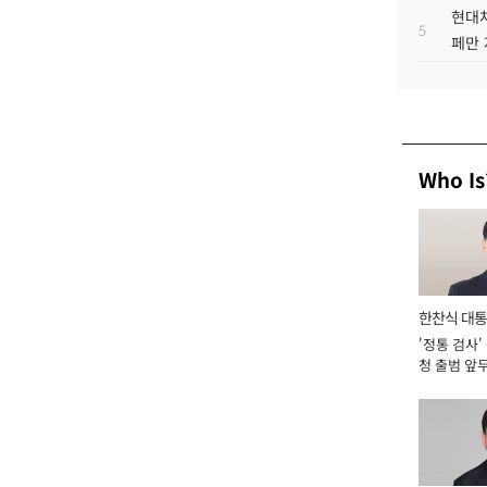
현대차
5
페만 
Who Is
한찬식 대
'정통 검사'
서관
청 출범 앞
맡아 [2026