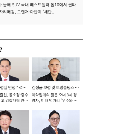
 올해 SUV 국내 베스트셀러 톱10에서 싼타
자리매김, 그랜저·아반떼 '세단..
?
통령실 민정수석비
김정균 보령 및 보령홀딩스 대
 출신, 공소청·중수
제약업계의 젊은 오너 3세 경
표이사 사장
두고 검찰개혁 완수
영자, 미래 먹거리 '우주와 헬
년]
스케어' 공들여 [2026년]