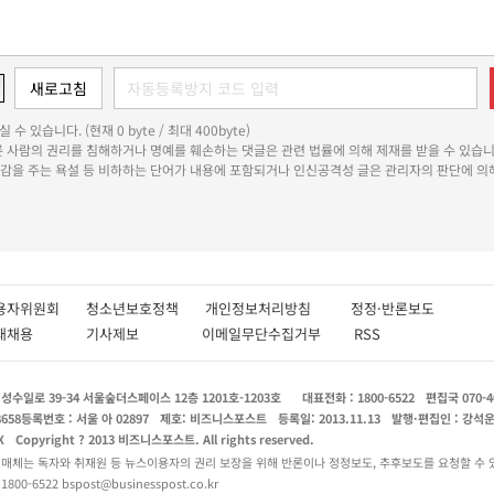
 수 있습니다. (현재 0 byte / 최대 400byte)
다른 사람의 권리를 침해하거나 명예를 훼손하는 댓글은 관련 법률에 의해 제재를 받을 수 있습니
쾌감을 주는 욕설 등 비하하는 단어가 내용에 포함되거나 인신공격성 글은 관리자의 판단에 의해
용자위원회
청소년보호정책
개인정보처리방침
정정·반론보도
인재채용
기사제보
이메일무단수집거부
RSS
수일로 39-34 서울숲더스페이스 12층 1201호-1203호
대표전화 : 1800-6522
편집국 070-4
8658
등록번호 : 서울 아 02897
제호: 비즈니스포스트
등록일: 2013.11.13
발행·편집인 : 강석
X
Copyright ? 2013 비즈니스포스트. All rights reserved.
 매체는 독자와 취재원 등 뉴스이용자의 권리 보장을 위해 반론이나 정정보도, 추후보도를 요청할 수 
0-6522 bspost@businesspost.co.kr