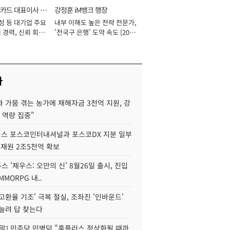
카드 대표이사 사
강정훈 iM뱅크 행장
성 등 대기업 주요
내부 이해도 높은 전략 전문가,
 경력, 신뢰 회복
'전국구 은행' 도약 속도 [2026
[2026년]
년]
사
 가뭄 겪는 농가에 재해자금 3천억 지원, 강
 역량 집중"
스 포스코인터내셔널과 포스코DX 지분 일부
 재원 2조5천억 확보
투스 '제우스: 오만의 신' 8월26일 출시, 진입
MMORPG 내..
고환율 기조' 극복 절실, 조좌진 '인바운드'
늘려 답 찾는다
정말] 민주당 민병덕 "홈플러스 정상화될 때까