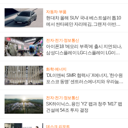
자동차·부품
현대차 올해 SUV 국내 베스트셀러 톱10
에서 싼타페만 자리매김, 그랜저·아반떼
'세단 쌍끌이'로 내수 방어
전자·전기·정보통신
아이폰18 '메모리 부족'에 출시 지연되나,
삼성디스플레이 LG디스플레이 LG이노
텍 '탈애플' 수익 다각화 속도
화학·에너지
'DL이앤씨 SMR 협력사' X에너지, '한수원
포스코 동맹' 센트러스에너지와 우라늄
계약 체결
전자·전기·정보통신
SK하이닉스, 용인 'Y2' 팹과 청주 'M17' 팹
건설에 54조 투자 결정
데스크 리포트