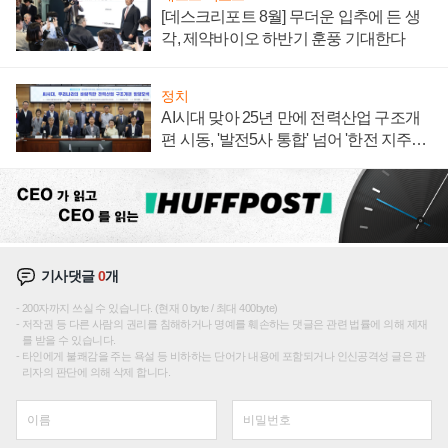
[데스크리포트 8월] 무더운 입추에 든 생
각, 제약바이오 하반기 훈풍 기대한다
정치
AI시대 맞아 25년 만에 전력산업 구조개
편 시동, '발전5사 통합' 넘어 '한전 지주사'
재편론도
기사댓글
0
개
200자까지 쓰실 수 있습니다. (현재 0 byte / 최대 400byte)
저작권 등 다른 사람의 권리를 침해하거나 명예를 훼손하는 댓글은 관련 법률에 의해 제재
를 받을 수 있습니다.
타인에게 불쾌감을 주는 욕설 등 비하하는 단어가 내용에 포함되거나 인신공격성 글은 관
리자의 판단에 의해 삭제 합니다.