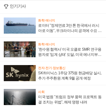
인기기사
화학·에너지
로이터 "정제연료 3만 톤 한국에서 러시
아로 이동", 우크라이나의 공격에 수요 늘
어
화학·에너지
'한수원 협력사' 미국 오클로 SMR 연구용
원자로 '임계 상태' 도달, 미국 에너지부
"중요한 이정표"
전자·전기·정보통신
SK하이닉스 1주당 375원 현금배당 실시,
추가 주주환원 계획 9월 공개 예정
사회
미국 법원 "트럼프 정부 풍력 프로젝트 동
결 조치는 위법", 해제 명령 내려