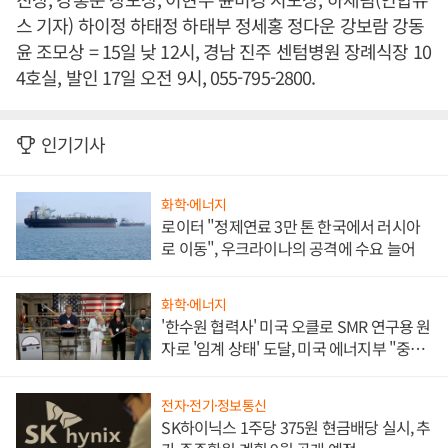
스 기자) 하이정 하태정 하태부 정세홍 정다운 강보람 강동
윤 조모상 = 15일 낮 12시, 경남 진주 센텀병원 장례식장 10
4호실, 발인 17일 오전 9시, 055-795-2800.
인기기사
화학·에너지
로이터 "정제연료 3만 톤 한국에서 러시아
로 이동", 우크라이나의 공격에 수요 늘어
화학·에너지
'한수원 협력사' 미국 오클로 SMR 연구용 원
자로 '임계 상태' 도달, 미국 에너지부 "중요
한 이정표"
전자·전기·정보통신
SK하이닉스 1주당 375원 현금배당 실시, 추