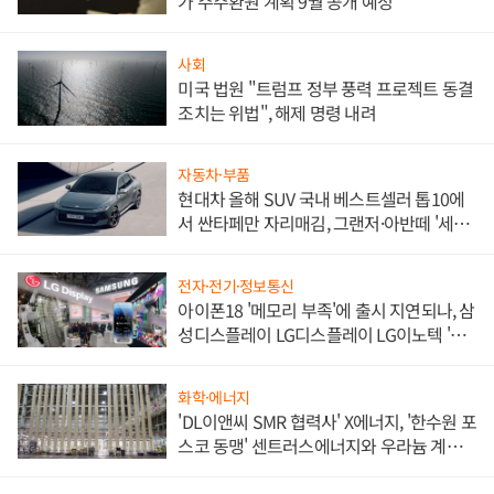
가 주주환원 계획 9월 공개 예정
사회
미국 법원 "트럼프 정부 풍력 프로젝트 동결
조치는 위법", 해제 명령 내려
자동차·부품
현대차 올해 SUV 국내 베스트셀러 톱10에
서 싼타페만 자리매김, 그랜저·아반떼 '세단
쌍끌이'로 내수 방어
전자·전기·정보통신
아이폰18 '메모리 부족'에 출시 지연되나, 삼
성디스플레이 LG디스플레이 LG이노텍 '탈
애플' 수익 다각화 속도
화학·에너지
'DL이앤씨 SMR 협력사' X에너지, '한수원 포
스코 동맹' 센트러스에너지와 우라늄 계약
체결