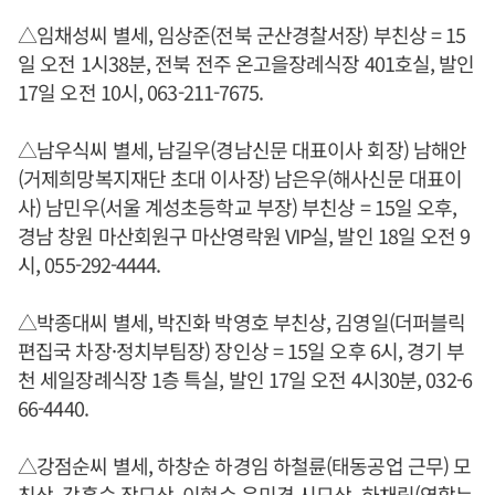
△임채성씨 별세, 임상준(전북 군산경찰서장) 부친상 = 15
일 오전 1시38분, 전북 전주 온고을장례식장 401호실, 발인
17일 오전 10시, 063-211-7675.
△남우식씨 별세, 남길우(경남신문 대표이사 회장) 남해안
(거제희망복지재단 초대 이사장) 남은우(해사신문 대표이
사) 남민우(서울 계성초등학교 부장) 부친상 = 15일 오후,
경남 창원 마산회원구 마산영락원 VIP실, 발인 18일 오전 9
시, 055-292-4444.
△박종대씨 별세, 박진화 박영호 부친상, 김영일(더퍼블릭
편집국 차장·정치부팀장) 장인상 = 15일 오후 6시, 경기 부
천 세일장례식장 1층 특실, 발인 17일 오전 4시30분, 032-6
66-4440.
△강점순씨 별세, 하창순 하경임 하철륜(태동공업 근무) 모
친상, 강홍순 장모상, 이현수 윤미경 시모상, 하채림(연합뉴