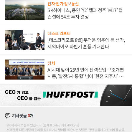
전자·전기·정보통신
SK하이닉스, 용인 'Y2' 팹과 청주 'M17' 팹
건설에 54조 투자 결정
데스크 리포트
[데스크리포트 8월] 무더운 입추에 든 생각,
제약바이오 하반기 훈풍 기대한다
정치
AI시대 맞아 25년 만에 전력산업 구조개편
시동, '발전5사 통합' 넘어 '한전 지주사' 재편
론도
기사댓글
0
개
200자까지 쓰실 수 있습니다. (현재 0 byte / 최대 400byte)
저작권 등 다른 사람의 권리를 침해하거나 명예를 훼손하는 댓글은 관련 법률에 의해 제재를 받을