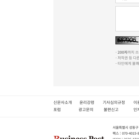
-
200자
까지 쓰실
- 저작권 등 
- 타인에게 불
신문사소개
윤리강령
기사심의규정
이
포럼
광고문의
불편신고
서울특별시 성동구 성
팩스 : 070-4015-
ISSN : 2636-171