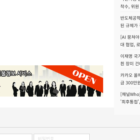
착수, 위원
반도체공학
된 규제가 
[AI 뭉쳐
대 협업, 
이재명 국
흰 장미 건
카카오 올해
금 300만
[채널Who
'최후통첩'