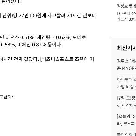
다 떨어졌다.
정상호 롯데
LG·현대·삼
장
단위)당 27만100원에 사고팔려 24시간 전보다
카드사 30년
에 '초집중' 
이오스 0.51%, 체인링크 0.62%, 모네로
시 0.58%, 비체인 0.82% 등이다.
최신기
로 24시간 전과 같았다. [비즈니스포스트 조은아 기
컴투스 '제
춘 MMOR
하나투어 조
사업 비중 
배포금지>
[7일 오!
까지 장바
[오늘의 주
라, 코스피
국민의힘 