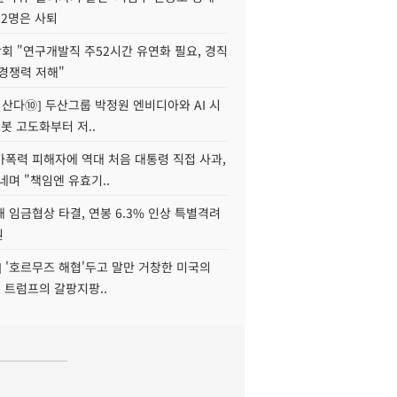
 2명은 사퇴
회 "연구개발직 주52시간 유연화 필요, 경직
경쟁력 저해"
야 산다⑩] 두산그룹 박정원 엔비디아와 AI 시
로봇 고도화부터 저..
가폭력 피해자에 역대 처음 대통령 직접 사과,
네며 "책임엔 유효기..
 임금협상 타결, 연봉 6.3% 인상 특별격려
원
] '호르무즈 해협'두고 말만 거창한 미국의
, 트럼프의 갈팡지팡..