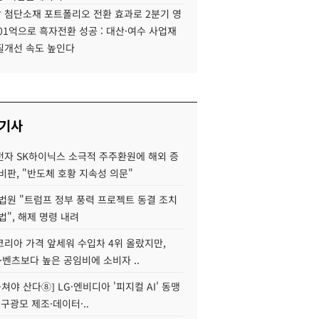
 첨단소재 포트폴리오 전환 효과로 2분기 영
01억으로 흑자전환 성공 : 대산·여수 사업재
질개선 속도 높인다
 기사
자 SK하이닉스 소극적 주주환원에 해외 증
비판, "반도체 호황 지속성 의문"
법원 "트럼프 정부 풍력 프로젝트 동결 조치
법", 해제 명령 내려
코리아 가격 앞세워 수입차 4위 올랐지만,
·벤츠보다 높은 공임비에 소비자 ..
 뭉쳐야 산다⑧] LG·엔비디아 '피지컬 AI' 동맹
 구광모 제조·데이터·..