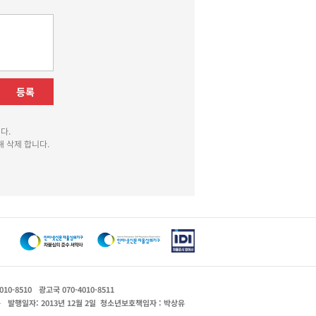
등록
다.
 삭제 합니다.
010-8510
광고국 070-4010-8511
운
발행일자: 2013년 12월 2일
청소년보호책임자 : 박상유