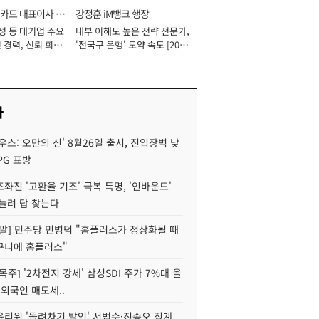
카드 대표이사 사
강정훈 iM뱅크 행장
성 등 대기업 주요
내부 이해도 높은 전략 전문가,
 경력, 신뢰 회복
'전국구 은행' 도약 속도 [2026
[2026년]
년]
사
우스: 오만의 신' 8월26일 출시, 진입장벽 낮
PG 표방
좌진 '고환율 기조' 극복 특명, '인바운드'
늘려 답 찾는다
정말] 민주당 민병덕 "홈플러스가 정상화될 때
구니에 홈플러스"
목주] '2차전지 강세' 삼성SDI 주가 7%대 올
 외국인 매도세..
윤리위 '돌려차기 발언' 서범수·진종오 징계