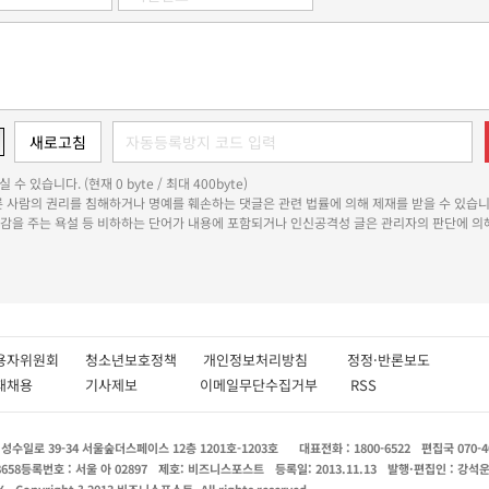
 수 있습니다. (현재 0 byte / 최대 400byte)
다른 사람의 권리를 침해하거나 명예를 훼손하는 댓글은 관련 법률에 의해 제재를 받을 수 있습니
쾌감을 주는 욕설 등 비하하는 단어가 내용에 포함되거나 인신공격성 글은 관리자의 판단에 의해
용자위원회
청소년보호정책
개인정보처리방침
정정·반론보도
인재채용
기사제보
이메일무단수집거부
RSS
수일로 39-34 서울숲더스페이스 12층 1201호-1203호
대표전화 : 1800-6522
편집국 070-4
8658
등록번호 : 서울 아 02897
제호: 비즈니스포스트
등록일: 2013.11.13
발행·편집인 : 강석
X
Copyright ? 2013 비즈니스포스트. All rights reserved.