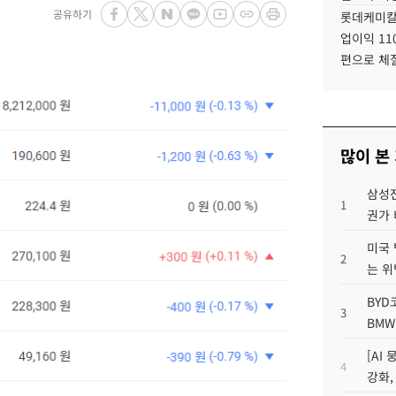
공유하기
롯데케미칼
업이익 11
편으로 체
많이 본
삼성전
1
권가 
미국 
2
는 위
BYD
3
BMW
[AI
4
강화,