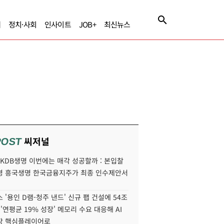
제
정치·사회
인사이트
JOB+
최신뉴스
씨저널
POST
' KDB생명 이번에는 매각 성공할까 : 본입찰
명 흥국생명 한국금융지주가 최종 인수제안서
 '용인 D램-청주 낸드' 신규 팹 건설에 54조
 '연평균 19% 성장' 메모리 수요 대응해 AI
장 핵심플레이어로