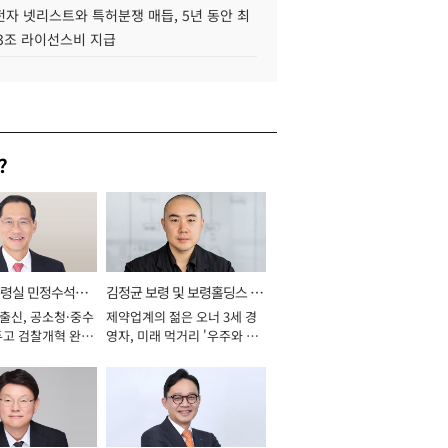
자 넷리스트와 특허분쟁 매듭, 5년 동안 최
.3조 라이선스비 지급
?
통령실 민정수석비
김정균 보령 및 보령홀딩스 대
 출신, 공소청·중수
제약업계의 젊은 오너 3세 경
표이사 사장
두고 검찰개혁 완수
영자, 미래 먹거리 '우주와 헬
년]
스케어' 공들여 [2026년]