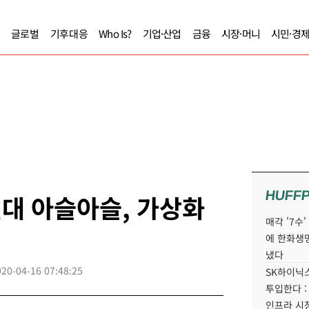
글로벌
기후대응
Who Is?
기업·산업
금융
시장·머니
시민·경
HUFF
원대 아슬아슬, 가상화
매각 '7수
에 한화생
냈다
020-04-16 07:48:25
SK하이닉스
투입한다 :
인프라 시