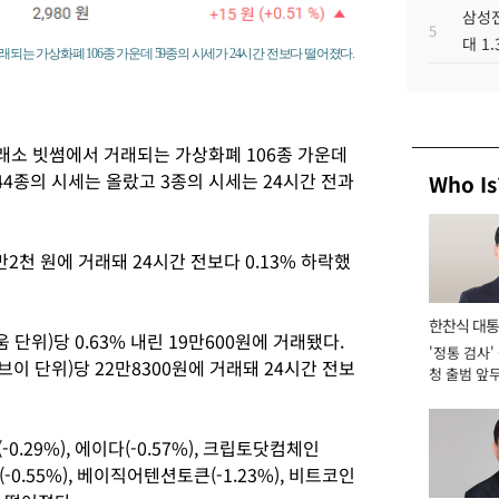
삼성전
5
대 1
래되는 가상화폐 106종 가운데 59종의 시세가 24시간 전보다 떨어졌다.
래소 빗썸에서 거래되는 가상화폐 106종 가운데
44종의 시세는 올랐고 3종의 시세는 24시간 전과
Who Is
만2천 원에 거래돼 24시간 전보다 0.13% 하락했
한찬식 대
단위)당 0.63% 내린 19만600원에 거래됐다.
'정통 검사'
서관
 단위)당 22만8300원에 거래돼 24시간 전보
청 출범 앞
맡아 [2026
-0.29%), 에이다(-0.57%), 크립토닷컴체인
식(-0.55%), 베이직어텐션토큰(-1.23%), 비트코인