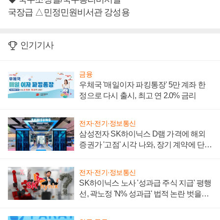
국장급 △민정민원비서관 강성용
인기기사
금융
우체국 '매일이자 파킹통장' 5만 계좌 한
정으로 다시 출시, 최고 연 2.0% 금리
전자·전기·정보통신
삼성전자 SK하이닉스 D램 가격에 해외
증권가 '고점' 시각 나와, 장기 계약에 단점
부각
전자·전기·정보통신
SK하이닉스 노사 '성과급 주식 지급' 평행
선, 곽노정 'N% 성과급' 법적 논란 벗을지
주목