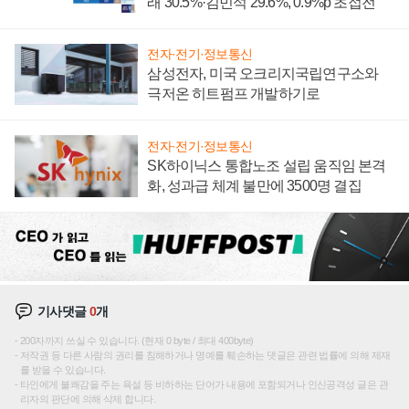
래 30.5%·김민석 29.6%, 0.9%p 초접전
전자·전기·정보통신
삼성전자, 미국 오크리지국립연구소와
극저온 히트펌프 개발하기로
전자·전기·정보통신
SK하이닉스 통합노조 설립 움직임 본격
화, 성과급 체계 불만에 3500명 결집
기사댓글
0
개
200자까지 쓰실 수 있습니다. (현재 0 byte / 최대 400byte)
저작권 등 다른 사람의 권리를 침해하거나 명예를 훼손하는 댓글은 관련 법률에 의해 제재
를 받을 수 있습니다.
타인에게 불쾌감을 주는 욕설 등 비하하는 단어가 내용에 포함되거나 인신공격성 글은 관
리자의 판단에 의해 삭제 합니다.