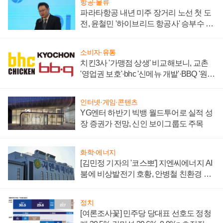
항공·물류
파라타항공 내년 미주 장거리 노선 첫 도
전, 윤철민 '하이브리드 항공사' 승부수 통
할까
소비자·유통
치킨3사 '가맹점 상생' 비교해보니, 교촌
'영업권 보호'·bhc '신메뉴 개발'·BBQ '원가
부담'
인터넷·게임·콘텐츠
YG엔터 하반기 빅뱅 월드투어로 실적 성
장 증권가 전망, 신인 보이그룹도 주목
화학·에너지
[김민정 기자의 '코스뽀'] 지엔씨에너지 AI
붐에 비상발전기 호황, 안병철 친환경 에
너지 발전전문기업 향한다
정치
[여론조사꽃] 민주당 당대표 선호도 정청