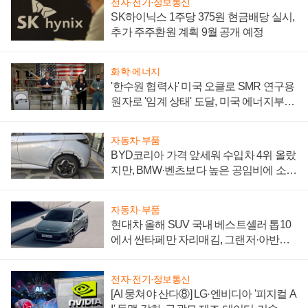
전자·전기·정보통신
SK하이닉스 1주당 375원 현금배당 실시,
추가 주주환원 계획 9월 공개 예정
화학·에너지
'한수원 협력사' 미국 오클로 SMR 연구용
원자로 '임계 상태' 도달, 미국 에너지부
"중요한 이정표"
자동차·부품
BYD코리아 가격 앞세워 수입차 4위 올랐
지만, BMW·벤츠보다 높은 공임비에 소비
자 불만 폭발
자동차·부품
현대차 올해 SUV 국내 베스트셀러 톱10
에서 싼타페만 자리매김, 그랜저·아반떼
'세단 쌍끌이'로 내수 방어
전자·전기·정보통신
[AI 뭉쳐야 산다⑧] LG·엔비디아 '피지컬 A