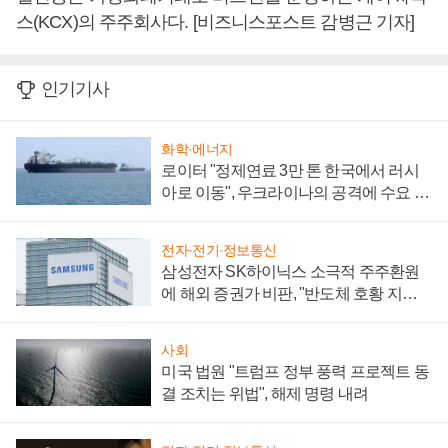
스(KCX)의 주주회사다. [비즈니스포스트 감병근 기자]
인기기사
화학·에너지
로이터 "정제연료 3만 톤 한국에서 러시
아로 이동", 우크라이나의 공격에 수요 늘
어
전자·전기·정보통신
삼성전자 SK하이닉스 소극적 주주환원
에 해외 증권가 비판, "반도체 호황 지속
성 의문"
사회
미국 법원 "트럼프 정부 풍력 프로젝트 동
결 조치는 위법", 해제 명령 내려