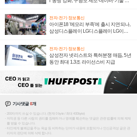
I' 동맹 강화, 구광모 제조·데이터·기술 결
집해 종합 로보틱스 기업으로
전자·전기·정보통신
아이폰18 '메모리 부족'에 출시 지연되나,
삼성디스플레이 LG디스플레이 LG이노
텍 '탈애플' 수익 다각화 속도
전자·전기·정보통신
삼성전자 넷리스트와 특허분쟁 매듭, 5년
동안 최대 1.3조 라이선스비 지급
기사댓글
0
개
200자까지 쓰실 수 있습니다. (현재 0 byte / 최대 400byte)
저작권 등 다른 사람의 권리를 침해하거나 명예를 훼손하는 댓글은 관련 법률에 의해 제재
를 받을 수 있습니다.
타인에게 불쾌감을 주는 욕설 등 비하하는 단어가 내용에 포함되거나 인신공격성 글은 관
리자의 판단에 의해 삭제 합니다.