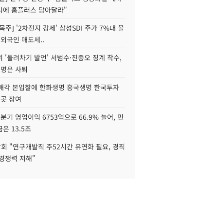
니에 홈플러스 담아달라"
목주] '2차전지 강세' 삼성SDI 주가 7%대 올
 외국인 매도세..
 '돌려차기 발언' 서범수·진종오 징계 착수,
2명은 사퇴
 매각 본입찰에 한화생명 흥국생명 한국투자
3곳 참여
분기 영업이익 6753억으로 66.9% 늘어, 민
은 13.5조
회 "연구개발직 주52시간 유연화 필요, 경직
경쟁력 저해"