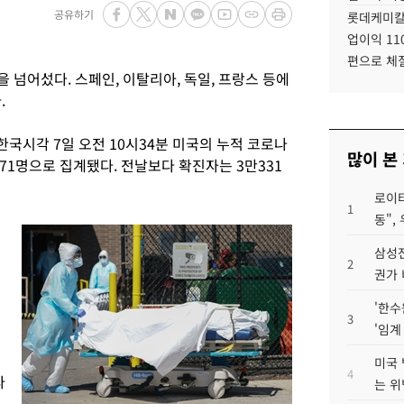
공유하기
롯데케미칼
업이익 11
편으로 체
 넘어섰다. 스페인, 이탈리아, 독일, 프랑스 등에
.
국시각 7일 오전 10시34분 미국의 누적 코로나
많이 본
만871명으로 집계됐다. 전날보다 확진자는 3만331
로이터
1
동",
삼성전
2
권가 
'한수
3
'임계
미국 
4
다
는 위