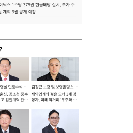
이닉스 1주당 375원 현금배당 실시, 추가 주
 계획 9월 공개 예정
?
통령실 민정수석비
김정균 보령 및 보령홀딩스 대
 출신, 공소청·중수
제약업계의 젊은 오너 3세 경
표이사 사장
두고 검찰개혁 완수
영자, 미래 먹거리 '우주와 헬
년]
스케어' 공들여 [2026년]