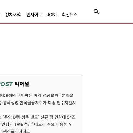
제
정치·사회
인사이트
JOB+
최신뉴스
씨저널
POST
' KDB생명 이번에는 매각 성공할까 : 본입찰
명 흥국생명 한국금융지주가 최종 인수제안서
 '용인 D램-청주 낸드' 신규 팹 건설에 54조
 '연평균 19% 성장' 메모리 수요 대응해 AI
장 핵심플레이어로