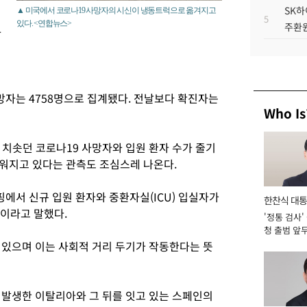
SK하
▲ 미국에서 코로나19 사망자의 시신이 냉동트럭으로 옮겨지고
5
있다. <연합뉴스>
주환원
사
사망자는 4758명으로 집계됐다. 전날보다 확진자는
Who Is
 치솟던 코로나19 사망자와 입원 환자 수가 줄기
워지고 있다는 관측도 조심스레 나온다.
에서 신규 입원 환자와 중환자실(ICU) 입실자가
한찬식 대
"이라고 말했다.
'정통 검사'
서관
청 출범 앞
맡아 [2026
 있으며 이는 사회적 거리 두기가 작동한다는 뜻
 발생한 이탈리아와 그 뒤를 잇고 있는 스페인의