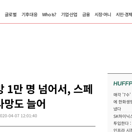
글로벌
기후대응
Who Is?
기업·산업
금융
시장·머니
시민·경
HUFF
 1만 명 넘어서, 스페
매각 '7수
사망도 늘어
에 한화생
냈다
020-04-07 12:01:40
SK하이닉스
투입한다 :
인프라 시