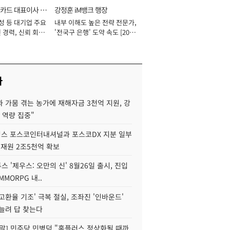
카드 대표이사 사
강정훈 iM뱅크 행장
성 등 대기업 주요
내부 이해도 높은 전략 전문가,
 경력, 신뢰 회복
'전국구 은행' 도약 속도 [2026
[2026년]
년]
사
 가뭄 겪는 농가에 재해자금 3천억 지원, 강
 역량 집중"
스 포스코인터내셔널과 포스코DX 지분 일부
 재원 2조5천억 확보
투스 '제우스: 오만의 신' 8월26일 출시, 진입
MMORPG 내..
고환율 기조' 극복 절실, 조좌진 '인바운드'
늘려 답 찾는다
정말] 민주당 민병덕 "홈플러스 정상화될 때까