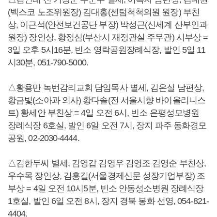
(벡스코 노조위원장) 김대홍(센텀척척의원 원장) 부친
상, 이근석(안전보건공단 부장) 박성근(신세계 산부인과
원장) 장인상, 황정심(부산시 재정관실 주무관) 시부상 =
3일 오후 5시16분, 빈소 영락공원장례식장, 발인 5일 11
시30분, 051-790-5000.
△황용만 녹번감리교회 담임목사 별세, 김은실 남편상,
황금빛(소아과 의사) 황다솔(전 서울시향 바이올리니스
트) 황세안 부친상 = 4일 오전 6시, 빈소 은평성모병원
장례식장 6호실, 발인 6일 오전 7시, 장지 파주 동화경모
공원, 02-2030-4444.
△김한두씨 별세, 김영갑 김영우 김영조 김영순 부친상,
우수목 장인상, 김홍길(서울경제신문 성장기업부장) 조
부상 = 4일 오전 10시5분, 빈소 안동성소병원 장례식장
1호실, 발인 6일 오전 8시, 장지 경북 봉화 선영, 054-821-
4404.