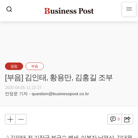
알림
부음
[부음] 김인태, 황용만, 김홍길 조부
2020-04-05 11:22:27
안정문 기자 - question@businesspost.co.kr
0
△김인태 전 기장군 부군수 별세, 이복자 남편상, 김대원