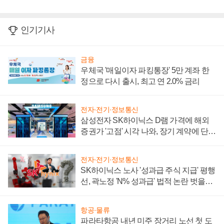
인기기사
금융
우체국 '매일이자 파킹통장' 5만 계좌 한
정으로 다시 출시, 최고 연 2.0% 금리
전자·전기·정보통신
삼성전자 SK하이닉스 D램 가격에 해외
증권가 '고점' 시각 나와, 장기 계약에 단점
부각
전자·전기·정보통신
SK하이닉스 노사 '성과급 주식 지급' 평행
선, 곽노정 'N% 성과급' 법적 논란 벗을지
주목
항공·물류
파라타항공 내년 미주 장거리 노선 첫 도