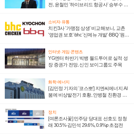
전, 윤철민 '하이브리드 항공사' 승부수 통
할까
소비자·유통
치킨3사 '가맹점 상생' 비교해보니, 교촌
'영업권 보호'·bhc '신메뉴 개발'·BBQ '원가
부담'
인터넷·게임·콘텐츠
YG엔터 하반기 빅뱅 월드투어로 실적 성
장 증권가 전망, 신인 보이그룹도 주목
화학·에너지
[김민정 기자의 '코스뽀'] 지엔씨에너지 AI
붐에 비상발전기 호황, 안병철 친환경 에
너지 발전전문기업 향한다
정치
[여론조사꽃] 민주당 당대표 선호도 정청
래 30.5%·김민석 29.6%, 0.9%p 초접전