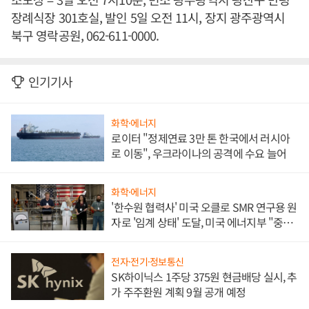
장례식장 301호실, 발인 5일 오전 11시, 장지 광주광역시
북구 영락공원, 062-611-0000.
인기기사
화학·에너지
로이터 "정제연료 3만 톤 한국에서 러시아
로 이동", 우크라이나의 공격에 수요 늘어
화학·에너지
'한수원 협력사' 미국 오클로 SMR 연구용 원
자로 '임계 상태' 도달, 미국 에너지부 "중요
한 이정표"
전자·전기·정보통신
SK하이닉스 1주당 375원 현금배당 실시, 추
가 주주환원 계획 9월 공개 예정