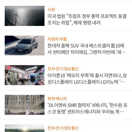
사회
미국 법원 "트럼프 정부 풍력 프로젝트 동결
조치는 위법", 해제 명령 내려
자동차·부품
현대차 올해 SUV 국내 베스트셀러 톱10에
서 싼타페만 자리매김, 그랜저·아반떼 '세단
쌍끌이'로 내수 방어
전자·전기·정보통신
아이폰18 '메모리 부족'에 출시 지연되나, 삼
성디스플레이 LG디스플레이 LG이노텍 '탈
애플' 수익 다각화 속도
화학·에너지
'DL이앤씨 SMR 협력사' X에너지, '한수원 포
스코 동맹' 센트러스에너지와 우라늄 계약
체결
전자·전기·정보통신