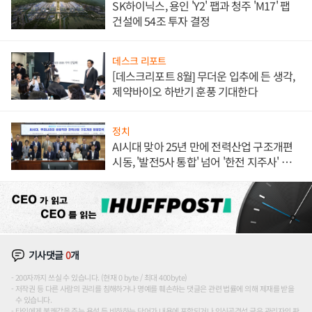
SK하이닉스, 용인 'Y2' 팹과 청주 'M17' 팹
건설에 54조 투자 결정
데스크 리포트
[데스크리포트 8월] 무더운 입추에 든 생각,
제약바이오 하반기 훈풍 기대한다
정치
AI시대 맞아 25년 만에 전력산업 구조개편
시동, '발전5사 통합' 넘어 '한전 지주사' 재편
론도
기사댓글
0
개
200자까지 쓰실 수 있습니다. (현재 0 byte / 최대 400byte)
저작권 등 다른 사람의 권리를 침해하거나 명예를 훼손하는 댓글은 관련 법률에 의해 제재를 받을
수 있습니다.
타인에게 불쾌감을 주는 욕설 등 비하하는 단어가 내용에 포함되거나 인신공격성 글은 관리자의 판