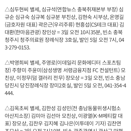
△심두현씨 별세, 심규석(연합뉴스 충북취재본부 부장) 심
규순 심규숙 심규복 심규분 부친상, 김현숙 시부상, 온영길
(금호자원 대표) 곽은근(우리주류) 현흥섭(CS테크 대표) 김
대환(한마음관광) 장인상 = 3일 오전 10시35분, 빈소 충북
청주시 청주의료원 장례식장 3호실, 발인 5일 오전 7시, 04
3-279-0153.
△박영희씨 별세, 주영로(이데일리 문화에디터 스포츠팀
장) 주향미 주윤미(삼성생명 서령금융지점 FC 컨설턴트) 모
친상, 이정무(덤 갤러리 전무) 장모상 = 3일 오전, 빈소 충남
당진시 당진장례식장 장미2호실, 발인 5일 오전, 041-354-4
444.
△김옥초씨 별세, 김한성 김성민(전 충남동물위생시험소
아산지소장) 김미아 김선아 모친상, 이광열(K-M메티칼 대
표) 장모상, 김찬우 김지혜 김나은(이투데이 기자) 김찬연
조모상 = 3일 오전 7시10분, 빈소 광주광역시 광산구 만평