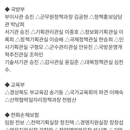
◆ 국방부
부이사관 승진 △군무원정책과장 김공현 △정책홍보담당
관 박남희
서기관 승진 △기획관리관실 이종호 △정보화기획관실 이
록희 △정책기획관실 이승배 △국제정책관실 한승희 △인
사기획관실 구형모 △군수관리관실 안유진 △국방운영개
혁추진관실 조하민
기술서기관 승진 △감사관실 윤길준 △대북정책관실 심천
수.
◆ 교육부
△경상북도 부교육감 송기동 △국가교육회의 파견 이해숙
△산학협력일자리정책과장 천범산
◆ 한화손해보험
임원 전보 △전략기획실장 정진택 △경영지원실장 장창섭
△업무지원실장 강창완 △전략영업부문장 성시영 △기업