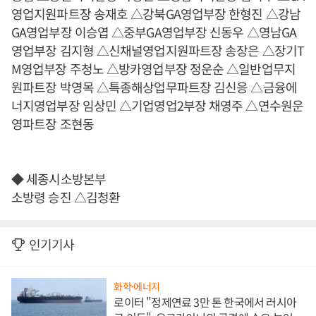
영업지원파트장 송재호 △강북GA영업부장 한형진 △강남
GA영업부장 이승엽 △중부GA영업부장 신동우 △영남GA
영업부장 김지형 △신채널영업지원파트장 송장은 △장기T
M영업부장 주청노 △방카영업부장 정운순 △일반업무지
원파트장 박영목 △특종해상업무파트장 김신응 △금융에
너지영업부장 임상민 △기업영업2부장 채영주 △연수원운
영파트장 조현동
◆ 세종시소방본부
소방령 승진 △김청환
인기기사
화학·에너지
로이터 "정제연료 3만 톤 한국에서 러시아