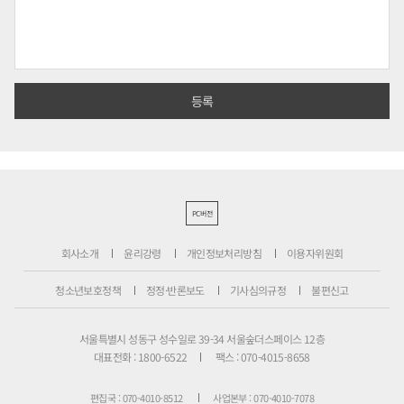
PC버전
회사소개
윤리강령
개인정보처리방침
이용자위원회
청소년보호정책
정정·반론보도
기사심의규정
불편신고
서울특별시 성동구 성수일로 39-34 서울숲더스페이스 12층
대표전화 : 1800-6522
팩스 : 070-4015-8658
편집국 : 070-4010-8512
사업본부 : 070-4010-7078