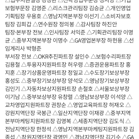
보험부문장 김영준 △리스크관리팀장 김승균 △개인영업
기획팀장 우용호 △영남지역본부장 이선기 △소비자보호
팀장 김희갑 △연수원장 정의봉 △감사팀장 하진안
팀장·본부장 전보 △인사팀장 서익준 △기획관리팀장 이명
균 △중부지역본부장 이명수 △GA영업본부장 하헌용 △선
임계리사 박형준
부서장 전보 △OKR추진파트장 설인수 △보험수리파트장
김용철 △투융자지원파트장 허우령 △증권운용파트장 홍
지훈 △장기상품운영파트장 정일교 △수도장기보상부장
홍성도 △중부장기보상부장 양석모 △영남장기보상부장
김인기 △자동차보상지원파트장 손철호 △서울보상부장
이기남 △중부보상부장 유창렬 △영남보상부장 이석양 △
교차영업지원파트장 권창순 △영업교육파트장 허재오 △
강원지역단장 국봉근 △일산지역단장 이재광 △중부지역
본부마케팅지원파트장 김영복 △세종지역단장 김도식 △
전남지역단장 한정석 △영남지역본부마케팅지원파트장 김
종섭 △창원지역단장 곽영민 △경남지역단장 김기수 △GA