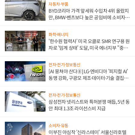
자동차·부품
BYD코리아 가격 앞세워 수입차 4위 올랐지
만, BMW·벤츠보다 높은 공임비에 소비자
불만 폭발
화학·에너지
'한수원 협력사' 미국 오클로 SMR 연구용 원
자로 '임계 상태' 도달, 미국 에너지부 "중요
한 이정표"
전자·전기·정보통신
[AI 뭉쳐야 산다⑧] LG·엔비디아 '피지컬 AI'
동맹 강화, 구광모 제조·데이터·기술 결집
해 종합 로보틱스 기업으로
전자·전기·정보통신
삼성전자 넷리스트와 특허분쟁 매듭, 5년 동
안 최대 1.3조 라이선스비 지급
소비자·유통
이부진 야심작 '신라스테이' 서울신라호텔