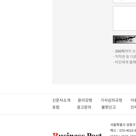
-
200자
까지 쓰실
- 저작권 등 
- 타인에게 불
신문사소개
윤리강령
기사심의규정
이
포럼
광고문의
불편신고
서울특별시 성동구 성
팩스 : 070-4015-
ISSN : 2636-171