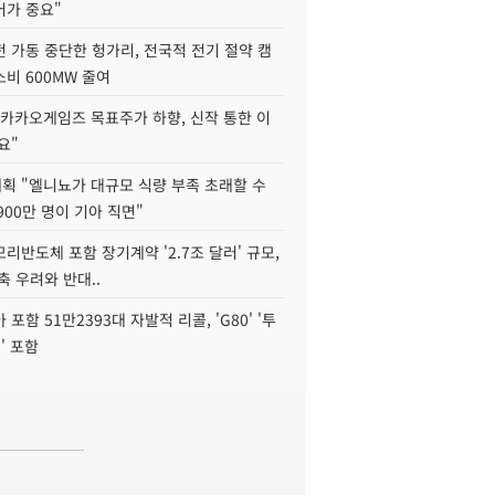
어가 중요"
 가동 중단한 헝가리, 전국적 전기 절약 캠
비 600MW 줄여
"카카오게임즈 목표주가 하향, 신작 통한 이
요"
획 "엘니뇨가 대규모 식량 부족 초래할 수
4900만 명이 기아 직면"
리반도체 포함 장기계약 '2.7조 달러' 규모,
위축 우려와 반대..
포함 51만2393대 자발적 리콜, 'G80' '투
' 포함