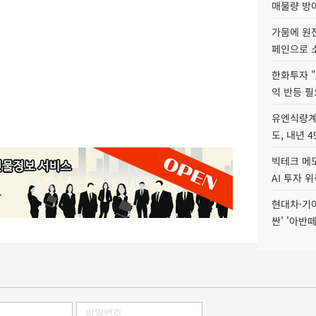
매물량 방
가뭄에 원전
페인으로 소
한화투자 
익 반등 필
유엔식량계
도, 내년 
빅테크 메모
AI 투자 
현대차·기아 
싼' '아반떼