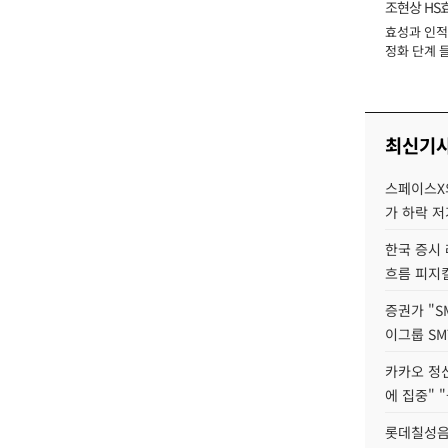
조현상 HS
효성과 인적 
장
정화 단계 들
최신기
스페이스X의
가 하락 
한국 증시 
흐름 피지컬
증권가 "S
이그룹 SM
카카오 정신
에 집중" "
롯데칠성음료