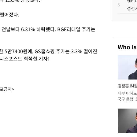
엔비디
5
성전자
 떨어졌다.
 전날보다 6.31% 하락했다. BGF리테일 주가는
Who Is
 5만7400원에, GS홈쇼핑 주가는 3.3% 떨어진
즈니스포스트 최석철 기자]
강정훈 iM
배포금지>
내부 이해도 
국구 은행' 