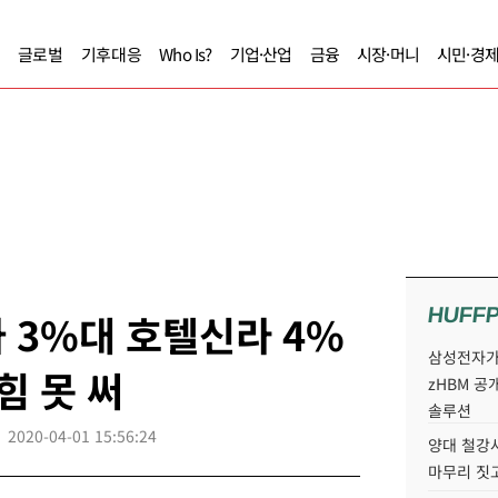
글로벌
기후대응
Who Is?
기업·산업
금융
시장·머니
시민·경
HUFF
 3%대 호텔신라 4%
삼성전자가 
힘 못 써
zHBM 공
솔루션
2020-04-01 15:56:24
양대 철강사
마무리 짓