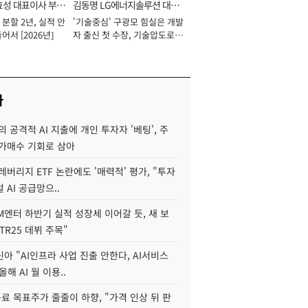
효성 대표이사 부회
김동명 LG에너지솔루션 대표
분할 2년, 실적 안
'기술중심' 구광모 힘실은 개발
이사 사장
어서 [2026년]
자 출신 첫 수장, 기술압도로
경쟁력 확보 사활 [2026년]
사
 공격적 AI 지출에 개인 투자자 '베팅', 주
저가매수 기회로 삼아
레버리지 ETF 논란에도 '매력적' 평가, "투자
 AI 공급망으..
M엔터 하반기 실적 성장세 이어갈 듯, 새 보
TR25 데뷔 주목"
아 "AI인프라 사업 진출 안한다, AI서비스
올해 AI 월 이용..
 목표주가 줄줄이 하향, "가격 인상 뒤 판