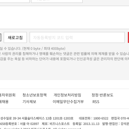
 수 있습니다. (현재 0 byte / 최대 400byte)
다른 사람의 권리를 침해하거나 명예를 훼손하는 댓글은 관련 법률에 의해 제재를 받을 수 있습니
쾌감을 주는 욕설 등 비하하는 단어가 내용에 포함되거나 인신공격성 글은 관리자의 판단에 의해
용자위원회
청소년보호정책
개인정보처리방침
정정·반론보도
인재채용
기사제보
이메일무단수집거부
RSS
수일로 39-34 서울숲더스페이스 12층 1201호-1203호
대표전화 : 1800-6522
편집국 070-4
8658
등록번호 : 서울 아 02897
제호: 비즈니스포스트
등록일: 2013.11.13
발행·편집인 : 강석
X
Copyright ? 2013 비즈니스포스트. All rights reserved.