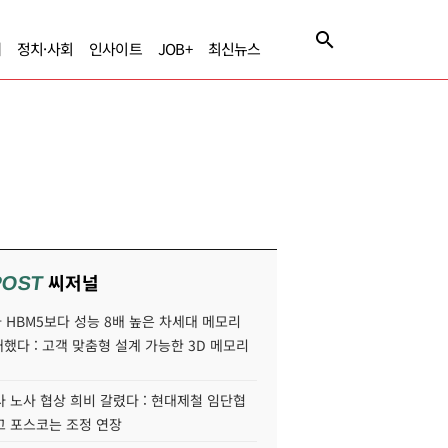
제
정치·사회
인사이트
JOB+
최신뉴스
씨저널
POST
HBM5보다 성능 8배 높은 차세대 메모리
개했다 : 고객 맞춤형 설계 가능한 3D 메모리
 노사 협상 희비 갈렸다 : 현대제철 임단협
고 포스코는 조정 연장