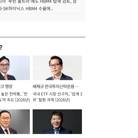
아 '루빈 울트라'에도 HBM4 탑재 검토, 삼
·SK하이닉스 HBM4 수율에..
?
뱅크 행장
배재규 한국투자신탁운용 대
높은 전략통, '전
국내 ETF 시장 선구자, '업계 3
표이사 사장
도약 속도 [2026년]
위' 탈환 과제 [2026년]