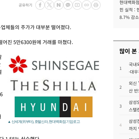
현대백화점그
공유하기
힌 실적 :
8.7% 감소
통업체들의 주가가 대부분 떨어졌다.
떨어진 5만6300원에 거래를 마쳤다.
많이 본
날
만
국내외
1
떨
·대우
외신 
2
산 반
6
삼성S
3
스텔란
거
삼성전
▲ 신세계(위부터), 호텔신라, 현대백화점 기업로고.
4
까지
 1.55% 상승했다.