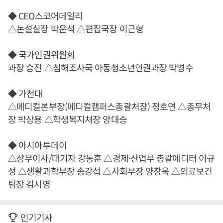
◆ CEO스코어데일리
△논설실장 박운석 △편집국장 이근형
◆ 국가인권위원회
과장 승진 △침해조사국 아동청소년인권과장 박병수
◆ 가천대
△메디컬본부장(메디컬캠퍼스총괄처장) 정호연 △총무처
장 박상용 △학생복지처장 양대승
◆ 아시아투데이
△상무이사/대기자 강동훈 △경제·산업부 총괄에디터 이규
성 △생활과학부장 송강섭 △사회부장 양창욱 △의료보건
팀장 김시영
인기기사