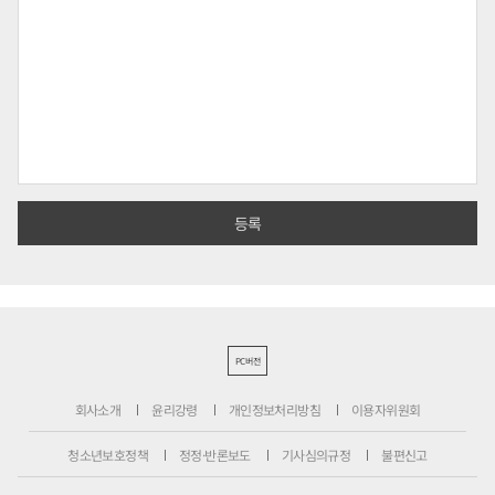
PC버전
회사소개
윤리강령
개인정보처리방침
이용자위원회
청소년보호정책
정정·반론보도
기사심의규정
불편신고