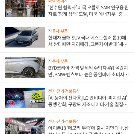
화학·에너지
'한수원 협력사' 미국 오클로 SMR 연구용 원
자로 '임계 상태' 도달, 미국 에너지부 "중요
한 이정표"
자동차·부품
현대차 올해 SUV 국내 베스트셀러 톱10에
서 싼타페만 자리매김, 그랜저·아반떼 '세단
쌍끌이'로 내수 방어
자동차·부품
BYD코리아 가격 앞세워 수입차 4위 올랐지
만, BMW·벤츠보다 높은 공임비에 소비자
불만 폭발
전자·전기·정보통신
[AI 뭉쳐야 산다⑧] LG·엔비디아 '피지컬 AI'
동맹 강화, 구광모 제조·데이터·기술 결집
해 종합 로보틱스 기업으로
전자·전기·정보통신
아이폰18 '메모리 부족'에 출시 지연되나, 삼