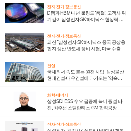
전자·전기·정보통신
D램과 HBM 내년 물량도 '품절', 고객사 위
기감이 삼성전자 SK하이닉스 협상력 더
키워
전자·전기·정보통신
외신 "삼성전자 SK하이닉스 중국 공장용
현지 생산 반도체 장비 시험, 미국 수출통
제 대비"
건설
국내외서 속도 붙는 원전 사업, 삼성물산·
현대건설·대우건설에 다가오는 '약속의
시간'
화학·에너지
삼성SDI ESS 수요 급증에 북미 증설 타
진, 최주선 스텔란티스·GM 합작공장 건
설 재추진하나
전자·전기·정보통신
삼성전자, 갤럭시Z 폴드8 사전예약 개통