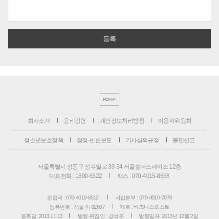
PC버전
회사소개
윤리강령
개인정보처리방침
이용자위원회
청소년보호정책
정정·반론보도
기사심의규정
불편신고
서울특별시 성동구 성수일로 39-34 서울숲더스페이스 12층
대표전화 : 1800-6522
팩스 : 070-4015-8658
편집국 : 070-4010-8512
사업본부 : 070-4010-7078
등록번호 : 서울 아 02897
제호 : 비즈니스포스트
등록일: 2013.11.13
발행·편집인 : 강석운
발행일자: 2013년 12월 2일