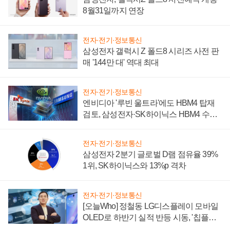
8월31일까지 연장
전자·전기·정보통신
삼성전자 갤럭시 Z 폴드8 시리즈 사전 판
매 '144만 대' 역대 최대
전자·전기·정보통신
엔비디아 '루빈 울트라'에도 HBM4 탑재
검토, 삼성전자·SK하이닉스 HBM4 수율
에 주도권 갈린다
전자·전기·정보통신
삼성전자 2분기 글로벌 D램 점유율 39%
1위, SK하이닉스와 13%p 격차
전자·전기·정보통신
[오늘Who] 정철동 LG디스플레이 모바일
OLED로 하반기 실적 반등 시동, '칩플레
이션'에 가격 인하 압박은 부담