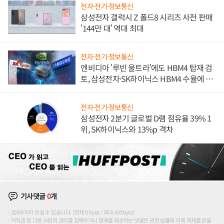
전자·전기·정보통신
삼성전자 갤럭시 Z 폴드8 시리즈 사전 판매
'144만 대' 역대 최대
전자·전기·정보통신
엔비디아 '루빈 울트라'에도 HBM4 탑재 검
토, 삼성전자·SK하이닉스 HBM4 수율에 주
도권 갈린다
전자·전기·정보통신
삼성전자 2분기 글로벌 D램 점유율 39% 1
위, SK하이닉스와 13%p 격차
기사댓글
0
개
200자까지 쓰실 수 있습니다. (현재 0 byte / 최대 400byte)
저작권 등 다른 사람의 권리를 침해하거나 명예를 훼손하는 댓글은 관련 법률에 의해 제재를 받을