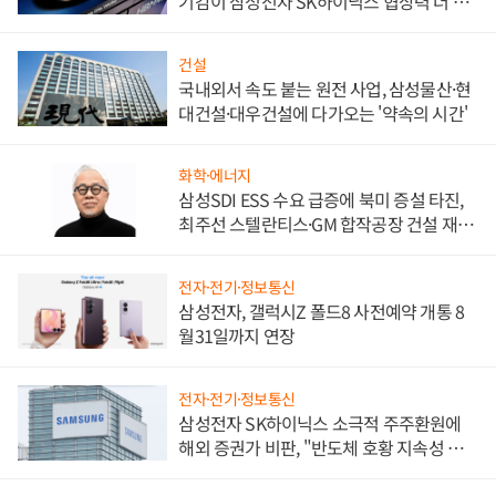
기감이 삼성전자 SK하이닉스 협상력 더 키
워
건설
국내외서 속도 붙는 원전 사업, 삼성물산·현
대건설·대우건설에 다가오는 '약속의 시간'
화학·에너지
삼성SDI ESS 수요 급증에 북미 증설 타진,
최주선 스텔란티스·GM 합작공장 건설 재추
진하나
전자·전기·정보통신
삼성전자, 갤럭시Z 폴드8 사전예약 개통 8
월31일까지 연장
전자·전기·정보통신
삼성전자 SK하이닉스 소극적 주주환원에
해외 증권가 비판, "반도체 호황 지속성 의
문"