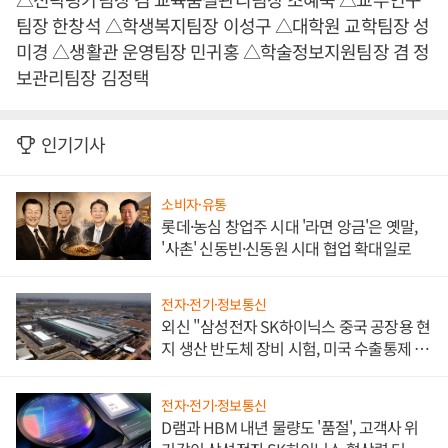
팀장 한창석 △학생복지팀장 이성구 △대학원 교학팀장 성
미경 △생활관 운영팀장 민귀홍 △학술정보지원팀장 겸 정
보관리팀장 김정택
인기기사
소비자·유통
롯데·농심 창업주 시대 '라면 앙금'은 옛말,
'사촌' 신동빈·신동원 시대 협업 확대일로
전자·전기·정보통신
외신 "삼성전자 SK하이닉스 중국 공장용 현
지 생산 반도체 장비 시험, 미국 수출통제 대
비"
전자·전기·정보통신
D램과 HBM 내년 물량도 '품절', 고객사 위