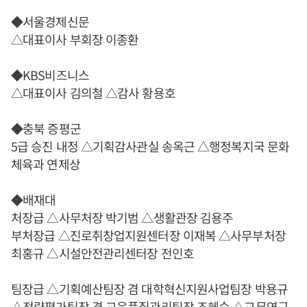
◆서울경제신문
△대표이사 부회장 이종환
◆KBS비즈니스
△대표이사 김의철 △감사 황용호
◆충북 증평군
5급 승진 내정 △기획감사관실 송옥근 △행정복지국 문화
체육과 연제상
◆배재대
처장급 △사무처장 박기범 △생활관장 김용주
부처장급 △진로취창업지원센터장 이재복 △사무부처장
최홍규 △시설안전관리센터장 전인호
팀장급 △기획예산팀장 겸 대학혁신지원사업팀장 박용규
△전략평가팀장 겸 교육품질관리팀장 조혜숙 △교무연구