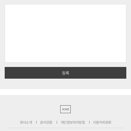
PC버전
회사소개
윤리강령
개인정보처리방침
이용자위원회