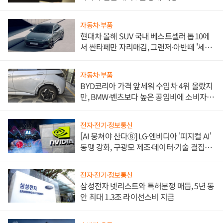
자동차·부품
현대차 올해 SUV 국내 베스트셀러 톱10에
서 싼타페만 자리매김, 그랜저·아반떼 '세단
쌍끌이'로 내수 방어
자동차·부품
BYD코리아 가격 앞세워 수입차 4위 올랐지
만, BMW·벤츠보다 높은 공임비에 소비자
불만 폭발
전자·전기·정보통신
[AI 뭉쳐야 산다⑧] LG·엔비디아 '피지컬 AI'
동맹 강화, 구광모 제조·데이터·기술 결집
해 종합 로보틱스 기업으로
전자·전기·정보통신
삼성전자 넷리스트와 특허분쟁 매듭, 5년 동
안 최대 1.3조 라이선스비 지급