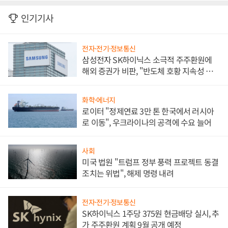
인기기사
전자·전기·정보통신
삼성전자 SK하이닉스 소극적 주주환원에
해외 증권가 비판, "반도체 호황 지속성 의
문"
화학·에너지
로이터 "정제연료 3만 톤 한국에서 러시아
로 이동", 우크라이나의 공격에 수요 늘어
사회
미국 법원 "트럼프 정부 풍력 프로젝트 동결
조치는 위법", 해제 명령 내려
전자·전기·정보통신
SK하이닉스 1주당 375원 현금배당 실시, 추
가 주주환원 계획 9월 공개 예정