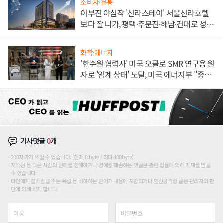
소비자·유통
이부진 야심작 '신라스테이' 서울신라호텔
보다 잘 나가, 평택·주문진·해남·건대로 성
장판 더 넓힌다
화학·에너지
'한수원 협력사' 미국 오클로 SMR 연구용 원
자로 '임계 상태' 도달, 미국 에너지부 "중요
한 이정표"
기사댓글
0
개
200자까지 쓰실 수 있습니다. (현재 0 byte / 최대 400byte)
저작권 등 다른 사람의 권리를 침해하거나 명예를 훼손하는 댓글은 관련 법률에 의해 제재를 받을
수 있습니다.
타인에게 불쾌감을 주는 욕설 등 비하하는 단어가 내용에 포함되거나 인신공격성 글은 관리자의 판
단에 의해 삭제 합니다.