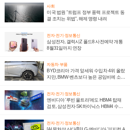
사회
미국 법원 "트럼프 정부 풍력 프로젝트 동
결 조치는 위법", 해제 명령 내려
전자·전기·정보통신
삼성전자, 갤럭시Z 폴드8 사전예약 개통
8월31일까지 연장
자동차·부품
BYD코리아 가격 앞세워 수입차 4위 올랐
지만, BMW·벤츠보다 높은 공임비에 소비
자 불만 폭발
전자·전기·정보통신
엔비디아 '루빈 울트라'에도 HBM4 탑재
검토, 삼성전자·SK하이닉스 HBM4 수율
에 주도권 갈린다
전자·전기·정보통신
[AI 뭉쳐야 산다⑧] LG·엔비디아 '피지컬 A