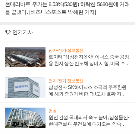
현대리바트 주가는 8.53%(530원) 하락한 5680원에 거래
를 끝냈다. [비즈니스포스트 박혜린 기자]
인기기사
전자·전기·정보통신
로이터 "삼성전자 SK하이닉스 중국 공장
용 현지 생산 반도체 장비 시험, 미국 수출
통제 대비"
전자·전기·정보통신
삼성전자 SK하이닉스 소극적 주주환원
에 해외 증권가 비판, "반도체 호황 지속
성 의문"
건설
원전 건설 국내외서 속도 붙어, 삼성물산·
현대건설·대우건설에 다가오는 '약속의
시간'