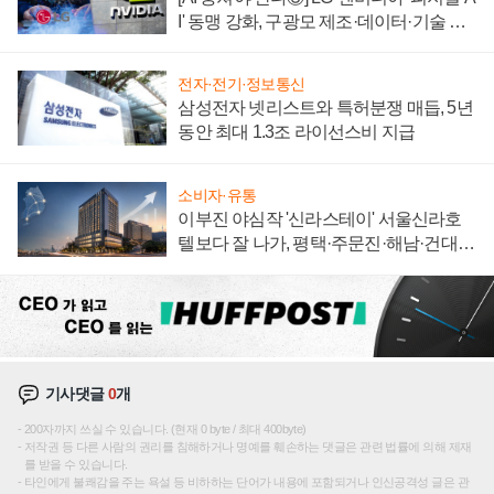
I' 동맹 강화, 구광모 제조·데이터·기술 결
집해 종합 로보틱스 기업으로
전자·전기·정보통신
삼성전자 넷리스트와 특허분쟁 매듭, 5년
동안 최대 1.3조 라이선스비 지급
소비자·유통
이부진 야심작 '신라스테이' 서울신라호
텔보다 잘 나가, 평택·주문진·해남·건대로
성장판 더 넓힌다
기사댓글
0
개
200자까지 쓰실 수 있습니다. (현재 0 byte / 최대 400byte)
저작권 등 다른 사람의 권리를 침해하거나 명예를 훼손하는 댓글은 관련 법률에 의해 제재
를 받을 수 있습니다.
타인에게 불쾌감을 주는 욕설 등 비하하는 단어가 내용에 포함되거나 인신공격성 글은 관