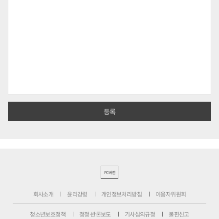
PC버전
회사소개
윤리강령
개인정보처리방침
이용자위원회
청소년보호정책
정정·반론보도
기사심의규정
불편신고