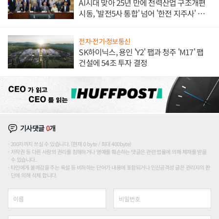
AI시대 맞아 25년 만에 전력산업 구조개편
시동, '발전5사 통합' 넘어 '한전 지주사' 재편
론도
전자·전기·정보통신
SK하이닉스, 용인 'Y2' 팹과 청주 'M17' 팹
건설에 54조 투자 결정
기사댓글
0
개
200자까지 쓰실 수 있습니다. (현재 0 byte / 최대 400byte)
저작권 등 다른 사람의 권리를 침해하거나 명예를 훼손하는 댓글은 관련 법률에 의해 제재를 받을
수 있습니다.
타인에게 불쾌감을 주는 욕설 등 비하하는 단어가 내용에 포함되거나 인신공격성 글은 관리자의 판
단에 의해 삭제 합니다.