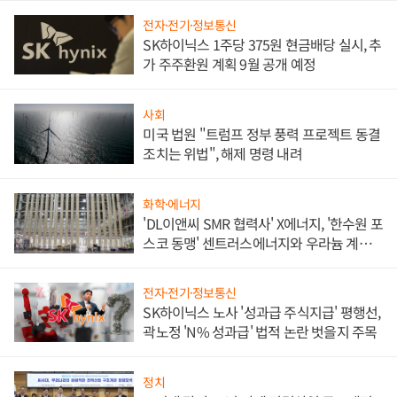
전자·전기·정보통신
SK하이닉스 1주당 375원 현금배당 실시, 추
가 주주환원 계획 9월 공개 예정
사회
미국 법원 "트럼프 정부 풍력 프로젝트 동결
조치는 위법", 해제 명령 내려
화학·에너지
'DL이앤씨 SMR 협력사' X에너지, '한수원 포
스코 동맹' 센트러스에너지와 우라늄 계약
체결
전자·전기·정보통신
SK하이닉스 노사 '성과급 주식지급' 평행선,
곽노정 'N% 성과급' 법적 논란 벗을지 주목
정치