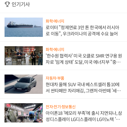
인기기사
화학·에너지
로이터 "정제연료 3만 톤 한국에서 러시아
로 이동", 우크라이나의 공격에 수요 늘어
화학·에너지
'한수원 협력사' 미국 오클로 SMR 연구용 원
자로 '임계 상태' 도달, 미국 에너지부 "중요
한 이정표"
자동차·부품
현대차 올해 SUV 국내 베스트셀러 톱10에
서 싼타페만 자리매김, 그랜저·아반떼 '세단
쌍끌이'로 내수 방어
전자·전기·정보통신
아이폰18 '메모리 부족'에 출시 지연되나, 삼
성디스플레이 LG디스플레이 LG이노텍 '탈
애플' 수익 다각화 속도