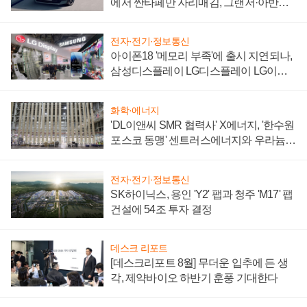
에서 싼타페만 자리매김, 그랜저·아반떼
'세단 쌍끌이'로 내수 방어
전자·전기·정보통신
아이폰18 '메모리 부족'에 출시 지연되나,
삼성디스플레이 LG디스플레이 LG이노
텍 '탈애플' 수익 다각화 속도
화학·에너지
'DL이앤씨 SMR 협력사' X에너지, '한수원
포스코 동맹' 센트러스에너지와 우라늄
계약 체결
전자·전기·정보통신
SK하이닉스, 용인 'Y2' 팹과 청주 'M17' 팹
건설에 54조 투자 결정
데스크 리포트
[데스크리포트 8월] 무더운 입추에 든 생
각, 제약바이오 하반기 훈풍 기대한다