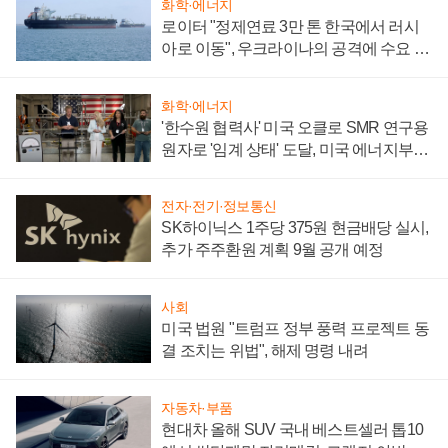
화학·에너지
로이터 "정제연료 3만 톤 한국에서 러시
아로 이동", 우크라이나의 공격에 수요 늘
어
화학·에너지
'한수원 협력사' 미국 오클로 SMR 연구용
원자로 '임계 상태' 도달, 미국 에너지부
"중요한 이정표"
전자·전기·정보통신
SK하이닉스 1주당 375원 현금배당 실시,
추가 주주환원 계획 9월 공개 예정
사회
미국 법원 "트럼프 정부 풍력 프로젝트 동
결 조치는 위법", 해제 명령 내려
자동차·부품
현대차 올해 SUV 국내 베스트셀러 톱10