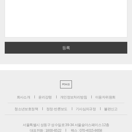
PC버전
회사소개
윤리강령
개인정보처리방침
이용자위원회
청소년보호정책
정정·반론보도
기사심의규정
불편신고
서울특별시 성동구 성수일로 39-34 서울숲더스페이스 12층
대표전화 : 1800-6522
팩스 : 070-4015-8658