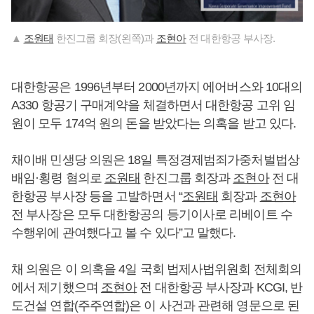
▲
조원태
한진그룹 회장(왼쪽)과
조현아
전 대한항공 부사장.
대한항공은 1996년부터 2000년까지 에어버스와 10대의
A330 항공기 구매계약을 체결하면서 대한항공 고위 임
원이 모두 174억 원의 돈을 받았다는 의혹을 받고 있다.
채이배 민생당 의원은 18일 특정경제범죄가중처벌법상
배임·횡령 혐의로
조원태
한진그룹 회장과
조현아
전 대
한항공 부사장 등을 고발하면서 “
조원태
회장과
조현아
전 부사장은 모두 대한항공의 등기이사로 리베이트 수
수행위에 관여했다고 볼 수 있다”고 말했다.
채 의원은 이 의혹을 4일 국회 법제사법위원회 전체회의
에서 제기했으며
조현아
전 대한항공 부사장과 KCGI, 반
도건설 연합(주주연합)은 이 사건과 관련해 영문으로 된