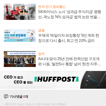
전자·전기·정보통신
SK하이닉스 노사 '성과급 주식지급' 평행
선, 곽노정 'N% 성과급' 법적 논란 벗을지
주목
금융
우체국 '매일이자 파킹통장' 5만 계좌 한
정으로 다시 출시, 최고 연 2.0% 금리
정치
AI시대 맞아 25년 만에 전력산업 구조개
편 시동, '발전5사 통합' 넘어 '한전 지주사'
재편론도
기사댓글
0
개
200자까지 쓰실 수 있습니다. (현재 0 byte / 최대 400byte)