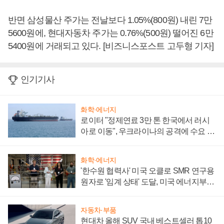
반면 삼성물산 주가는 전날보다 1.05%(800원) 내린 7만
5600원에, 현대자동차 주가는 0.76%(500원) 떨어진 6만
5400원에 거래되고 있다. [비즈니스포스트 고두형 기자]
인기기사
화학·에너지
로이터 "정제연료 3만 톤 한국에서 러시
아로 이동", 우크라이나의 공격에 수요 늘
어
화학·에너지
'한수원 협력사' 미국 오클로 SMR 연구용
원자로 '임계 상태' 도달, 미국 에너지부
"중요한 이정표"
자동차·부품
현대차 올해 SUV 국내 베스트셀러 톱10