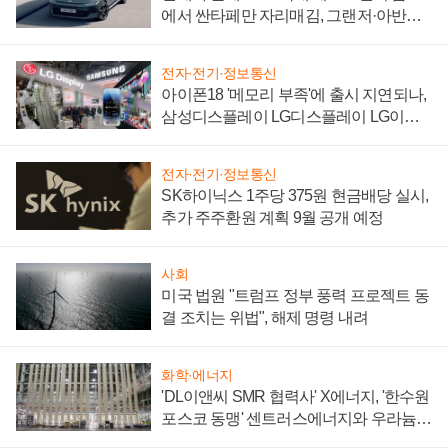
에서 싼타페만 자리매김, 그랜저·아반떼
'세단 쌍끌이'로 내수 방어
전자·전기·정보통신
아이폰18 '메모리 부족'에 출시 지연되나,
삼성디스플레이 LG디스플레이 LG이노
텍 '탈애플' 수익 다각화 속도
전자·전기·정보통신
SK하이닉스 1주당 375원 현금배당 실시,
추가 주주환원 계획 9월 공개 예정
사회
미국 법원 "트럼프 정부 풍력 프로젝트 동
결 조치는 위법", 해제 명령 내려
화학·에너지
'DL이앤씨 SMR 협력사' X에너지, '한수원
포스코 동맹' 센트러스에너지와 우라늄
계약 체결