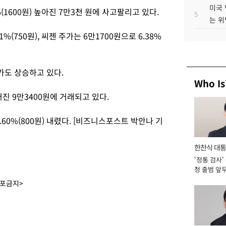
미국 
(1600원) 높아진 7만3천 원에 사고팔리고 있다.
5
는 위
%(750원), 씨젠 주가는 6만1700원으로 6.38%
주가도 상승하고 있다.
Who Is
떨어진 9만3400원에 거래되고 있다.
.60%(800원) 내렸다. [비즈니스포스트 박안나 기
한찬식 대
'정통 검사'
서관
청 출범 앞
맡아 [2026
배포금지>