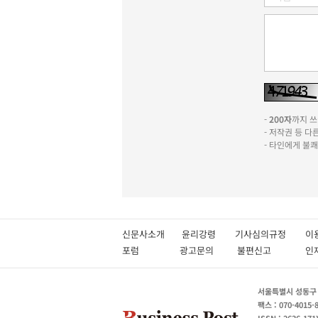
-
200자
까지 쓰실
- 저작권 등 
- 타인에게 불
신문사소개
윤리강령
기사심의규정
이
포럼
광고문의
불편신고
서울특별시 성동구 성
팩스 : 070-4015-
ISSN : 2636-171