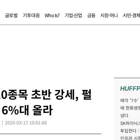
글로벌
기후대응
Who Is?
기업·산업
금융
시장·머니
시민·경
HUFF
0종목 초반 강세, 펄
매각 '7수
 6%대 올라
에 한화생
냈다
2020-03-17 10:01:06
SK하이닉스
투입한다 :
인프라 시