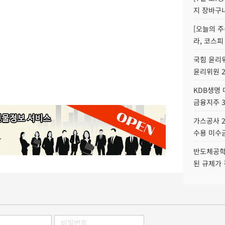
지 장바구
[오늘의 주
라, 코스피
국힘 윤리위
윤리위원 
KDB생명
금융지주 
가스공사 2
수용 미수금
반도체공학
된 규제가 