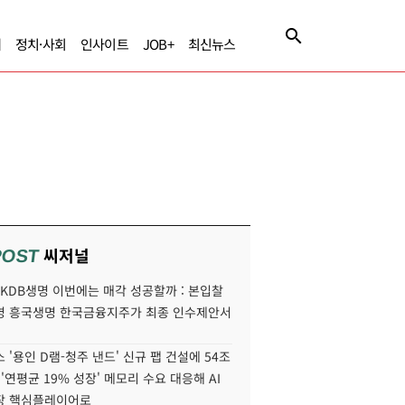
제
정치·사회
인사이트
JOB+
최신뉴스
씨저널
POST
' KDB생명 이번에는 매각 성공할까 : 본입찰
명 흥국생명 한국금융지주가 최종 인수제안서
 '용인 D램-청주 낸드' 신규 팹 건설에 54조
 '연평균 19% 성장' 메모리 수요 대응해 AI
장 핵심플레이어로