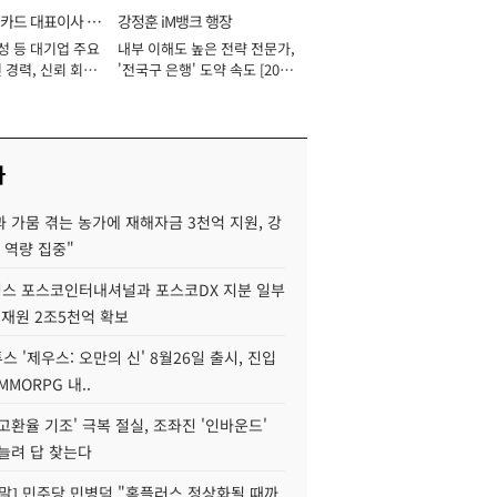
카드 대표이사 사
강정훈 iM뱅크 행장
성 등 대기업 주요
내부 이해도 높은 전략 전문가,
 경력, 신뢰 회복
'전국구 은행' 도약 속도 [2026
[2026년]
년]
사
 가뭄 겪는 농가에 재해자금 3천억 지원, 강
 역량 집중"
스 포스코인터내셔널과 포스코DX 지분 일부
 재원 2조5천억 확보
투스 '제우스: 오만의 신' 8월26일 출시, 진입
MMORPG 내..
고환율 기조' 극복 절실, 조좌진 '인바운드'
늘려 답 찾는다
정말] 민주당 민병덕 "홈플러스 정상화될 때까