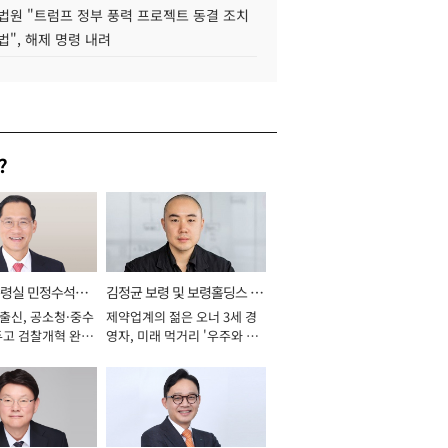
법원 "트럼프 정부 풍력 프로젝트 동결 조치
법", 해제 명령 내려
?
통령실 민정수석비
김정균 보령 및 보령홀딩스 대
 출신, 공소청·중수
제약업계의 젊은 오너 3세 경
표이사 사장
두고 검찰개혁 완수
영자, 미래 먹거리 '우주와 헬
년]
스케어' 공들여 [2026년]