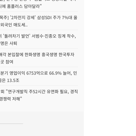
니에 홈플러스 담아달라"
목주] '2차전지 강세' 삼성SDI 주가 7%대 올
 외국인 매도세..
 '돌려차기 발언' 서범수·진종오 징계 착수,
2명은 사퇴
 매각 본입찰에 한화생명 흥국생명 한국투자
3곳 참여
분기 영업이익 6753억으로 66.9% 늘어, 민
은 13.5조
회 "연구개발직 주52시간 유연화 필요, 경직
경쟁력 저해"