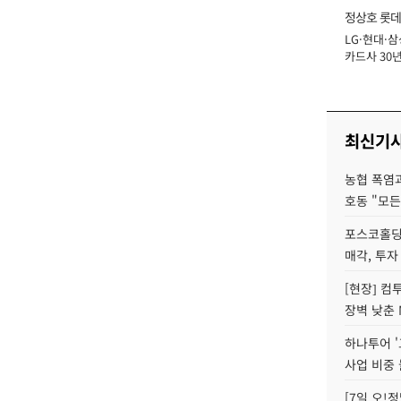
정상호 롯데
LG·현대·삼
장
카드사 30년
에 '초집중' 
최신기
농협 폭염과
호동 "모든
포스코홀딩
매각, 투자
[현장] 컴
장벽 낮춘 
하나투어 '
사업 비중 
[7일 오!