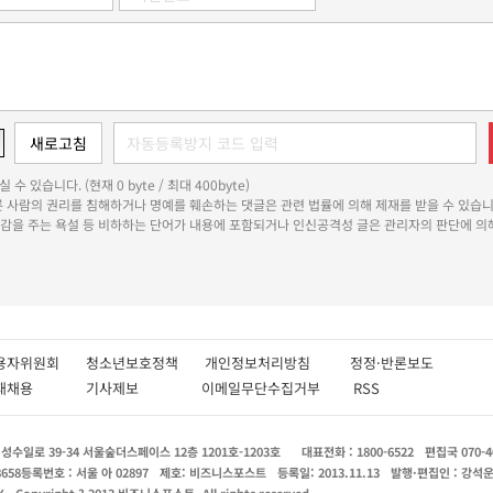
 수 있습니다. (현재 0 byte / 최대 400byte)
다른 사람의 권리를 침해하거나 명예를 훼손하는 댓글은 관련 법률에 의해 제재를 받을 수 있습니
쾌감을 주는 욕설 등 비하하는 단어가 내용에 포함되거나 인신공격성 글은 관리자의 판단에 의해
용자위원회
청소년보호정책
개인정보처리방침
정정·반론보도
인재채용
기사제보
이메일무단수집거부
RSS
수일로 39-34 서울숲더스페이스 12층 1201호-1203호
대표전화 : 1800-6522
편집국 070-4
8658
등록번호 : 서울 아 02897
제호: 비즈니스포스트
등록일: 2013.11.13
발행·편집인 : 강석
X
Copyright ? 2013 비즈니스포스트. All rights reserved.