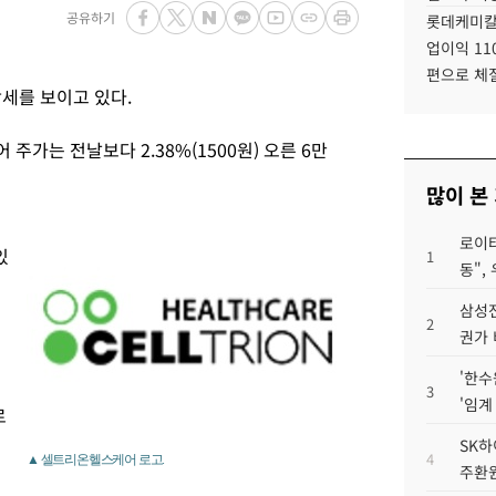
공유하기
롯데케미칼
업이익 11
편으로 체
세를 보이고 있다.
주가는 전날보다 2.38%(1500원) 오른 6만
많이 본
억
로이터
있
1
동",
삼성전
2
권가 
'한수
3
'임계
로
SK하
4
▲ 셀트리온헬스케어 로고.
주환원