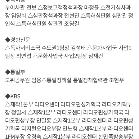
부이사관 전보 △정보고객정책과장 마정윤 △전기심사과
장 임영희 △심판정책과장 전현진 △특허심판원 심판관 정
인식 △특허심판원 심판관 조영길
◆경향신문
△독자서비스국 수도권1팀장 김성태 △문화사업국 사업1
팀장 최연섭 △문화사업국 사업2팀장 심재건
◆통일부
고위공무원 임용△통일정책실 통일정책협력관 조현우
◆KBS
△제작1본부 라디오센터 라디오편성기획국 라디오기획부
장 정일서 △제작1본부 라디오센터 라디오편성기획국 라
디오편성부장 민일홍 △제작1본부 라디오센터 라디오편성
기획국 디지털오디오부장 민노형 △제작1본부 라디오센터
1FM부장 유경숙 △제작1본부 라디오센터 한민족방송부장