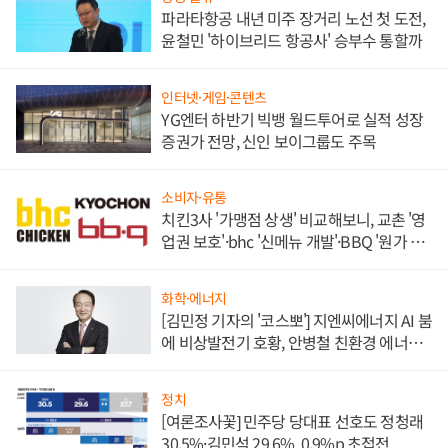
파라타항공 내년 미주 장거리 노선 첫 도전,
윤철민 '하이브리드 항공사' 승부수 통할까
인터넷·게임·콘텐츠
YG엔터 하반기 빅뱅 월드투어로 실적 성장
증권가 전망, 신인 보이그룹도 주목
소비자·유통
치킨3사 '가맹점 상생' 비교해보니, 교촌 '영
업권 보호'·bhc '신메뉴 개발'·BBQ '원가 부
담'
화학·에너지
[김민정 기자의 '코스뽀'] 지엔씨에너지 AI 붐
에 비상발전기 호황, 안병철 친환경 에너지
발전전문기업 향한다
정치
[여론조사꽃] 민주당 당대표 선호도 정청래
30.5%·김민석 29.6%, 0.9%p 초접전