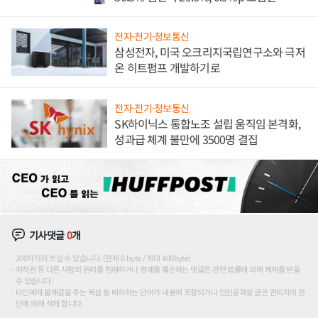
전자·전기·정보통신
삼성전자, 미국 오크리지국립연구소와 극저
온 히트펌프 개발하기로
전자·전기·정보통신
SK하이닉스 통합노조 설립 움직임 본격화,
성과급 체계 불만에 3500명 결집
기사댓글
0
개
200자까지 쓰실 수 있습니다. (현재 0 byte / 최대 400byte)
저작권 등 다른 사람의 권리를 침해하거나 명예를 훼손하는 댓글은 관련 법률에 의해 제재를 받을
수 있습니다.
타인에게 불쾌감을 주는 욕설 등 비하하는 단어가 내용에 포함되거나 인신공격성 글은 관리자의 판
단에 의해 삭제 합니다.