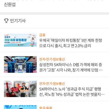
신원섭
인기기사
금융
우체국 '매일이자 파킹통장' 5만 계좌 한정
으로 다시 출시, 최고 연 2.0% 금리
전자·전기·정보통신
삼성전자 SK하이닉스 D램 가격에 해외 증
권가 '고점' 시각 나와, 장기 계약에 단점 부
각
전자·전기·정보통신
SK하이닉스 노사 '성과급 주식 지급' 평행
선, 곽노정 'N% 성과급' 법적 논란 벗을지 주
목
항공·물류