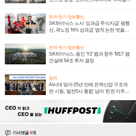
계약 체결
전자·전기·정보통신
SK하이닉스 노사 '성과급 주식지급' 평행
선, 곽노정 'N% 성과급' 법적 논란 벗을지
주목
전자·전기·정보통신
SK하이닉스, 용인 'Y2' 팹과 청주 'M17' 팹
건설에 54조 투자 결정
정치
AI시대 맞아 25년 만에 전력산업 구조개
편 시동, '발전5사 통합' 넘어 '한전 지주사'
재편론도
기사댓글
0
개