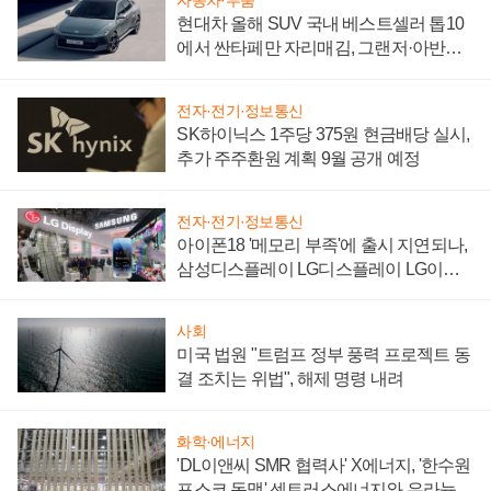
자동차·부품
현대차 올해 SUV 국내 베스트셀러 톱10
에서 싼타페만 자리매김, 그랜저·아반떼
'세단 쌍끌이'로 내수 방어
전자·전기·정보통신
SK하이닉스 1주당 375원 현금배당 실시,
추가 주주환원 계획 9월 공개 예정
전자·전기·정보통신
아이폰18 '메모리 부족'에 출시 지연되나,
삼성디스플레이 LG디스플레이 LG이노
텍 '탈애플' 수익 다각화 속도
사회
미국 법원 "트럼프 정부 풍력 프로젝트 동
결 조치는 위법", 해제 명령 내려
화학·에너지
'DL이앤씨 SMR 협력사' X에너지, '한수원
포스코 동맹' 센트러스에너지와 우라늄