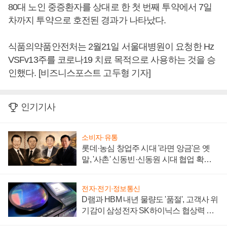
80대 노인 중증환자를 상대로 한 첫 번째 투약에서 7일
차까지 투약으로 호전된 경과가 나타났다.
식품의약품안전처는 2월21일 서울대병원이 요청한 Hz
VSFv13주를 코로나19 치료 목적으로 사용하는 것을 승
인했다. [비즈니스포스트 고두형 기자]
인기기사
소비자·유통
롯데·농심 창업주 시대 '라면 앙금'은 옛
말, '사촌' 신동빈·신동원 시대 협업 확대
일로
전자·전기·정보통신
D램과 HBM 내년 물량도 '품절', 고객사 위
기감이 삼성전자 SK하이닉스 협상력 더
키워