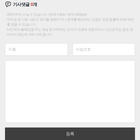
기사댓글
0
개
200자까지 쓰실 수 있습니다. (현재 0 byte / 최대 400byte)
저작권 등 다른 사람의 권리를 침해하거나 명예를 훼손하는 댓글은 관련 법률에 의해 제재
를 받을 수 있습니다.
타인에게 불쾌감을 주는 욕설 등 비하하는 단어가 내용에 포함되거나 인신공격성 글은 관
리자의 판단에 의해 삭제 합니다.