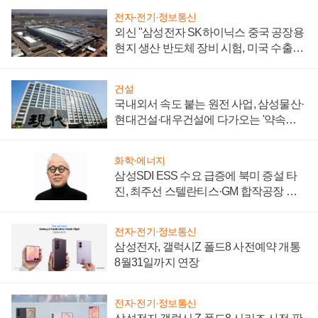
전자·전기·정보통신
외신 "삼성전자 SK하이닉스 중국 공장용
현지 생산 반도체 장비 시험, 미국 수출통
제 대비"
건설
국내외서 속도 붙는 원전 사업, 삼성물산·
현대건설·대우건설에 다가오는 '약속의
시간'
화학·에너지
삼성SDI ESS 수요 급증에 북미 증설 타
진, 최주선 스텔란티스·GM 합작공장 건
설 재추진하나
전자·전기·정보통신
삼성전자, 갤럭시Z 폴드8 사전예약 개통
8월31일까지 연장
전자·전기·정보통신