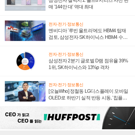
삼성전자 갤럭시 Z 폴드8 시리즈 사전 판
매 '144만 대' 역대 최대
전자·전기·정보통신
엔비디아 '루빈 울트라'에도 HBM4 탑재
검토, 삼성전자·SK하이닉스 HBM4 수율
에 주도권 갈린다
전자·전기·정보통신
삼성전자 2분기 글로벌 D램 점유율 39%
1위, SK하이닉스와 13%p 격차
전자·전기·정보통신
[오늘Who] 정철동 LG디스플레이 모바일
OLED로 하반기 실적 반등 시동, '칩플레
이션'에 가격 인하 압박은 부담