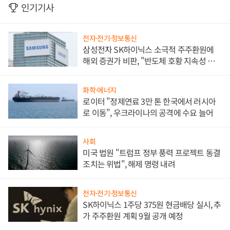
인기기사
전자·전기·정보통신
삼성전자 SK하이닉스 소극적 주주환원에
해외 증권가 비판, "반도체 호황 지속성 의
문"
화학·에너지
로이터 "정제연료 3만 톤 한국에서 러시아
로 이동", 우크라이나의 공격에 수요 늘어
사회
미국 법원 "트럼프 정부 풍력 프로젝트 동결
조치는 위법", 해제 명령 내려
전자·전기·정보통신
SK하이닉스 1주당 375원 현금배당 실시, 추
가 주주환원 계획 9월 공개 예정