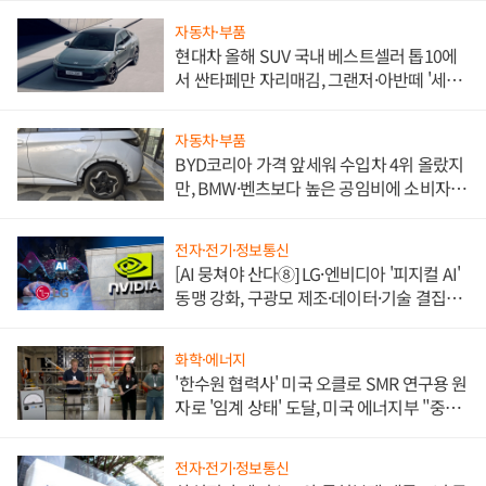
자동차·부품
현대차 올해 SUV 국내 베스트셀러 톱10에
서 싼타페만 자리매김, 그랜저·아반떼 '세단
쌍끌이'로 내수 방어
자동차·부품
BYD코리아 가격 앞세워 수입차 4위 올랐지
만, BMW·벤츠보다 높은 공임비에 소비자
불만 폭발
전자·전기·정보통신
[AI 뭉쳐야 산다⑧] LG·엔비디아 '피지컬 AI'
동맹 강화, 구광모 제조·데이터·기술 결집
해 종합 로보틱스 기업으로
화학·에너지
'한수원 협력사' 미국 오클로 SMR 연구용 원
자로 '임계 상태' 도달, 미국 에너지부 "중요
한 이정표"
전자·전기·정보통신