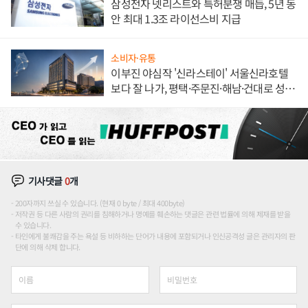
삼성전자 넷리스트와 특허분쟁 매듭, 5년 동
안 최대 1.3조 라이선스비 지급
소비자·유통
이부진 야심작 '신라스테이' 서울신라호텔
보다 잘 나가, 평택·주문진·해남·건대로 성
장판 더 넓힌다
기사댓글
0
개
200자까지 쓰실 수 있습니다. (현재 0 byte / 최대 400byte)
저작권 등 다른 사람의 권리를 침해하거나 명예를 훼손하는 댓글은 관련 법률에 의해 제재를 받을
수 있습니다.
타인에게 불쾌감을 주는 욕설 등 비하하는 단어가 내용에 포함되거나 인신공격성 글은 관리자의 판
단에 의해 삭제 합니다.