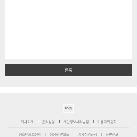
PC버전
회사소개
윤리강령
개인정보처리방침
이용자위원회
청소년보호정책
정정·반론보도
기사심의규정
불편신고