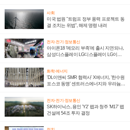
'세단 쌍끌이'로 내수 방어
사회
미국 법원 "트럼프 정부 풍력 프로젝트 동
결 조치는 위법", 해제 명령 내려
전자·전기·정보통신
아이폰18 '메모리 부족'에 출시 지연되나,
삼성디스플레이 LG디스플레이 LG이노
텍 '탈애플' 수익 다각화 속도
화학·에너지
'DL이앤씨 SMR 협력사' X에너지, '한수원
포스코 동맹' 센트러스에너지와 우라늄
계약 체결
전자·전기·정보통신
SK하이닉스, 용인 'Y2' 팹과 청주 'M17' 팹
건설에 54조 투자 결정
정치