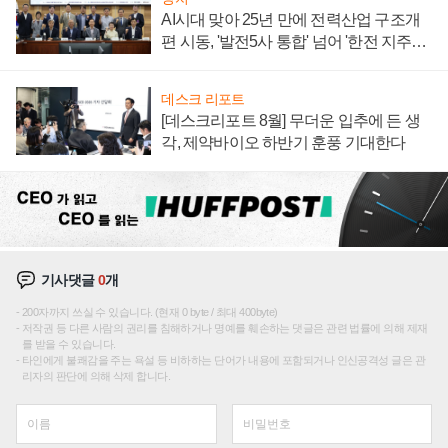
AI시대 맞아 25년 만에 전력산업 구조개
편 시동, '발전5사 통합' 넘어 '한전 지주사'
재편론도
데스크 리포트
[데스크리포트 8월] 무더운 입추에 든 생
각, 제약바이오 하반기 훈풍 기대한다
기사댓글
0
개
200자까지 쓰실 수 있습니다. (현재 0 byte / 최대 400byte)
저작권 등 다른 사람의 권리를 침해하거나 명예를 훼손하는 댓글은 관련 법률에 의해 제재
를 받을 수 있습니다.
타인에게 불쾌감을 주는 욕설 등 비하하는 단어가 내용에 포함되거나 인신공격성 글은 관
리자의 판단에 의해 삭제 합니다.