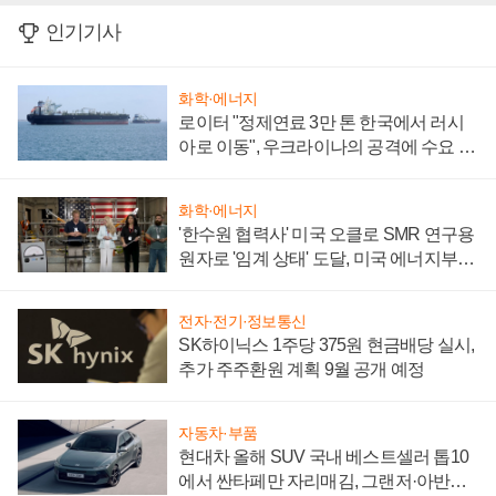
인기기사
화학·에너지
로이터 "정제연료 3만 톤 한국에서 러시
아로 이동", 우크라이나의 공격에 수요 늘
어
화학·에너지
'한수원 협력사' 미국 오클로 SMR 연구용
원자로 '임계 상태' 도달, 미국 에너지부
"중요한 이정표"
전자·전기·정보통신
SK하이닉스 1주당 375원 현금배당 실시,
추가 주주환원 계획 9월 공개 예정
자동차·부품
현대차 올해 SUV 국내 베스트셀러 톱10
에서 싼타페만 자리매김, 그랜저·아반떼