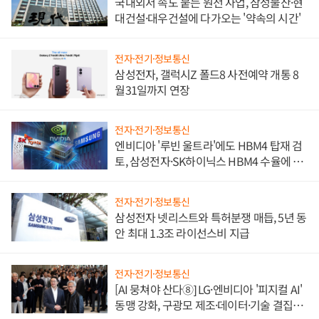
국내외서 속도 붙는 원전 사업, 삼성물산·현
대건설·대우건설에 다가오는 '약속의 시간'
전자·전기·정보통신
삼성전자, 갤럭시Z 폴드8 사전예약 개통 8
월31일까지 연장
전자·전기·정보통신
엔비디아 '루빈 울트라'에도 HBM4 탑재 검
토, 삼성전자·SK하이닉스 HBM4 수율에 주
도권 갈린다
전자·전기·정보통신
삼성전자 넷리스트와 특허분쟁 매듭, 5년 동
안 최대 1.3조 라이선스비 지급
전자·전기·정보통신
[AI 뭉쳐야 산다⑧] LG·엔비디아 '피지컬 AI'
동맹 강화, 구광모 제조·데이터·기술 결집