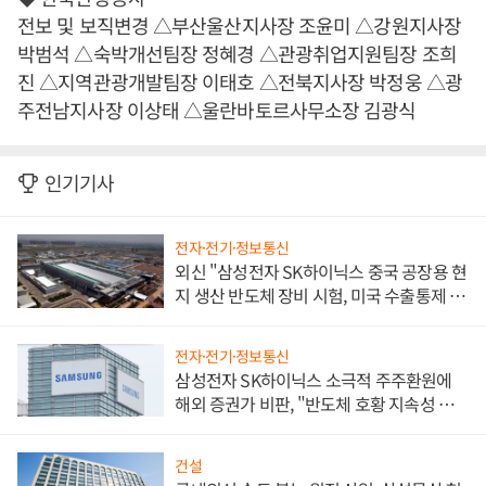
전보 및 보직변경 △부산울산지사장 조윤미 △강원지사장
박범석 △숙박개선팀장 정혜경 △관광취업지원팀장 조희
진 △지역관광개발팀장 이태호 △전북지사장 박정웅 △광
주전남지사장 이상태 △울란바토르사무소장 김광식
인기기사
전자·전기·정보통신
외신 "삼성전자 SK하이닉스 중국 공장용 현
지 생산 반도체 장비 시험, 미국 수출통제 대
비"
전자·전기·정보통신
삼성전자 SK하이닉스 소극적 주주환원에
해외 증권가 비판, "반도체 호황 지속성 의
문"
건설