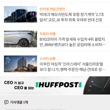
해 종합 로보틱스 기업으로
인터넷·게임·콘텐츠
빅테크 메모리반도체 포함 장기계약 '2.7조
달러' 규모, AI 투자 위축 우려와 반대 신호
자동차·부품
BYD코리아 가격 앞세워 수입차 4위 올랐지
만, BMW·벤츠보다 높은 공임비에 소비자
불만 폭발
소비자·유통
이부진 야심작 '신라스테이' 서울신라호텔
보다 잘 나가, 평택·주문진·해남·건대로 성
장판 더 넓힌다
기사댓글
0
개