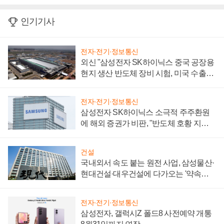
인기기사
전자·전기·정보통신
외신 "삼성전자 SK하이닉스 중국 공장용
현지 생산 반도체 장비 시험, 미국 수출통
제 대비"
전자·전기·정보통신
삼성전자 SK하이닉스 소극적 주주환원
에 해외 증권가 비판, "반도체 호황 지속
성 의문"
건설
국내외서 속도 붙는 원전 사업, 삼성물산·
현대건설·대우건설에 다가오는 '약속의
시간'
전자·전기·정보통신
삼성전자, 갤럭시Z 폴드8 사전예약 개통