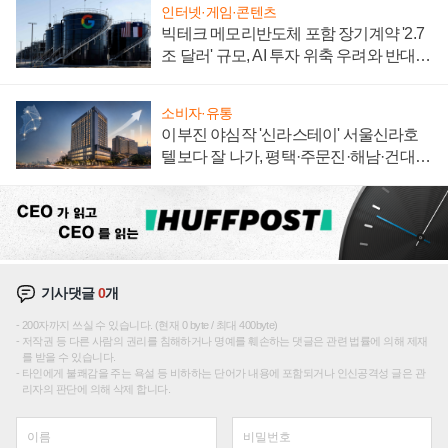
인터넷·게임·콘텐츠
빅테크 메모리반도체 포함 장기계약 '2.7
조 달러' 규모, AI 투자 위축 우려와 반대
신호
소비자·유통
이부진 야심작 '신라스테이' 서울신라호
텔보다 잘 나가, 평택·주문진·해남·건대로
성장판 더 넓힌다
기사댓글
0
개
200자까지 쓰실 수 있습니다. (현재 0 byte / 최대 400byte)
저작권 등 다른 사람의 권리를 침해하거나 명예를 훼손하는 댓글은 관련 법률에 의해 제재
를 받을 수 있습니다.
타인에게 불쾌감을 주는 욕설 등 비하하는 단어가 내용에 포함되거나 인신공격성 글은 관
리자의 판단에 의해 삭제 합니다.