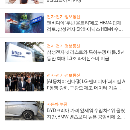
8월31일까지 연장
전자·전기·정보통신
엔비디아 '루빈 울트라'에도 HBM4 탑재
검토, 삼성전자·SK하이닉스 HBM4 수율
에 주도권 갈린다
전자·전기·정보통신
삼성전자 넷리스트와 특허분쟁 매듭, 5년
동안 최대 1.3조 라이선스비 지급
전자·전기·정보통신
[AI 뭉쳐야 산다⑧] LG·엔비디아 '피지컬 A
I' 동맹 강화, 구광모 제조·데이터·기술 결
집해 종합 로보틱스 기업으로
자동차·부품
BYD코리아 가격 앞세워 수입차 4위 올랐
지만, BMW·벤츠보다 높은 공임비에 소비
자 불만 폭발