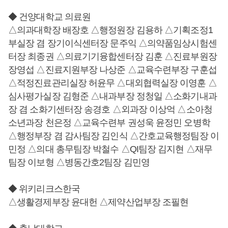
◆ 건양대학교 의료원
△의과대학장 배장호 △행정원장 김용하 △기획조정1
부실장 겸 장기이식센터장 문주익 △의약품임상시험센
터장 최종권 △의료기기융합센터장 김훈 △진료부원장
장영섭 △진료지원부장 나상준 △교육수련부장 구훈섭
△적정진료관리실장 허윤무 △대외협력실장 이영훈 △
심사평가실장 김형준 △내과부장 정청일 △소화기내과
장 겸 소화기센터장 송경호 △외과장 이상억 △소아청
소년과장 천은정 △교육수련부 권성욱 윤정민 오병학
△행정부장 겸 감사팀장 김인식 △간호교육행정팀장 이
민정 △의대 총무팀장 박철수 △QI팀장 김지현 △재무
팀장 이보형 △병동간호2팀장 김민영
◆ 위키리크스한국
△생활경제부장 윤대헌 △제약산업부장 조필현