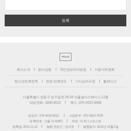
PC버전
회사소개
윤리강령
개인정보처리방침
이용자위원회
청소년보호정책
정정·반론보도
기사심의규정
불편신고
서울특별시 성동구 성수일로 39-34 서울숲더스페이스 12층
대표전화 : 1800-6522
팩스 : 070-4015-8658
편집국 : 070-4010-8512
사업본부 : 070-4010-7078
등록번호 : 서울 아 02897
제호 : 비즈니스포스트
등록일: 2013.11.13
발행·편집인 : 강석운
발행일자: 2013년 12월 2일