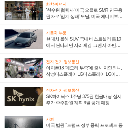
화학·에너지
'한수원 협력사' 미국 오클로 SMR 연구용
원자로 '임계 상태' 도달, 미국 에너지부
"중요한 이정표"
자동차·부품
현대차 올해 SUV 국내 베스트셀러 톱10
에서 싼타페만 자리매김, 그랜저·아반떼
'세단 쌍끌이'로 내수 방어
전자·전기·정보통신
아이폰18 '메모리 부족'에 출시 지연되나,
삼성디스플레이 LG디스플레이 LG이노
텍 '탈애플' 수익 다각화 속도
전자·전기·정보통신
SK하이닉스 1주당 375원 현금배당 실시,
추가 주주환원 계획 9월 공개 예정
사회
미국 법원 "트럼프 정부 풍력 프로젝트 동