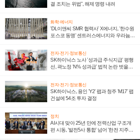
결 조치는 위법", 해제 명령 내려
화학·에너지
'DL이앤씨 SMR 협력사' X에너지, '한수원
포스코 동맹' 센트러스에너지와 우라늄
계약 체결
전자·전기·정보통신
SK하이닉스 노사 '성과급 주식지급' 평행
선, 곽노정 'N% 성과급' 법적 논란 벗을지
주목
전자·전기·정보통신
SK하이닉스, 용인 'Y2' 팹과 청주 'M17' 팹
건설에 54조 투자 결정
정치
AI시대 맞아 25년 만에 전력산업 구조개
편 시동, '발전5사 통합' 넘어 '한전 지주사'
재편론도