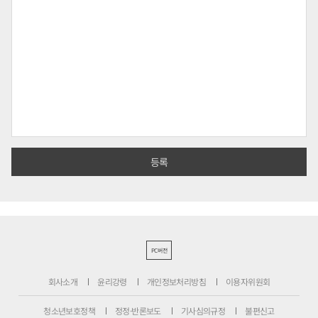
PC버전
회사소개
윤리강령
개인정보처리방침
이용자위원회
청소년보호정책
정정·반론보도
기사심의규정
불편신고