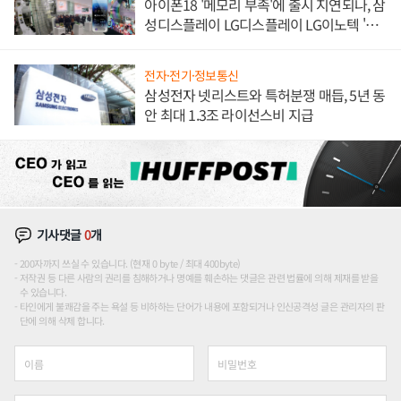
아이폰18 '메모리 부족'에 출시 지연되나, 삼
성디스플레이 LG디스플레이 LG이노텍 '탈
애플' 수익 다각화 속도
전자·전기·정보통신
삼성전자 넷리스트와 특허분쟁 매듭, 5년 동
안 최대 1.3조 라이선스비 지급
기사댓글
0
개
200자까지 쓰실 수 있습니다. (현재 0 byte / 최대 400byte)
저작권 등 다른 사람의 권리를 침해하거나 명예를 훼손하는 댓글은 관련 법률에 의해 제재를 받을
수 있습니다.
타인에게 불쾌감을 주는 욕설 등 비하하는 단어가 내용에 포함되거나 인신공격성 글은 관리자의 판
단에 의해 삭제 합니다.