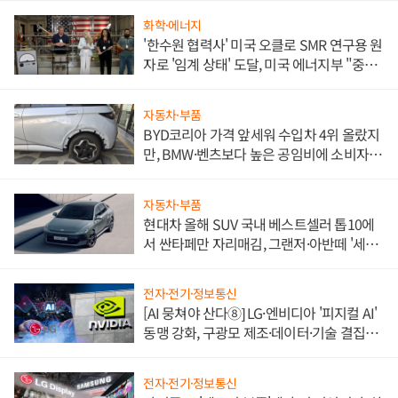
화학·에너지
'한수원 협력사' 미국 오클로 SMR 연구용 원
자로 '임계 상태' 도달, 미국 에너지부 "중요
한 이정표"
자동차·부품
BYD코리아 가격 앞세워 수입차 4위 올랐지
만, BMW·벤츠보다 높은 공임비에 소비자
불만 폭발
자동차·부품
현대차 올해 SUV 국내 베스트셀러 톱10에
서 싼타페만 자리매김, 그랜저·아반떼 '세단
쌍끌이'로 내수 방어
전자·전기·정보통신
[AI 뭉쳐야 산다⑧] LG·엔비디아 '피지컬 AI'
동맹 강화, 구광모 제조·데이터·기술 결집
해 종합 로보틱스 기업으로
전자·전기·정보통신