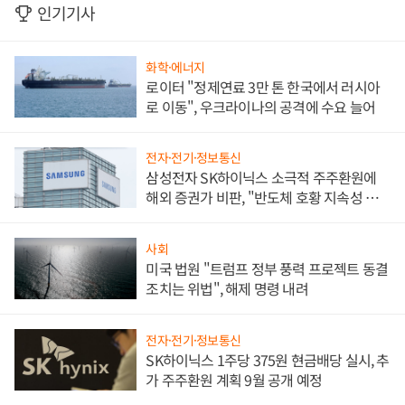
인기기사
화학·에너지
로이터 "정제연료 3만 톤 한국에서 러시아
로 이동", 우크라이나의 공격에 수요 늘어
전자·전기·정보통신
삼성전자 SK하이닉스 소극적 주주환원에
해외 증권가 비판, "반도체 호황 지속성 의
문"
사회
미국 법원 "트럼프 정부 풍력 프로젝트 동결
조치는 위법", 해제 명령 내려
전자·전기·정보통신
SK하이닉스 1주당 375원 현금배당 실시, 추
가 주주환원 계획 9월 공개 예정