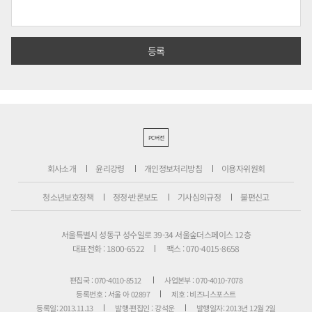
PC버전
회사소개
윤리강령
개인정보처리방침
이용자위원회
청소년보호정책
정정·반론보도
기사심의규정
불편신고
서울특별시 성동구 성수일로 39-34 서울숲더스페이스 12층
대표전화 : 1800-6522
팩스 : 070-4015-8658
편집국 : 070-4010-8512
사업본부 : 070-4010-7078
등록번호 : 서울 아 02897
제호 : 비즈니스포스트
등록일: 2013.11.13
발행·편집인 : 강석운
발행일자: 2013년 12월 2일