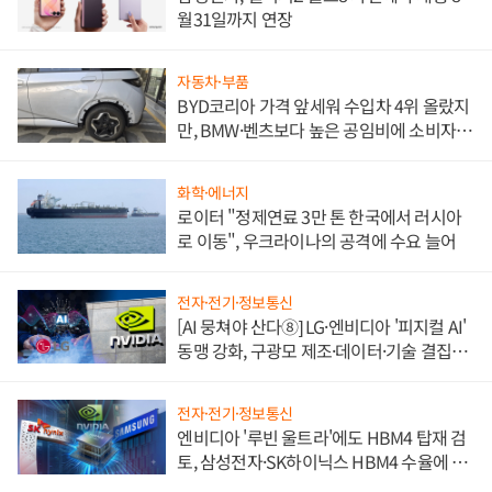
월31일까지 연장
자동차·부품
BYD코리아 가격 앞세워 수입차 4위 올랐지
만, BMW·벤츠보다 높은 공임비에 소비자
불만 폭발
화학·에너지
로이터 "정제연료 3만 톤 한국에서 러시아
로 이동", 우크라이나의 공격에 수요 늘어
전자·전기·정보통신
[AI 뭉쳐야 산다⑧] LG·엔비디아 '피지컬 AI'
동맹 강화, 구광모 제조·데이터·기술 결집
해 종합 로보틱스 기업으로
전자·전기·정보통신
엔비디아 '루빈 울트라'에도 HBM4 탑재 검
토, 삼성전자·SK하이닉스 HBM4 수율에 주
도권 갈린다