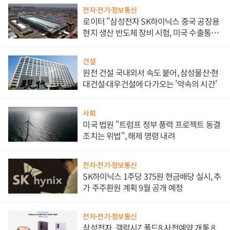
전자·전기·정보통신
로이터 "삼성전자 SK하이닉스 중국 공장용
현지 생산 반도체 장비 시험, 미국 수출통제
대비"
건설
원전 건설 국내외서 속도 붙어, 삼성물산·현
대건설·대우건설에 다가오는 '약속의 시간'
사회
미국 법원 "트럼프 정부 풍력 프로젝트 동결
조치는 위법", 해제 명령 내려
전자·전기·정보통신
SK하이닉스 1주당 375원 현금배당 실시, 추
가 주주환원 계획 9월 공개 예정
전자·전기·정보통신
삼성전자, 갤럭시Z 폴드8 사전예약 개통 8