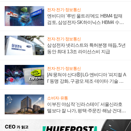
전자·전기·정보통신
엔비디아 '루빈 울트라'에도 HBM4 탑재
검토, 삼성전자·SK하이닉스 HBM4 수율
에 주도권 갈린다
전자·전기·정보통신
삼성전자 넷리스트와 특허분쟁 매듭, 5년
동안 최대 1.3조 라이선스비 지급
전자·전기·정보통신
[AI 뭉쳐야 산다⑧] LG·엔비디아 '피지컬 A
I' 동맹 강화, 구광모 제조·데이터·기술 결
집해 종합 로보틱스 기업으로
소비자·유통
이부진 야심작 '신라스테이' 서울신라호
텔보다 잘 나가, 평택·주문진·해남·건대로
성장판 더 넓힌다