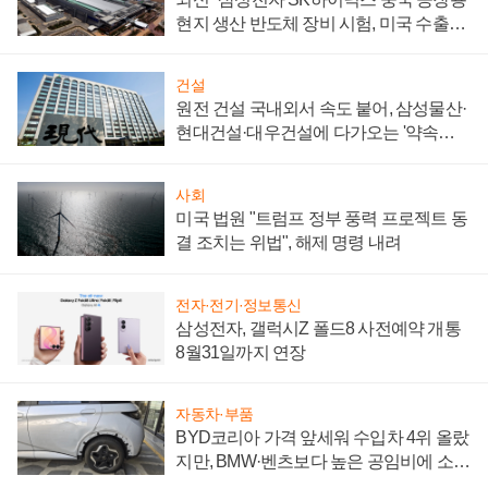
현지 생산 반도체 장비 시험, 미국 수출통
제 대비"
건설
원전 건설 국내외서 속도 붙어, 삼성물산·
현대건설·대우건설에 다가오는 '약속의
시간'
사회
미국 법원 "트럼프 정부 풍력 프로젝트 동
결 조치는 위법", 해제 명령 내려
전자·전기·정보통신
삼성전자, 갤럭시Z 폴드8 사전예약 개통
8월31일까지 연장
자동차·부품
BYD코리아 가격 앞세워 수입차 4위 올랐
지만, BMW·벤츠보다 높은 공임비에 소비
자 불만 폭발