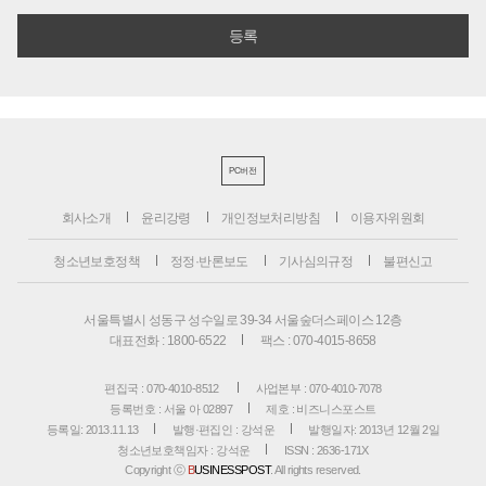
PC버전
회사소개
윤리강령
개인정보처리방침
이용자위원회
청소년보호정책
정정·반론보도
기사심의규정
불편신고
서울특별시 성동구 성수일로 39-34 서울숲더스페이스 12층
대표전화 : 1800-6522
팩스 : 070-4015-8658
편집국 : 070-4010-8512
사업본부 : 070-4010-7078
등록번호 : 서울 아 02897
제호 : 비즈니스포스트
등록일: 2013.11.13
발행·편집인 : 강석운
발행일자: 2013년 12월 2일
청소년보호책임자 : 강석운
ISSN : 2636-171X
Copyright ⓒ
B
USINESSPOST
. All rights reserved.