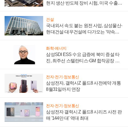
현지 생산 반도체 장비 시험, 미국 수출통
제 대비"
건설
국내외서 속도 붙는 원전 사업, 삼성물산·
현대건설·대우건설에 다가오는 '약속의
시간'
화학·에너지
삼성SDI ESS 수요 급증에 북미 증설 타
진, 최주선 스텔란티스·GM 합작공장 건
설 재추진하나
전자·전기·정보통신
삼성전자, 갤럭시Z 폴드8 사전예약 개통
8월31일까지 연장
전자·전기·정보통신
삼성전자 갤럭시 Z 폴드8 시리즈 사전 판
매 '144만 대' 역대 최대