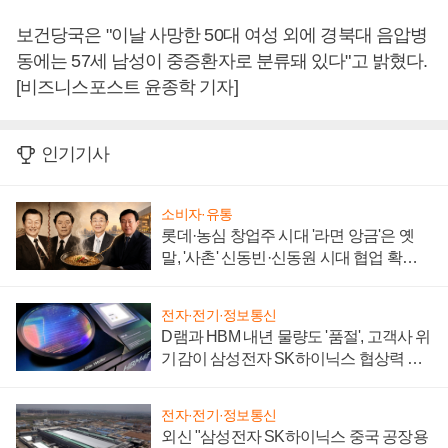
보건당국은 "이날 사망한 50대 여성 외에 경북대 음압병
동에는 57세 남성이 중증환자로 분류돼 있다"고 밝혔다.
[비즈니스포스트 윤종학 기자]
인기기사
소비자·유통
롯데·농심 창업주 시대 '라면 앙금'은 옛
말, '사촌' 신동빈·신동원 시대 협업 확대
일로
전자·전기·정보통신
D램과 HBM 내년 물량도 '품절', 고객사 위
기감이 삼성전자 SK하이닉스 협상력 더
키워
전자·전기·정보통신
외신 "삼성전자 SK하이닉스 중국 공장용