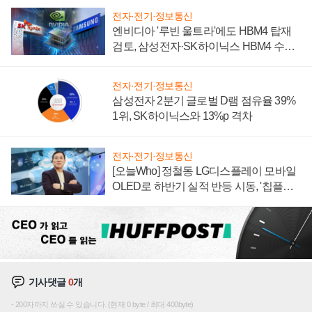
전자·전기·정보통신
엔비디아 '루빈 울트라'에도 HBM4 탑재
검토, 삼성전자·SK하이닉스 HBM4 수율
에 주도권 갈린다
전자·전기·정보통신
삼성전자 2분기 글로벌 D램 점유율 39%
1위, SK하이닉스와 13%p 격차
전자·전기·정보통신
[오늘Who] 정철동 LG디스플레이 모바일
OLED로 하반기 실적 반등 시동, '칩플레
이션'에 가격 인하 압박은 부담
기사댓글
0
개
200자까지 쓰실 수 있습니다. (현재 0 byte / 최대 400byte)