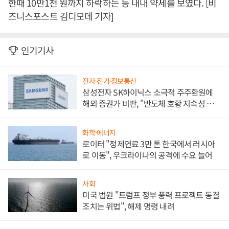
한때 10만1천 원까지 하락하는 등 내내 약세를 보였다. [비
즈니스포스트 김디모데 기자]
인기기사
전자·전기·정보통신
삼성전자 SK하이닉스 소극적 주주환원에
해외 증권가 비판, "반도체 호황 지속성 의
문"
화학·에너지
로이터 "정제연료 3만 톤 한국에서 러시아
로 이동", 우크라이나의 공격에 수요 늘어
사회
미국 법원 "트럼프 정부 풍력 프로젝트 동결
조치는 위법", 해제 명령 내려