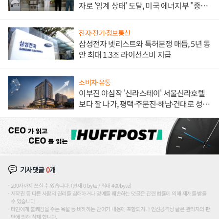
자로 '임계 상태' 도달, 미국 에너지부 "중요
한 이정표"
전자·전기·정보통신
삼성전자 넷리스트와 특허분쟁 매듭, 5년 동
안 최대 1.3조 라이선스비 지급
소비자·유통
이부진 야심작 '신라스테이' 서울신라호텔
보다 잘 나가, 평택·주문진·해남·건대로 성
장판 더 넓힌다
기사댓글
0
개
200자까지 쓰실 수 있습니다. (현재 0 byte / 최대 400byte)
저작권 등 다른 사람의 권리를 침해하거나 명예를 훼손하는 댓글은 관련 법률에 의해 제재를 받을
수 있습니다.
타인에게 불쾌감을 주는 욕설 등 비하하는 단어가 내용에 포함되거나 인신공격성 글은 관리자의 판
단에 의해 삭제 합니다.