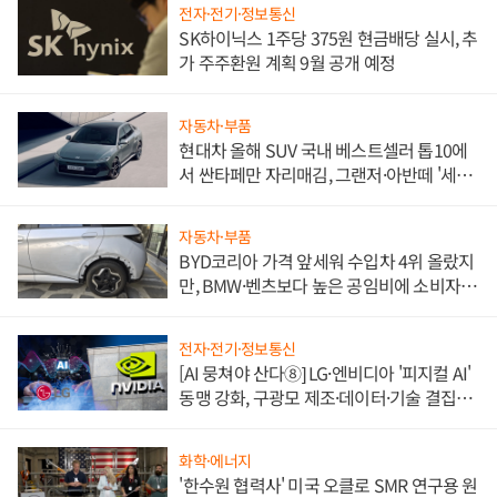
전자·전기·정보통신
SK하이닉스 1주당 375원 현금배당 실시, 추
가 주주환원 계획 9월 공개 예정
자동차·부품
현대차 올해 SUV 국내 베스트셀러 톱10에
서 싼타페만 자리매김, 그랜저·아반떼 '세단
쌍끌이'로 내수 방어
자동차·부품
BYD코리아 가격 앞세워 수입차 4위 올랐지
만, BMW·벤츠보다 높은 공임비에 소비자
불만 폭발
전자·전기·정보통신
[AI 뭉쳐야 산다⑧] LG·엔비디아 '피지컬 AI'
동맹 강화, 구광모 제조·데이터·기술 결집
해 종합 로보틱스 기업으로
화학·에너지
'한수원 협력사' 미국 오클로 SMR 연구용 원