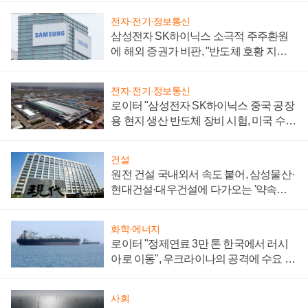
전자·전기·정보통신
삼성전자 SK하이닉스 소극적 주주환원
에 해외 증권가 비판, "반도체 호황 지속
성 의문"
전자·전기·정보통신
로이터 "삼성전자 SK하이닉스 중국 공장
용 현지 생산 반도체 장비 시험, 미국 수출
통제 대비"
건설
원전 건설 국내외서 속도 붙어, 삼성물산·
현대건설·대우건설에 다가오는 '약속의
시간'
화학·에너지
로이터 "정제연료 3만 톤 한국에서 러시
아로 이동", 우크라이나의 공격에 수요 늘
어
사회