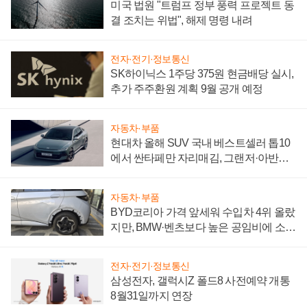
미국 법원 "트럼프 정부 풍력 프로젝트 동
결 조치는 위법", 해제 명령 내려
전자·전기·정보통신
SK하이닉스 1주당 375원 현금배당 실시,
추가 주주환원 계획 9월 공개 예정
자동차·부품
현대차 올해 SUV 국내 베스트셀러 톱10
에서 싼타페만 자리매김, 그랜저·아반떼
'세단 쌍끌이'로 내수 방어
자동차·부품
BYD코리아 가격 앞세워 수입차 4위 올랐
지만, BMW·벤츠보다 높은 공임비에 소비
자 불만 폭발
전자·전기·정보통신
삼성전자, 갤럭시Z 폴드8 사전예약 개통
8월31일까지 연장