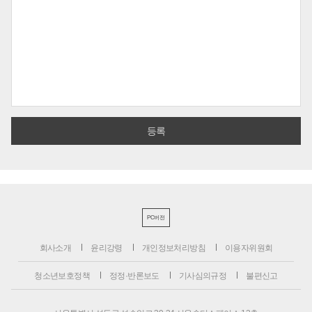
PC버전
회사소개
윤리강령
개인정보처리방침
이용자위원회
청소년보호정책
정정·반론보도
기사심의규정
불편신고