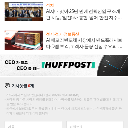
정치
AI시대 맞아 25년 만에 전력산업 구조개
편 시동, '발전5사 통합' 넘어 '한전 지주사'
재편론도
전자·전기·정보통신
AI 메모리반도체 시장에서 낸드플래시보
다 D램 부각, 고객사 물량 선점 수요의 '우
선순위'
기사댓글
0
개
200자까지 쓰실 수 있습니다. (현재 0 byte / 최대 400byte)
저작권 등 다른 사람의 권리를 침해하거나 명예를 훼손하는 댓글은 관련 법률에 의해 제재
를 받을 수 있습니다.
타인에게 불쾌감을 주는 욕설 등 비하하는 단어가 내용에 포함되거나 인신공격성 글은 관
리자의 판단에 의해 삭제 합니다.