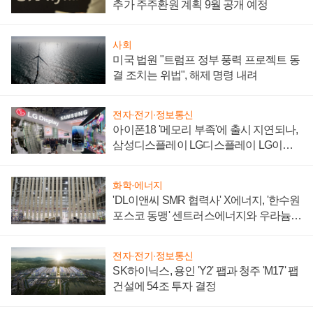
추가 주주환원 계획 9월 공개 예정
사회
미국 법원 "트럼프 정부 풍력 프로젝트 동
결 조치는 위법", 해제 명령 내려
전자·전기·정보통신
아이폰18 '메모리 부족'에 출시 지연되나,
삼성디스플레이 LG디스플레이 LG이노
텍 '탈애플' 수익 다각화 속도
화학·에너지
'DL이앤씨 SMR 협력사' X에너지, '한수원
포스코 동맹' 센트러스에너지와 우라늄
계약 체결
전자·전기·정보통신
SK하이닉스, 용인 'Y2' 팹과 청주 'M17' 팹
건설에 54조 투자 결정