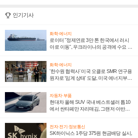
인기기사
화학·에너지
로이터 "정제연료 3만 톤 한국에서 러시
아로 이동", 우크라이나의 공격에 수요 늘
어
화학·에너지
'한수원 협력사' 미국 오클로 SMR 연구용
원자로 '임계 상태' 도달, 미국 에너지부
"중요한 이정표"
자동차·부품
현대차 올해 SUV 국내 베스트셀러 톱10
에서 싼타페만 자리매김, 그랜저·아반떼
'세단 쌍끌이'로 내수 방어
전자·전기·정보통신
SK하이닉스 1주당 375원 현금배당 실시,