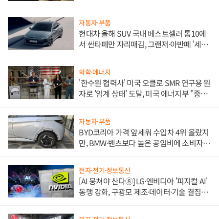
자동차·부품
현대차 올해 SUV 국내 베스트셀러 톱10에
서 싼타페만 자리매김, 그랜저·아반떼 '세단
쌍끌이'로 내수 방어
화학·에너지
'한수원 협력사' 미국 오클로 SMR 연구용 원
자로 '임계 상태' 도달, 미국 에너지부 "중요
한 이정표"
자동차·부품
BYD코리아 가격 앞세워 수입차 4위 올랐지
만, BMW·벤츠보다 높은 공임비에 소비자
불만 폭발
전자·전기·정보통신
[AI 뭉쳐야 산다⑧] LG·엔비디아 '피지컬 AI'
동맹 강화, 구광모 제조·데이터·기술 결집
해 종합 로보틱스 기업으로