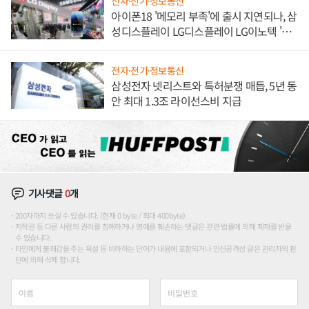
전자·전기·정보통신
아이폰18 '메모리 부족'에 출시 지연되나, 삼
성디스플레이 LG디스플레이 LG이노텍 '탈
애플' 수익 다각화 속도
전자·전기·정보통신
삼성전자 넷리스트와 특허분쟁 매듭, 5년 동
안 최대 1.3조 라이선스비 지급
기사댓글
0
개
200자까지 쓰실 수 있습니다. (현재 0 byte / 최대 400byte)
저작권 등 다른 사람의 권리를 침해하거나 명예를 훼손하는 댓글은 관련 법률에 의해 제재를 받을
수 있습니다.
타인에게 불쾌감을 주는 욕설 등 비하하는 단어가 내용에 포함되거나 인신공격성 글은 관리자의 판
단에 의해 삭제 합니다.