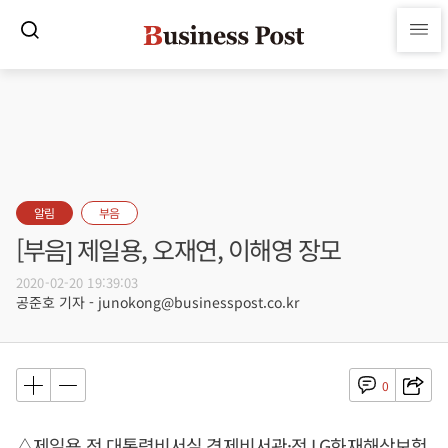
알림
부음
[부음] 제일용, 오재연, 이해영 장모
2020-02-20 19:39:03
공준호 기자 - junokong@businesspost.co.kr
0
△제일용 전 대통령비서실 경제비서관·전 LG화재해상보험