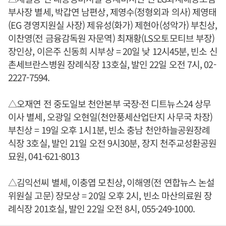
부사장 별세, 박갑연 남편상, 제영수(정형외과 의사) 제영태
(EG 경영지원실 사장) 제유성(화가) 제현아(성악가) 부친상,
이찬영(전 금융감독원 자문역) 최재황(LS오토모티브 부장)
장인상, 이은주 신동희 시부상 = 20일 낮 12시45분, 빈소 신
촌세브란스병원 장례식장 13호실, 발인 22일 오전 7시, 02-
2227-7594.
△오재연 전 중도일보 천안본부 국장·전 디트뉴스24 상무
이사 별세, 오광일 오현일(천안풍세산업단지 사무국 차장)
부친상 = 19일 오후 1시1분, 빈소 충남 천안하늘공원장례
식장 3호실, 발인 21일 오전 9시30분, 장지 천주교성환공원
묘원, 041-621-8013
△김익선씨 별세, 이충엽 모친상, 이해영(전 연합뉴스 논설
위원실 고문) 장모상 = 20일 오후 2시, 빈소 마산의료원 장
례식장 201호실, 발인 22일 오전 8시, 055-249-1000.