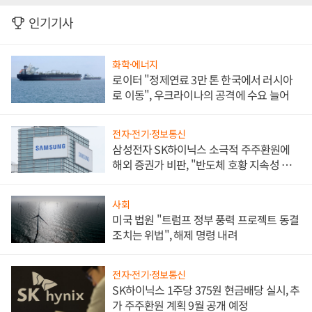
인기기사
화학·에너지
로이터 "정제연료 3만 톤 한국에서 러시아
로 이동", 우크라이나의 공격에 수요 늘어
전자·전기·정보통신
삼성전자 SK하이닉스 소극적 주주환원에
해외 증권가 비판, "반도체 호황 지속성 의
문"
사회
미국 법원 "트럼프 정부 풍력 프로젝트 동결
조치는 위법", 해제 명령 내려
전자·전기·정보통신
SK하이닉스 1주당 375원 현금배당 실시, 추
가 주주환원 계획 9월 공개 예정