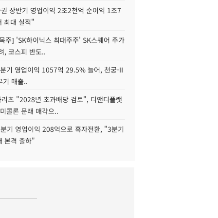
권 상반기 영업이익 2조2천억 순이익 1조7
대 최대 실적"
목주] 'SK하이닉스 최대주주' SK스퀘어 주가
려, 코스피 반도..
2분기 영업이익 1057억 29.5% 늘어, 천궁-II
기 매출..
화리츠 "2028년 초과배당 검토", 디앤디플랫
미콜론 문래 매각으..
분기 영업이익 208억으로 흑자전환, "3분기
재 본격 출하"