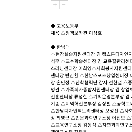
◆ 고용노동부
채용 △정책보좌관 이상호
◆ 한남대
△현장실습지원센터장 겸 캡스톤디자인지원
석훈 △교수학습센터장 겸 교육질관리센터
스러닝센터장 이희영△사회봉사지원센터장
센터장 반신환 △한남스포츠창업센터장 
장 손민정 △산학협력단 감사 전현철 △
명관 △가족회사종합지원센터장 겸 창업보
진흥센터장 류성한 △기획운영본부장 겸
기종 △지역혁신본부장 김상필 △공학교
△한남디자인팩토리센터장 오성진 △사
장 최영근 △인문과학연구소장 이진모 
△교육연구소장 김동석 △자연과학연구소
제연구소장 최장우