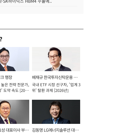
·SK하이닉스 HBM4 수율에..
?
뱅크 행장
배재규 한국투자신탁운용 대
 높은 전략 전문가,
국내 ETF 시장 선구자, '업계 3
표이사 사장
' 도약 속도 [2026
위' 탈환 과제 [2026년]
효성 대표이사 부회
김동명 LG에너지솔루션 대표