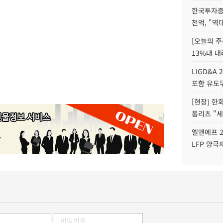
한국투자증
천억, "역
[오늘의 주
13%대 내
LIGD&A 
포함 유도무
[현장] 한
폼리츠 "세
엘앤에프 2
LFP 양극