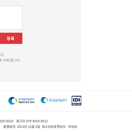
등록
다.
 삭제 합니다.
010-8510
광고국 070-4010-8511
운
발행일자: 2013년 12월 2일
청소년보호책임자 : 박상유