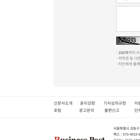
-
200자
까지 쓰실
- 저작권 등 
- 타인에게 불
신문사소개
윤리강령
기사심의규정
이
포럼
광고문의
불편신고
서울특별시 성동구 성
팩스 : 070-4015-
ISSN : 2636-171