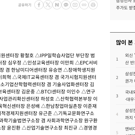
삼성전자 
공유하기
주가도 받칠
많이 본
센터장 황철호 △IPP일학습사업단 부단장 범
외신 
1
장 심우정 △인성교육센터장 이만희 △EPC서비
산 반
 겸 한남미디어센터장 유승연 △장애학생지원
삼성전
이희혁 △국제IT교육센터장 겸 국가시험지원센터
2
권가 
중소기업산학협력센터장 겸 기술사업화센터장 김
육센터장 김운중 △BTCI센터장 이인수 △연구
국내외
3
 사업관리확산센터장 하성호 △산학협력본부장 이
·대우
육혁신센터장 은성배 △한남창업마실촌장 이준재
삼성전
회적경제지원센터장 유근준 △기독교문화연구소
4
까지
△과학기술법연구소장 겸 사회과학연구소장 원구환
장 윤진환 △산업기술연구소장 최진규 △경영경
엔비디
5