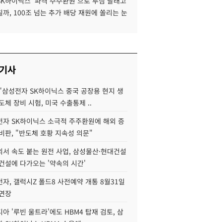
SK하이닉스 '파격 주주환원'으로 투심 달래고
까, 100조 넘는 추가 배당 재원에 쏠리는 눈
 기사
"삼성전자 SK하이닉스 중국 공장용 현지 생
도체 장비 시험, 미국 수출통제 ..
자 SK하이닉스 소극적 주주환원에 해외 증
비판, "반도체 호황 지속성 의문"
서 속도 붙는 원전 사업, 삼성물산·현대건설
건설에 다가오는 '약속의 시간'
자, 갤럭시Z 폴드8 사전예약 개통 8월31일
 연장
아 '루빈 울트라'에도 HBM4 탑재 검토, 삼