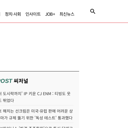
제
정치·사회
인사이트
JOB+
최신뉴스
씨저널
POST
 도시락까지' IP 키운 CJ ENM : 티빙도 웃
도 뛰었다
호 해치는 선크림은 미국·유럽 판매 어려운 상
콜마가 규제 뚫기 위한 '독성 테스트' 통과했다