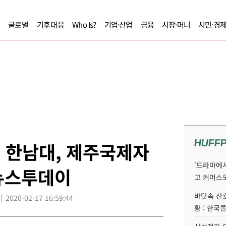
글로벌
기후대응
Who Is?
기업·산업
금융
시장·머니
시민·경
HUFF
, 한남대, 제주국제자
'드라마에서
뉴스투데이
고 커머스
바닷속 산
2020-02-17 16:59:44
황 : 한국