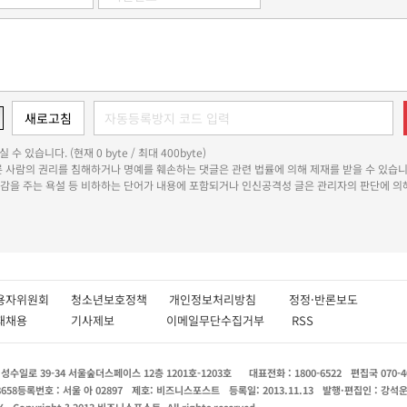
 수 있습니다. (현재 0 byte / 최대 400byte)
다른 사람의 권리를 침해하거나 명예를 훼손하는 댓글은 관련 법률에 의해 제재를 받을 수 있습니
쾌감을 주는 욕설 등 비하하는 단어가 내용에 포함되거나 인신공격성 글은 관리자의 판단에 의해
용자위원회
청소년보호정책
개인정보처리방침
정정·반론보도
인재채용
기사제보
이메일무단수집거부
RSS
수일로 39-34 서울숲더스페이스 12층 1201호-1203호
대표전화 : 1800-6522
편집국 070-4
8658
등록번호 : 서울 아 02897
제호: 비즈니스포스트
등록일: 2013.11.13
발행·편집인 : 강석
X
Copyright ? 2013 비즈니스포스트. All rights reserved.