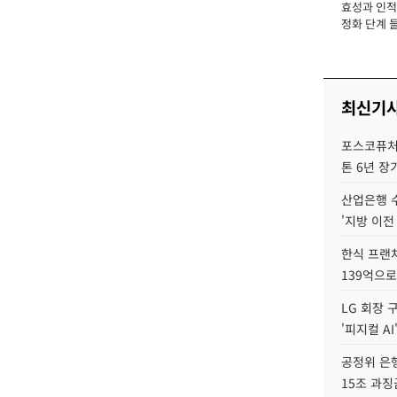
효성과 인적 
장
정화 단계 들
최신기
포스코퓨처엠
톤 6년 장
산업은행 
'지방 이전
한식 프랜
139억으로
LG 회장 
'피지컬 AI
공정위 은행
15조 과징