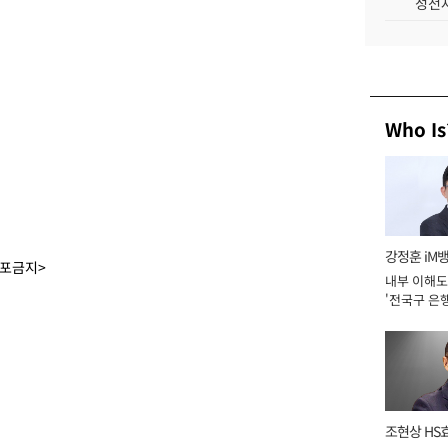
성전자
Who Is
강정훈 iM
배포금지>
내부 이해도
'전국구 은행
년]
조현상 HS