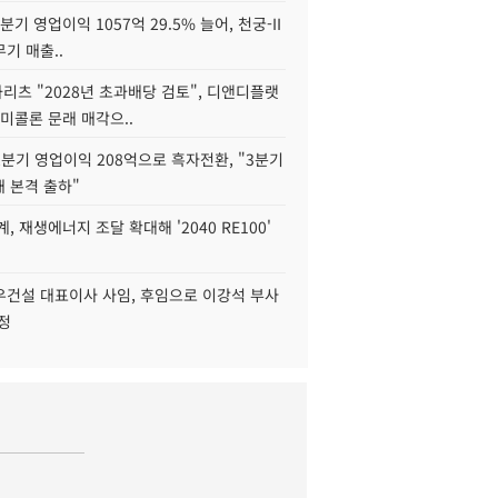
2분기 영업이익 1057억 29.5% 늘어, 천궁-II
기 매출..
화리츠 "2028년 초과배당 검토", 디앤디플랫
미콜론 문래 매각으..
분기 영업이익 208억으로 흑자전환, "3분기
재 본격 출하"
, 재생에너지 조달 확대해 '2040 RE100'
우건설 대표이사 사임, 후임으로 이강석 부사
정