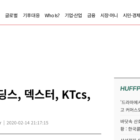
글로벌
기후대응
Who Is?
기업·산업
금융
시장·머니
시민·경
HUFF
스, 덱스터, KTcs,
'드라마에서
고 커머스
바닷속 산
r
2020-02-14 21:17:15
황 : 한국