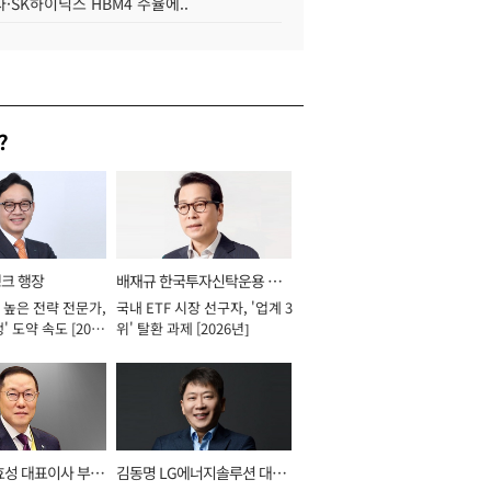
·SK하이닉스 HBM4 수율에..
?
뱅크 행장
배재규 한국투자신탁운용 대
 높은 전략 전문가,
국내 ETF 시장 선구자, '업계 3
표이사 사장
' 도약 속도 [2026
위' 탈환 과제 [2026년]
효성 대표이사 부회
김동명 LG에너지솔루션 대표