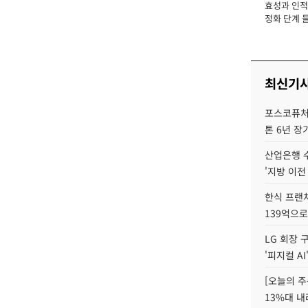
효성과 인적 
장
정화 단계 들
최신기
포스코퓨처엠
톤 6년 장
산업은행 
'지방 이전
한식 프랜
139억으로
LG 회장 
'피지컬 AI
[오늘의 주
13%대 내