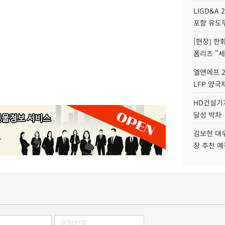
LIGD&A 
포함 유도무
[현장] 한
폼리츠 "세
엘앤에프 2
LFP 양극
HD건설기계
달성 박차
김보현 대
장 추천 예