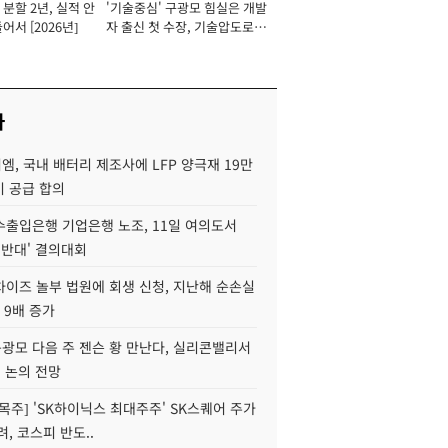
분할 2년, 실적 안
'기술중심' 구광모 힘실은 개발
이사 사장
어서 [2026년]
자 출신 첫 수장, 기술압도로
경쟁력 확보 사활 [2026년]
사
, 국내 배터리 제조사에 LFP 양극재 19만
기 공급 합의
수출입은행 기업은행 노조, 11일 여의도서
 반대' 결의대회
차이즈 놀부 법원에 회생 신청, 지난해 순손실
 9배 증가
구광모 다음 주 젠슨 황 만난다, 실리콘밸리서
' 논의 전망
목주] 'SK하이닉스 최대주주' SK스퀘어 주가
려, 코스피 반도..