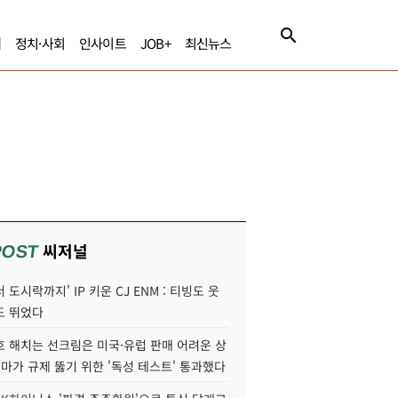
제
정치·사회
인사이트
JOB+
최신뉴스
씨저널
POST
 도시락까지' IP 키운 CJ ENM : 티빙도 웃
도 뛰었다
호 해치는 선크림은 미국·유럽 판매 어려운 상
콜마가 규제 뚫기 위한 '독성 테스트' 통과했다