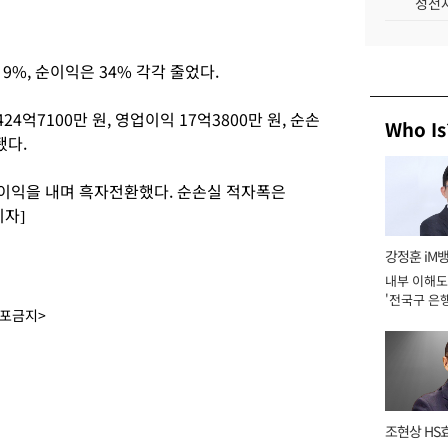
성전자
9%, 순이익은 34% 각각 줄었다.
억7100만 원, 영업이익 17억3800만 원, 순손
Who Is
됐다.
영업이익을 내며 흑자전환했다. 순손실 적자폭은
기자]
강정훈 iM
내부 이해도
'전국구 은행
배포금지>
년]
조현상 HS