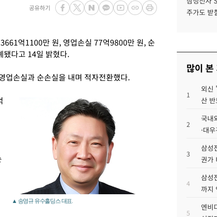
삼성전자 
공유하기
주가도 받칠
61억1100만 원, 영업손실 77억9800만 원, 순
계됐다고 14일 밝혔다.
많이 본
고 영업손실과 순손실을 내며 적자전환했다.
외신 
1
억
산 반
국내외
2
·대우
삼성전
3
손
권가 
삼성전
4
까지
▲ 송영규 유수홀딩스 대표.
엔비디
5