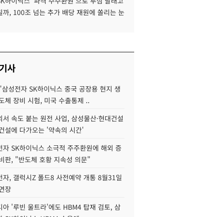
SK하이닉스 '파격 주주환원'으로 투심 달래고
까, 100조 넘는 추가 배당 재원에 쏠리는 눈
 기사
"삼성전자 SK하이닉스 중국 공장용 현지 생
도체 장비 시험, 미국 수출통제 ..
서 속도 붙는 원전 사업, 삼성물산·현대건설
건설에 다가오는 '약속의 시간'
자 SK하이닉스 소극적 주주환원에 해외 증
비판, "반도체 호황 지속성 의문"
자, 갤럭시Z 폴드8 사전예약 개통 8월31일
 연장
아 '루빈 울트라'에도 HBM4 탑재 검토, 삼