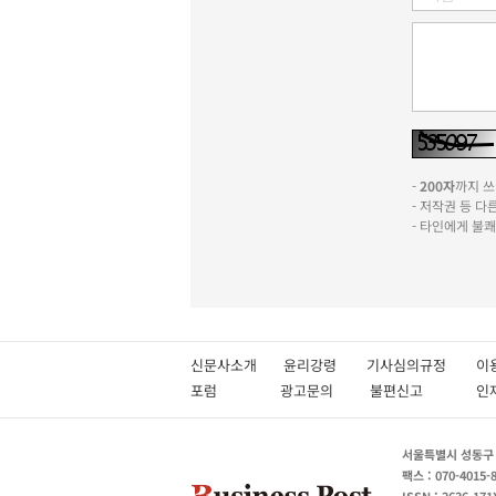
-
200자
까지 쓰실
- 저작권 등 
- 타인에게 불
신문사소개
윤리강령
기사심의규정
이
포럼
광고문의
불편신고
서울특별시 성동구 성
팩스 : 070-4015-
ISSN : 2636-171