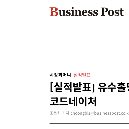
시장과머니
실적발표
[실적발표] 유수홀딩
코드네이처
조충희 기자 choongbiz@businesspost.co.k