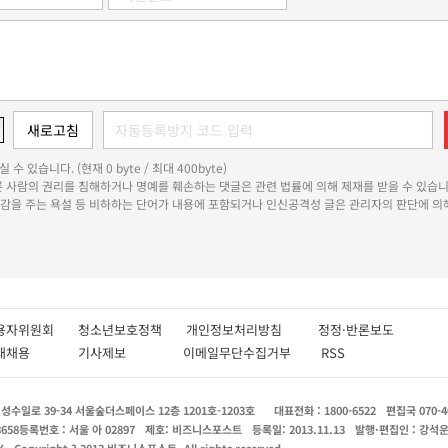
 수 있습니다. (현재 0 byte / 최대 400byte)
다른 사람의 권리를 침해하거나 명예를 훼손하는 댓글은 관련 법률에 의해 제재를 받을 수 있습니
쾌감을 주는 욕설 등 비하하는 단어가 내용에 포함되거나 인신공격성 글은 관리자의 판단에 의해
용자위원회
청소년보호정책
개인정보처리방침
정정·반론보도
인재채용
기사제보
이메일무단수집거부
RSS
수일로 39-34 서울숲더스페이스 12층 1201호-1203호
대표전화 : 1800-6522
편집국 070-4
8658
등록번호 : 서울 아 02897
제호: 비즈니스포스트
등록일: 2013.11.13
발행·편집인 : 강석
X
Copyright ? 2013 비즈니스포스트. All rights reserved.