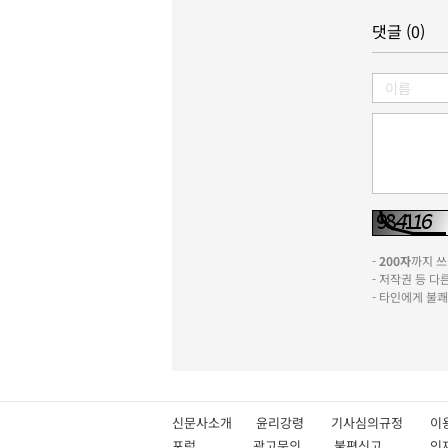
댓글 (0)
-
200자
까지 쓰실
- 저작권 등 
- 타인에게 불
신문사소개
윤리강령
기사심의규정
이
포럼
광고문의
불편신고