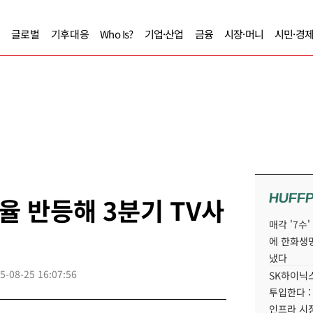
글로벌
기후대응
Who Is?
기업·산업
금융
시장·머니
시민·경
HUFF
율 반등해 3분기 TV사
매각 '7수
에 한화생
냈다
5-08-25 16:07:56
SK하이닉스
투입한다 :
인프라 시