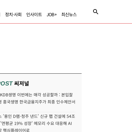
제
정치·사회
인사이트
JOB+
최신뉴스
씨저널
POST
' KDB생명 이번에는 매각 성공할까 : 본입찰
명 흥국생명 한국금융지주가 최종 인수제안서
 '용인 D램-청주 낸드' 신규 팹 건설에 54조
 '연평균 19% 성장' 메모리 수요 대응해 AI
장 핵심플레이어로