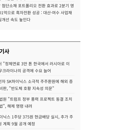
 첨단소재 포트폴리오 전환 효과로 2분기 영
01억으로 흑자전환 성공 : 대산·여수 사업재
질개선 속도 높인다
 기사
 "정제연료 3만 톤 한국에서 러시아로 이
 우크라이나의 공격에 수요 늘어
자 SK하이닉스 소극적 주주환원에 해외 증
비판, "반도체 호황 지속성 의문"
법원 "트럼프 정부 풍력 프로젝트 동결 조치
법", 해제 명령 내려
이닉스 1주당 375원 현금배당 실시, 추가 주
 계획 9월 공개 예정