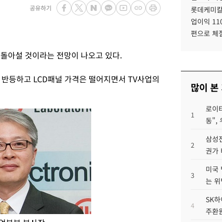
공유하기
롯데케미칼
업이익 11
편으로 체
 돌아설 것이라는 전망이 나오고 있다.
 반등하고 LCD패널 가격은 떨어지면서 TV사업의
많이 본
로이터
1
동",
삼성전
2
권가 
미국 
3
는 위
SK하
4
주환원