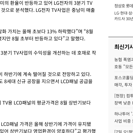
의 환율이 반등하고 있어 LG전자의 3분기 TV
정상호 롯데
것으로 분석했다. LG전자 TV사업은 중남미 매출
LG·현대·삼
장
카드사 30년
에 '초집중' 
화 가치는 올해 초보다 13% 하락했다”며 “8월
졌지만 8월 초부터 반등하고 있다”고 말했다.
최신기
 3분기 TV사업의 수익성을 개선하는 데 호재로 작
농협 폭염과
호동 "모든
이 하반기에 계속 떨어질 것으로 전망하고 있다.
포스코홀딩
 8세대 신규 공장을 지으면서 LCD패널 공급을
매각, 투자
[현장] 컴
 TV용 LCD패널의 평균가격은 8월 상반기보다
장벽 낮춘 
하나투어 '
사업 비중 
치 LCD패널 가격은 올해 상반기에 가격이 유지됐
고 있어 상반기보다 영업환경이 양호하다”고 평가했
[7일 오!