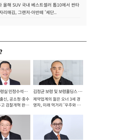
 올해 SUV 국내 베스트셀러 톱10에서 싼타
자리매김, 그랜저·아반떼 '세단..
?
통령실 민정수석비
김정균 보령 및 보령홀딩스 대
 출신, 공소청·중수
제약업계의 젊은 오너 3세 경
표이사 사장
두고 검찰개혁 완수
영자, 미래 먹거리 '우주와 헬
년]
스케어' 공들여 [2026년]