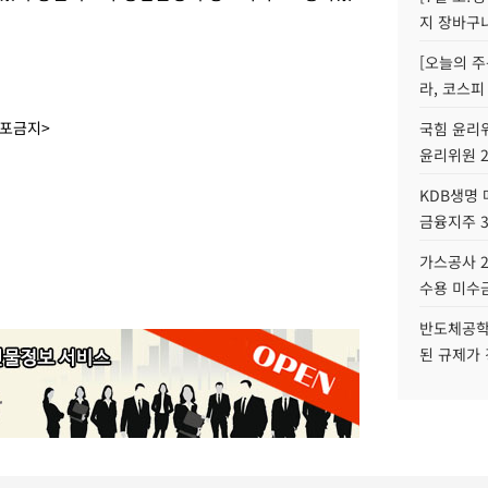
지 장바구
[오늘의 주
라, 코스피
배포금지>
국힘 윤리위
윤리위원 
KDB생명
금융지주 
가스공사 2
수용 미수금
반도체공학
된 규제가 