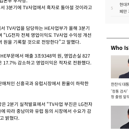
업본부 부사장.
현대차
에서 3분기에 TV사업에서 흑자로 돌아설 것이라고
5
페만 
서 TV사업을 담당하는 HE사업부가 올해 3분기
며 “LG전자 전체 영업이익도 TV사업 수익성 개선
1억 원을 기록할 것으로 전망한다”고 말했다.
Who Is
HE부문에서 매출 3조9348억 원, 영업손실 827
은 17.7% 감소하고 영업이익은 적자로 전환했다.
 판매처인 신흥국과 유럽시장에서 환율이 하락한
한찬식 대
'정통 검사'
서관
청 출범 앞
맡아 [2026
장은 2분기 실적발표에서 “TV사업 부진은 LG전자
화에 따라 중남미와 유럽 등의 시장에서 수요가 감
고 밝혔다.