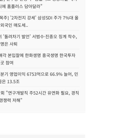
니에 홈플러스 담아달라"
목주] '2차전지 강세' 삼성SDI 주가 7%대 올
 외국인 매도세..
 '돌려차기 발언' 서범수·진종오 징계 착수,
2명은 사퇴
 매각 본입찰에 한화생명 흥국생명 한국투자
3곳 참여
분기 영업이익 6753억으로 66.9% 늘어, 민
은 13.5조
회 "연구개발직 주52시간 유연화 필요, 경직
경쟁력 저해"