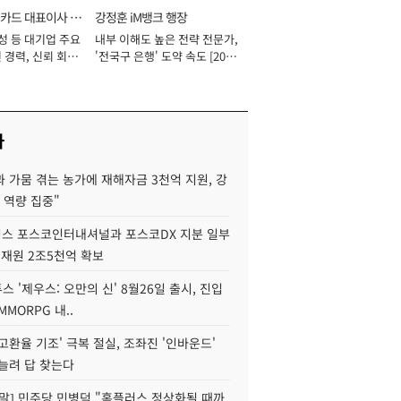
카드 대표이사 사
강정훈 iM뱅크 행장
성 등 대기업 주요
내부 이해도 높은 전략 전문가,
 경력, 신뢰 회복
'전국구 은행' 도약 속도 [2026
[2026년]
년]
사
 가뭄 겪는 농가에 재해자금 3천억 지원, 강
 역량 집중"
스 포스코인터내셔널과 포스코DX 지분 일부
 재원 2조5천억 확보
투스 '제우스: 오만의 신' 8월26일 출시, 진입
MMORPG 내..
고환율 기조' 극복 절실, 조좌진 '인바운드'
늘려 답 찾는다
정말] 민주당 민병덕 "홈플러스 정상화될 때까