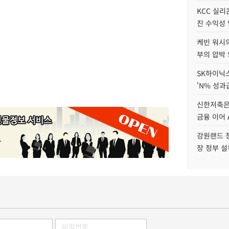
KCC 실리
진 수익성 
케빈 워시의
부의 압박
SK하이닉스
'N% 성과
신한저축은
금융 이어 
강원랜드 정
장 정부 