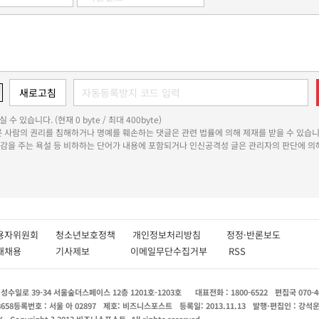
 수 있습니다. (현재 0 byte / 최대 400byte)
다른 사람의 권리를 침해하거나 명예를 훼손하는 댓글은 관련 법률에 의해 제재를 받을 수 있습니
쾌감을 주는 욕설 등 비하하는 단어가 내용에 포함되거나 인신공격성 글은 관리자의 판단에 의해
용자위원회
청소년보호정책
개인정보처리방침
정정·반론보도
인재채용
기사제보
이메일무단수집거부
RSS
수일로 39-34 서울숲더스페이스 12층 1201호-1203호
대표전화 : 1800-6522
편집국 070-4
8658
등록번호 : 서울 아 02897
제호: 비즈니스포스트
등록일: 2013.11.13
발행·편집인 : 강석
X
Copyright ? 2013 비즈니스포스트. All rights reserved.