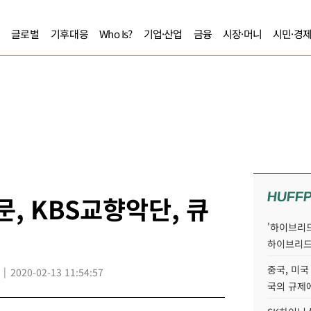
글로벌
기후대응
Who Is?
기업·산업
금융
시장·머니
시민·경
HUFF
, KBS교향악단, 큐
'하이브리드
하이브리드
중국, 미국
2020-02-13 11:54:57
국의 규제에