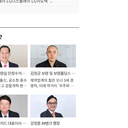
이 LG디스플레이 LG이노텍 '..
?
통령실 민정수석비
김정균 보령 및 보령홀딩스 대
 출신, 공소청·중수
제약업계의 젊은 오너 3세 경
표이사 사장
두고 검찰개혁 완수
영자, 미래 먹거리 '우주와 헬
년]
스케어' 공들여 [2026년]
카드 대표이사 사
강정훈 iM뱅크 행장