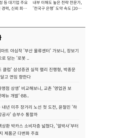
성 등 대기업 주요
내부 이해도 높은 전략 전문가,
 경력, 신뢰 회복
'전국구 은행' 도약 속도 [2026
[2026년]
년]
사
데마트 야심작 '부산 물류센터' 가보니, 장보기
로 담는 '로봇 ..
조 클럽' 삼성증권 실적 랠리 진행형, 박종문
 달고 연임 향한다
가맹점 상생' 비교해보니, 교촌 '영업권 보
신메뉴 개발'·BB..
내년 미주 장거리 노선 첫 도전, 윤철민 '하
항공사' 승부수 통할까
백상환 박카스 소비자층 넓혔다, '얼박사'부터
지 제품군 다변화 주효