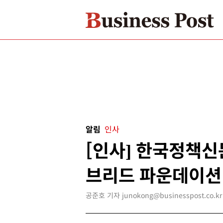
알림
인사
[인사] 한국정책신문
브리드 파운데이션
공준호 기자 junokong@businesspost.co.kr