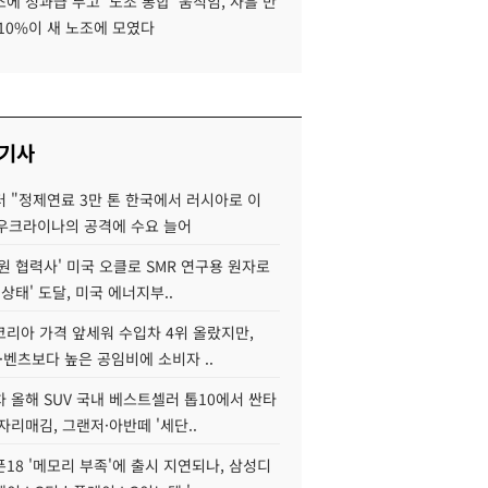
에 성과급 두고 '노조 통합' 움직임, 사흘 만
10%이 새 노조에 모였다
 기사
 "정제연료 3만 톤 한국에서 러시아로 이
 우크라이나의 공격에 수요 늘어
원 협력사' 미국 오클로 SMR 연구용 원자로
 상태' 도달, 미국 에너지부..
코리아 가격 앞세워 수입차 4위 올랐지만,
·벤츠보다 높은 공임비에 소비자 ..
 올해 SUV 국내 베스트셀러 톱10에서 싼타
자리매김, 그랜저·아반떼 '세단..
18 '메모리 부족'에 출시 지연되나, 삼성디