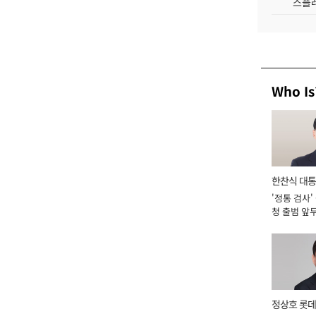
스플레
Who Is
한찬식 대
'정통 검사'
서관
청 출범 앞
맡아 [2026
정상호 롯데