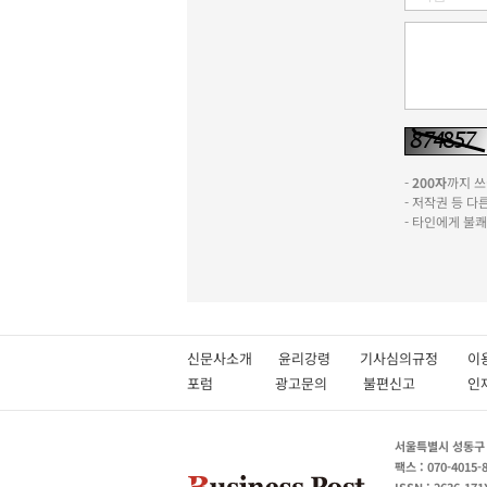
-
200자
까지 쓰실
- 저작권 등 
- 타인에게 불
신문사소개
윤리강령
기사심의규정
이
포럼
광고문의
불편신고
서울특별시 성동구 성
팩스 : 070-4015-
ISSN : 2636-171