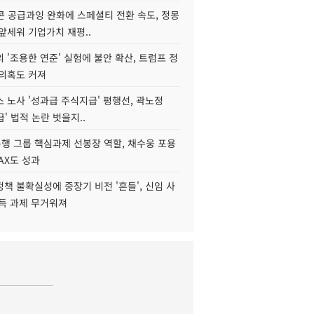
콘 공급과잉 완화에 스페셜티 전환 속도, 정몽
앞세워 기업가치 재평..
 '조용한 연준' 실험에 불안 확산, 트럼프 정
 의혹도 커져
 노사 '성과급 주식지급' 평행선, 곽노정
급' 법적 논란 벗을지..
행 그룹 핵심과제 선봉장 역할, 채수웅 포용
AX도 성과
책 불확실성에 중장기 비전 '흔들', 신임 사
설득 과제 무거워져