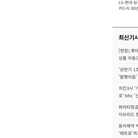
LG·현대·삼
장
카드사 30년
에 '초집중' 
최신기
[현장] 롯
상품 자동으
'상반기 1
'발행어음'
치킨3사 '
호'·bhc '
파라타항공 
이브리드 
동아제약 
'레트로'까