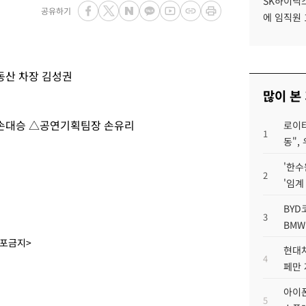
SK하이닉스
공유하기
에 임직원 
동산 차장 김성권
많이 본
손대승 △공연기획팀장 손유리
로이터
1
동",
'한수
2
'임계
BYD
3
BMW
배포금지>
현대차
4
페만 
아이폰
5