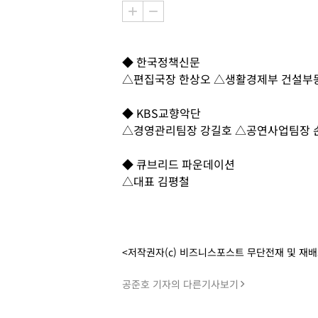
◆ 한국정책신문
△편집국장 한상오 △생활경제부 건설부
◆ KBS교향악단
△경영관리팀장 강길호 △공연사업팀장 
◆ 큐브리드 파운데이션
△대표 김평철
<저작권자(c) 비즈니스포스트 무단전재 및 재
공준호 기자의 다른기사보기