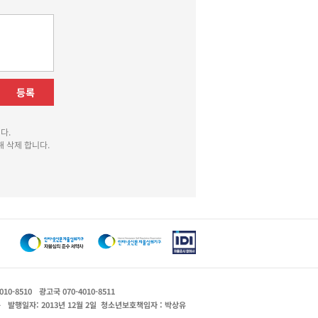
등록
다.
 삭제 합니다.
010-8510
광고국 070-4010-8511
운
발행일자: 2013년 12월 2일
청소년보호책임자 : 박상유