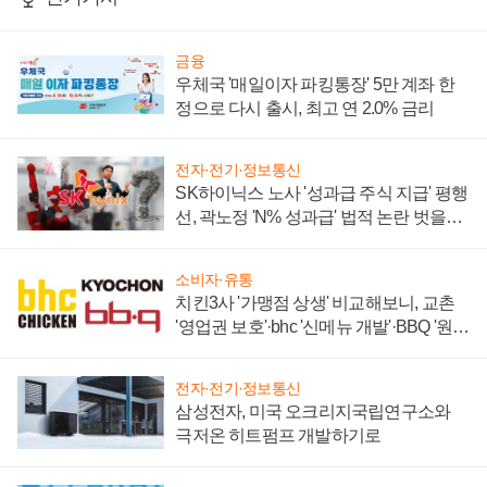
금융
우체국 '매일이자 파킹통장' 5만 계좌 한
정으로 다시 출시, 최고 연 2.0% 금리
전자·전기·정보통신
SK하이닉스 노사 '성과급 주식 지급' 평행
선, 곽노정 'N% 성과급' 법적 논란 벗을지
주목
소비자·유통
치킨3사 '가맹점 상생' 비교해보니, 교촌
'영업권 보호'·bhc '신메뉴 개발'·BBQ '원가
부담'
전자·전기·정보통신
삼성전자, 미국 오크리지국립연구소와
극저온 히트펌프 개발하기로