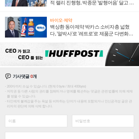
적 랠리 진행형, 박종문 '발행어음' 달고 연
임 향하나
바이오·제약
백상환 동아제약 박카스 소비자층 넓혔
다, '얼박사'로 '레트로'로 제품군 다변화
주효
기사댓글
0
개
200자까지 쓰실 수 있습니다. (현재 0 byte / 최대 400byte)
저작권 등 다른 사람의 권리를 침해하거나 명예를 훼손하는 댓글은 관련 법률에 의해 제재
를 받을 수 있습니다.
타인에게 불쾌감을 주는 욕설 등 비하하는 단어가 내용에 포함되거나 인신공격성 글은 관
리자의 판단에 의해 삭제 합니다.