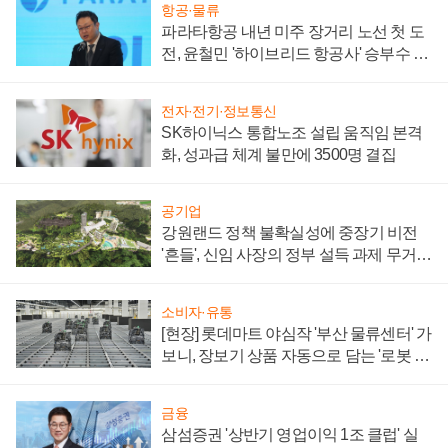
항공·물류
파라타항공 내년 미주 장거리 노선 첫 도
전, 윤철민 '하이브리드 항공사' 승부수 통
할까
전자·전기·정보통신
SK하이닉스 통합노조 설립 움직임 본격
화, 성과급 체계 불만에 3500명 결집
공기업
강원랜드 정책 불확실성에 중장기 비전
'흔들', 신임 사장의 정부 설득 과제 무거워
져
소비자·유통
[현장] 롯데마트 야심작 '부산 물류센터' 가
보니, 장보기 상품 자동으로 담는 '로봇 40
0대' 장관
금융
삼섬증권 '상반기 영업이익 1조 클럽' 실