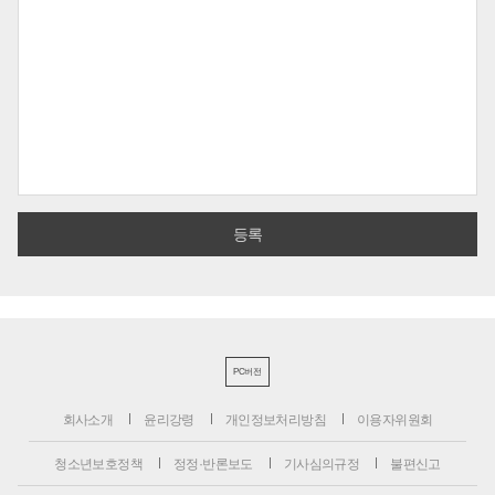
PC버전
회사소개
윤리강령
개인정보처리방침
이용자위원회
청소년보호정책
정정·반론보도
기사심의규정
불편신고