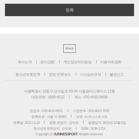
PC버전
회사소개
윤리강령
개인정보처리방침
이용자위원회
청소년보호정책
정정·반론보도
기사심의규정
불편신고
서울특별시 성동구 성수일로 39-34 서울숲더스페이스 12층
대표전화 : 1800-6522
팩스 : 070-4015-8658
편집국 : 070-4010-8512
사업본부 : 070-4010-7078
등록번호 : 서울 아 02897
제호 : 비즈니스포스트
등록일: 2013.11.13
발행·편집인 : 강석운
발행일자: 2013년 12월 2일
청소년보호책임자 : 강석운
ISSN : 2636-171X
Copyright ⓒ
B
USINESSPOST
. All rights reserved.