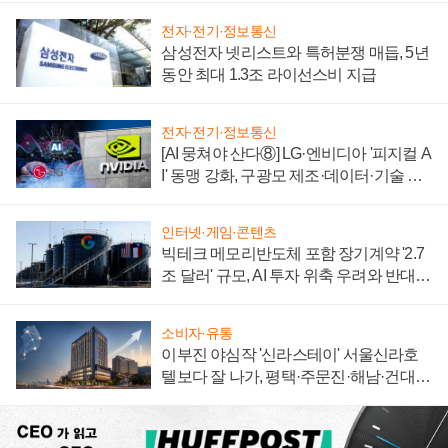
전자·전기·정보통신
삼성전자 넷리스트와 특허분쟁 매듭, 5년
동안 최대 1.3조 라이선스비 지급
전자·전기·정보통신
[AI 뭉쳐야 산다⑧] LG·엔비디아 '피지컬 A
I' 동맹 강화, 구광모 제조·데이터·기술 결
집해 종합 로보틱스 기업으로
인터넷·게임·콘텐츠
빅테크 메모리반도체 포함 장기계약 '2.7
조 달러' 규모, AI 투자 위축 우려와 반대
신호
소비자·유통
이부진 야심작 '신라스테이' 서울신라호
텔보다 잘 나가, 평택·주문진·해남·건대로
성장판 더 넓힌다