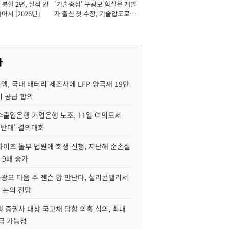
분할 2년, 실적 안
'기술중심' 구광모 힘실은 개발
이사 사장
어서 [2026년]
자 출신 첫 수장, 기술압도로
경쟁력 확보 사활 [2026년]
사
, 국내 배터리 제조사에 LFP 양극재 19만
기 공급 합의
수출입은행 기업은행 노조, 11일 여의도서
 반대' 결의대회
차이즈 놀부 법원에 회생 신청, 지난해 순손실
 9배 증가
구광모 다음 주 젠슨 황 만난다, 실리콘밸리서
' 논의 전망
 증권사 대상 국고채 담합 의혹 심의, 최대
금 가능성