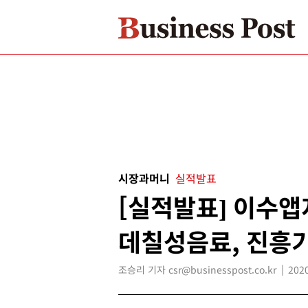
시장과머니
실적발표
[실적발표] 이수앱
데칠성음료, 진흥
조승리 기자 csr@businesspost.co.kr
2020