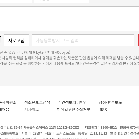
 수 있습니다. (현재 0 byte / 최대 400byte)
다른 사람의 권리를 침해하거나 명예를 훼손하는 댓글은 관련 법률에 의해 제재를 받을 수 있습니
쾌감을 주는 욕설 등 비하하는 단어가 내용에 포함되거나 인신공격성 글은 관리자의 판단에 의해
용자위원회
청소년보호정책
개인정보처리방침
정정·반론보도
인재채용
기사제보
이메일무단수집거부
RSS
수일로 39-34 서울숲더스페이스 12층 1201호-1203호
대표전화 : 1800-6522
편집국 070-4
8658
등록번호 : 서울 아 02897
제호: 비즈니스포스트
등록일: 2013.11.13
발행·편집인 : 강석
X
Copyright ? 2013 비즈니스포스트. All rights reserved.