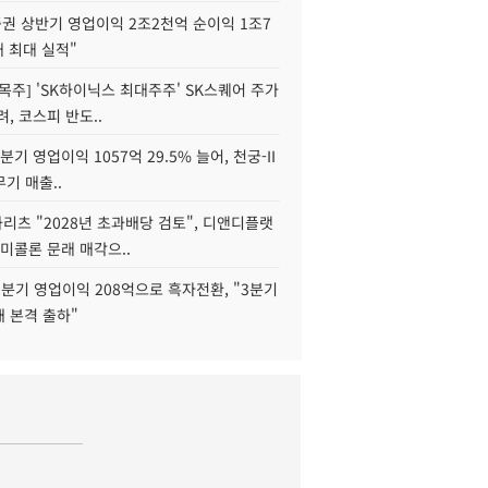
권 상반기 영업이익 2조2천억 순이익 1조7
대 최대 실적"
목주] 'SK하이닉스 최대주주' SK스퀘어 주가
려, 코스피 반도..
2분기 영업이익 1057억 29.5% 늘어, 천궁-II
기 매출..
화리츠 "2028년 초과배당 검토", 디앤디플랫
미콜론 문래 매각으..
분기 영업이익 208억으로 흑자전환, "3분기
재 본격 출하"