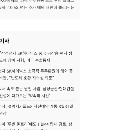
SK하이닉스 '파격 주주환원'으로 투심 달래고
까, 100조 넘는 추가 배당 재원에 쏠리는 눈
 기사
"삼성전자 SK하이닉스 중국 공장용 현지 생
도체 장비 시험, 미국 수출통제 ..
자 SK하이닉스 소극적 주주환원에 해외 증
비판, "반도체 호황 지속성 의문"
서 속도 붙는 원전 사업, 삼성물산·현대건설
건설에 다가오는 '약속의 시간'
자, 갤럭시Z 폴드8 사전예약 개통 8월31일
 연장
아 '루빈 울트라'에도 HBM4 탑재 검토, 삼