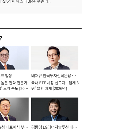
·SK하이닉스 HBM4 수율에..
?
뱅크 행장
배재규 한국투자신탁운용 대
 높은 전략 전문가,
국내 ETF 시장 선구자, '업계 3
표이사 사장
' 도약 속도 [2026
위' 탈환 과제 [2026년]
효성 대표이사 부회
김동명 LG에너지솔루션 대표