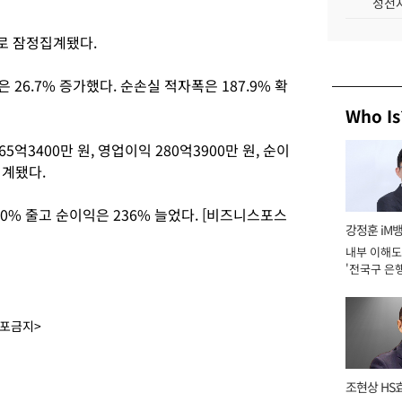
성전자
으로 잠정집계됐다.
은 26.7% 증가했다. 순손실 적자폭은 187.9% 확
Who Is
억3400만 원, 영업이익 280억3900만 원, 순이
집계됐다.
20% 줄고 순이익은 236% 늘었다. [비즈니스포스
강정훈 iM
내부 이해도
'전국구 은행
년]
배포금지>
조현상 HS