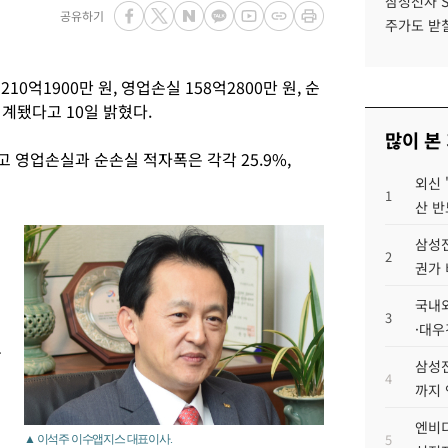
삼성전자 
공유하기
주가도 받칠
0억1900만 원, 영업손실 158억2800만 원, 순
집계됐다고 10일 밝혔다.
많이 본
했고 영업손실과 순손실 적자폭은 각각 25.9%,
외신 
1
산 반
삼성전
2
권가 
국내외
3
·대우
손
삼성전
4
까지
엔비디
5
▲ 이석주 이수앱지스 대표이사.