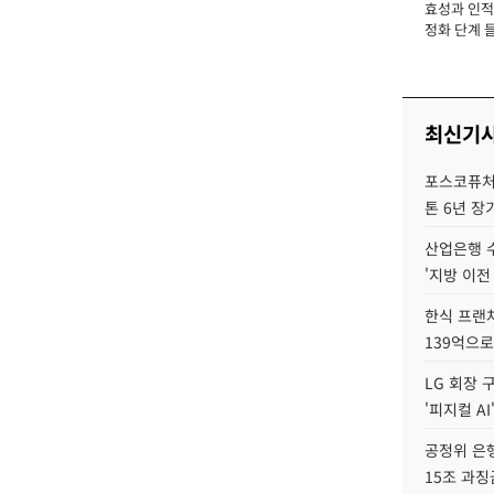
효성과 인적 
장
정화 단계 들
최신기
포스코퓨처엠
톤 6년 장
산업은행 
'지방 이전
한식 프랜
139억으로
LG 회장 
'피지컬 AI
공정위 은행
15조 과징