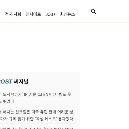
제
정치·사회
인사이트
JOB+
최신뉴스
씨저널
POST
 도시락까지' IP 키운 CJ ENM : 티빙도 웃
도 뛰었다
호 해치는 선크림은 미국·유럽 판매 어려운 상
콜마가 규제 뚫기 위한 '독성 테스트' 통과했다