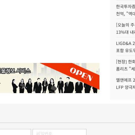
한국투자증
천억, "역
[오늘의 주
13%대 내
LIGD&A 
포함 유도무
[현장] 한
폼리츠 "세
엘앤에프 2
LFP 양극