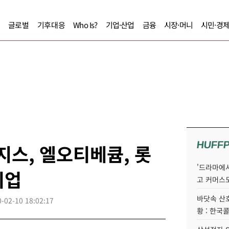
글로벌
기후대응
Who Is?
기업·산업
금융
시장·머니
시민·경
HUFF
지스, 엘오티베큠, 롯
'드라마에서
기업
고 커머스
바닷속 산
-02-10 18:02:17
황 : 한국