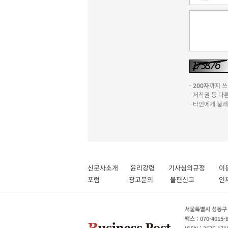
-
200자
까지 쓰실
- 저작권 등 
- 타인에게 불
신문사소개
윤리강령
기사심의규정
이
포럼
광고문의
불편신고
서울특별시 성동구 성
팩스 : 070-4015-
ISSN : 2636-171