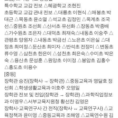
특수학교 교감 전보 △혜광학교 조현진
초등학교 교감 관내 전보 △대룡초 이현식 △매봉초 박
대근 △목동초 윤소열 △석교초 김정민 △옥계초 조국
선△중원초 조선희 △산서초 유선화 △장동초 박종배
△가수원초 조은자 △대덕초 최재숙△내동초 이숭주 △
관평초 양원자 △내동초 박금선 △노은초 이은실 △대
정초 최여정△둔산초 최미자 △반석초 전정미 △변동초
류수영 △삼천초 한은이 △성천초 최은숙△수미초 박은
숙 △용산초 문성훈 △원앙초 이미정 △봉암초 김홍수
△흥도초 이용수
[중등]
장학관 승진(장학사 → 장학관) △중등교육과 명달호 정
선희 △학생생활교육과 이호주 오영일
장학관 전보 및 전입(장학관 → 장학관) △과학직업정보
과 이명우△서부교육지원청 황선찬 김영은
장학사·교육연구사 간 전직(장학사 ↔ 교육연구사) △교
육정책과 윤미영 △중등교육과 조해영 △교육연수원 김