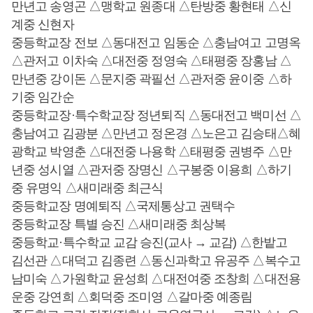
만년고 송영곤 △맹학교 원종대 △탄방중 황현태 △신
계중 신현자
중등학교장 전보 △동대전고 임동순 △충남여고 고명옥
△관저고 이차숙 △대전중 정영숙 △태평중 장홍남 △
만년중 강이돈 △문지중 곽필선 △관저중 윤이중 △하
기중 임간순
중등학교장·특수학교장 정년퇴직 △동대전고 백미선 △
충남여고 김광분 △만년고 정온경 △노은고 김승태△혜
광학교 박영춘 △대전중 나용학 △태평중 권병주 △만
년중 성시열 △관저중 장명신 △구봉중 이용희 △하기
중 유명익 △새미래중 최근식
중등학교장 명예퇴직 △국제통상고 권택수
중등학교장 특별 승진 △새미래중 최상복
중등학교·특수학교 교감 승진(교사 → 교감) △한밭고
김선관 △대덕고 김종련 △동신과학고 유공주 △복수고
남미숙 △가원학교 윤성희 △대전여중 조창희 △대전용
운중 강연희 △회덕중 조미영 △갈마중 예종림