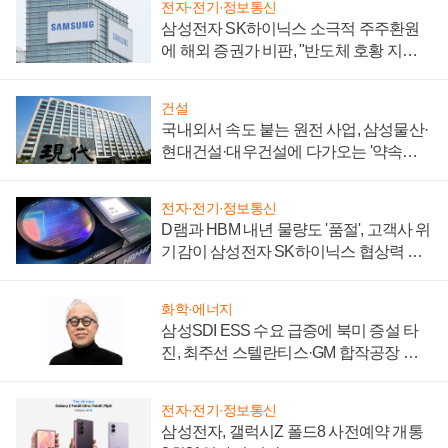
전자·전기·정보통신
삼성전자 SK하이닉스 소극적 주주환원
에 해외 증권가 비판, "반도체 호황 지속
성 의문"
건설
국내외서 속도 붙는 원전 사업, 삼성물산·
현대건설·대우건설에 다가오는 '약속의
시간'
전자·전기·정보통신
D램과 HBM 내년 물량도 '품절', 고객사 위
기감이 삼성전자 SK하이닉스 협상력 더
키워
화학·에너지
삼성SDI ESS 수요 급증에 북미 증설 타
진, 최주선 스텔란티스·GM 합작공장 건
설 재추진하나
전자·전기·정보통신
삼성전자, 갤럭시Z 폴드8 사전예약 개통