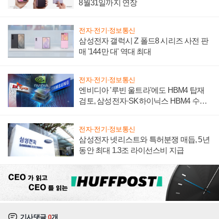
8월31일까지 연장
전자·전기·정보통신
삼성전자 갤럭시 Z 폴드8 시리즈 사전 판
매 '144만 대' 역대 최대
전자·전기·정보통신
엔비디아 '루빈 울트라'에도 HBM4 탑재
검토, 삼성전자·SK하이닉스 HBM4 수율
에 주도권 갈린다
전자·전기·정보통신
삼성전자 넷리스트와 특허분쟁 매듭, 5년
동안 최대 1.3조 라이선스비 지급
기사댓글
0
개