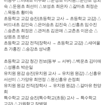
이승주 △비래초 이주화 △문정초 이지원△둔산초 정외
숙 △둔원초 최선미 △보성초 최은자 △갈마초 최정순
△목동초 황미숙
초등학교 교감 승진(초등학교 교사 → 초등학교 교감) △
버드내초 김인숙 △은어송초 김진숙 △신흥초 임수진
△송촌초 최정은 △관저초 김은애 △교촌초 이은순 △
상원초 조병선
초등학교 교감 전직(장학사 → 초등학교 교감) △새여울
초 가홍진 △송강초 성낙훈
초등학교 교감 청간 전보(동부 ↔ 서부) △백운초 김미애
△성룡초 박순일
유치원 원감 승진(유치원 교사 → 유치원 원감) △신흥유
서선미 △가양유 최연정 △원신흥유 손정희
유치원 원감 전직(장학사 → 유치원 원감) △갈마유 한양
희
특수학교 교감 승진(특수학교(초등) 교사 → 특수학교
교감) △가원학교 장병열