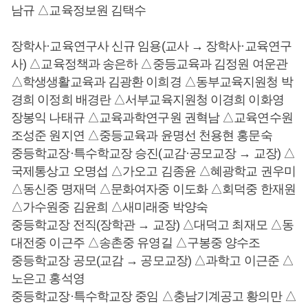
남규 △교육정보원 김택수
장학사·교육연구사 신규 임용(교사 → 장학사·교육연구
사) △교육정책과 송은하 △중등교육과 김정원 여운관
△학생생활교육과 김광환 이희경 △동부교육지원청 박
경희 이정희 배경란 △서부교육지원청 이경희 이화영
장봉익 나태규 △교육과학연구원 권혁남 △교육연수원
조성준 원지연 △중등교육과 윤명선 천용현 홍문숙
중등학교장·특수학교장 승진(교감·공모교장 → 교장) △
국제통상고 오명섭 △가오고 김종윤 △혜광학교 권우미
△동신중 명재덕 △문화여자중 이도화 △회덕중 한재원
△가수원중 김윤희 △새미래중 박양숙
중등학교장 전직(장학관 → 교장) △대덕고 최재모 △동
대전중 이근주 △송촌중 유영길 △구봉중 양수조
중등학교장 공모(교감 → 공모교장) △과학고 이근준 △
노은고 홍석영
중등학교장·특수학교장 중임 △충남기계공고 황의만 △