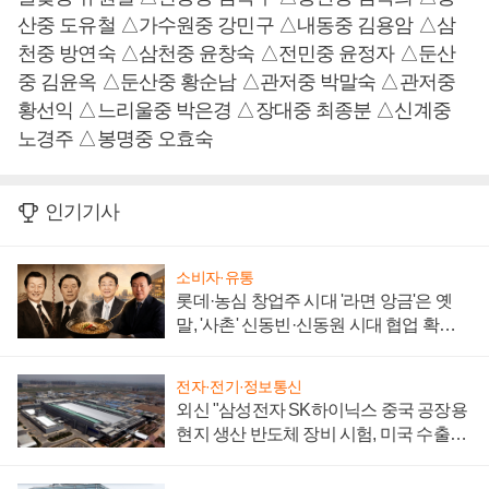
산중 도유철 △가수원중 강민구 △내동중 김용암 △삼
천중 방연숙 △삼천중 윤창숙 △전민중 윤정자 △둔산
중 김윤옥 △둔산중 황순남 △관저중 박말숙 △관저중
황선익 △느리울중 박은경 △장대중 최종분 △신계중
노경주 △봉명중 오효숙
인기기사
소비자·유통
롯데·농심 창업주 시대 '라면 앙금'은 옛
말, '사촌' 신동빈·신동원 시대 협업 확대
일로
전자·전기·정보통신
외신 "삼성전자 SK하이닉스 중국 공장용
현지 생산 반도체 장비 시험, 미국 수출통
제 대비"