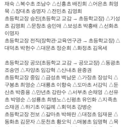
재숙 △복수초 조남수 △신흥초 배진희 △어은초 최영
묵 △장대초 송명자 △전민초 김영희
초등학교장 승진(초등학교 교감 → 초등학교장) △기성
초 김명희 △문창초 송민애 △보성초 박흥배 △선화초
이명자
초등학교장 전직(장학관·교육연구관 → 초등학교장) △
대덕초 박헌수 △대문초 정순희 △화정초 김옥세
초등학교장 공모(초등학교 교감 → 공모교장) △동광초
조송연 △자양초 임강혁 △산내초 윤종권
초등학교장 중임 △금성초 백남운 △가장초 장성익 △
구봉초 최영순 △대룡초 이향숙 △도마초 서강익 △둔
산초 박종용 △만년초 강란수 △서부초 손채영 △선유
초 박명순 △성룡초 최병노△신평초 유인화 △지족초
소재권 △하기초 이길례 △회덕초 강병순
초등학교장 전보 △갈마초 박해란 △대정초 임재윤 △
동화초 김문자 △둔천초 황오익 △매봉초 임명혁 △목