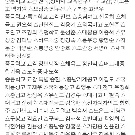
중등학교 교감 전직(장학사·교육연구사 → 교감) △노은
고 백지원 △오정중 최우선 △구봉중 고영우
중등학교·특수학교 교감 전보 △충남여고 신옥화 △체
육고 권오석 △신탄진고 김용기 △외국어고 노현주 △
도안고 조경희 △맹학교 문성준 △매봉중 이종석 △유
성중 김덕남 △버드내중 정경숙 △봉우중 황명순 △자
운중 박영란 △봉명중 안중호 △도안중 서명이 △새미
래중 강선화
중등학교 교감 정년퇴직 △체육고 정진식 △버드내중
한기옥 △도안중 태도석
중등학교 교감 특별 승진 △충남기계공고 이길모 △국
제통상고 고재우 △국제통상고 최영분 △대전고 유정희
△충남고 장성옥 △유성고 김경수 △대덕고 나현숙 △
대덕고 정혜숙 △대전공고 김옥배 △전자디자인고 함현
주 △만년고 이수미 △둔원고 백승서 △노은고 이명련
△구봉고 김요선 △구봉고 김재석 △반석고 황영희 △
대전여중 김용성 △충남중 양홍온 △가양중 신윤영 △
글꽃중 류원길 △변동중 김옥주 △봉산중 김옥희 △봉