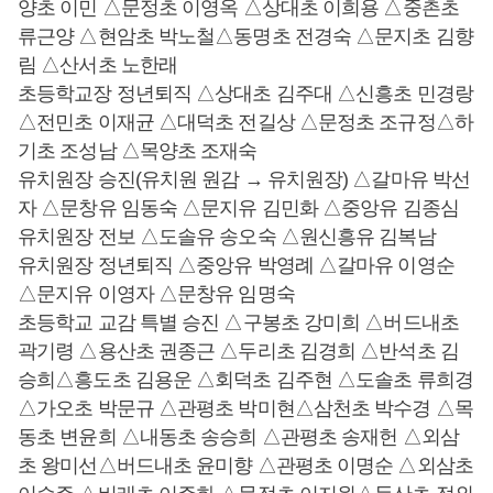
양초 이민 △문정초 이영옥 △상대초 이희용 △중촌초
류근양 △현암초 박노철△동명초 전경숙 △문지초 김향
림 △산서초 노한래
초등학교장 정년퇴직 △상대초 김주대 △신흥초 민경랑
△전민초 이재균 △대덕초 전길상 △문정초 조규정△하
기초 조성남 △목양초 조재숙
유치원장 승진(유치원 원감 → 유치원장) △갈마유 박선
자 △문창유 임동숙 △문지유 김민화 △중앙유 김종심
유치원장 전보 △도솔유 송오숙 △원신흥유 김복남
유치원장 정년퇴직 △중앙유 박영례 △갈마유 이영순
△문지유 이영자 △문창유 임명숙
초등학교 교감 특별 승진 △구봉초 강미희 △버드내초
곽기령 △용산초 권종근 △두리초 김경희 △반석초 김
승희△흥도초 김용운 △회덕초 김주현 △도솔초 류희경
△가오초 박문규 △관평초 박미현△삼천초 박수경 △목
동초 변윤희 △내동초 송승희 △관평초 송재헌 △외삼
초 왕미선△버드내초 윤미향 △관평초 이명순 △외삼초