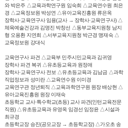
와 박은주 △교육과학연구원 임숙희 △교육연수원 최은
경 △교육정보원 박성연 △유아교육진흥원 류은옥
장학사·교육연구사 임용(교사 → 장학사·교육연구사) △
체육예술건강과 김명진 박창선 △동부교육지원청 남지
형 오용환 지연희 △서부교육지원청 박근경 맹재숙 △
교육정보원 강대식
교육연구사 파견 △교육부 민주시민교육과 김귀영
장학사 파견 복귀 △유초등교육과 원정애
장학사·교육연구사 전보 △유초등교육과 김남금 △과학
직업정보과 성미란 △교육연수원 이미경
교육연구관 정년퇴직 △교육과학연구원 원장 배상현 △
유아교육진흥원 원장 이재숙
초등학교 교사·특수학교(초등) 교사 파견(인턴교육전문
직원) △유초등교육과 유영옥 임경선 임정윤 △시설과
최규경
초등학교장 승진(공모교장 → 초등학교장) △가오초 송