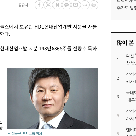
삼성전자 
공유하기
주가도 받칠
트롤스에서 보유한 HDC현대산업개발 지분을 사들
한다.
많이 본
현대산업개발 지분 148만6868주를 전량 취득하
외신 
1
산 반
매
삼성전
2
권가 
국내외
3
·대우
삼성전
4
까지
닌
할
엔비디
5
▲ 정몽규 HDC그룹 회장.