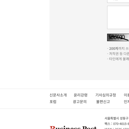
-
200자
까지 쓰실
- 저작권 등 
- 타인에게 불
신문사소개
윤리강령
기사심의규정
이
포럼
광고문의
불편신고
서울특별시 성동구 성
팩스 : 070-4015-
ISSN : 2636-171