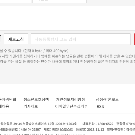
 수 있습니다. (현재 0 byte / 최대 400byte)
다른 사람의 권리를 침해하거나 명예를 훼손하는 댓글은 관련 법률에 의해 제재를 받을 수 있습니
쾌감을 주는 욕설 등 비하하는 단어가 내용에 포함되거나 인신공격성 글은 관리자의 판단에 의해
용자위원회
청소년보호정책
개인정보처리방침
정정·반론보도
인재채용
기사제보
이메일무단수집거부
RSS
수일로 39-34 서울숲더스페이스 12층 1201호-1203호
대표전화 : 1800-6522
편집국 070-4
8658
등록번호 : 서울 아 02897
제호: 비즈니스포스트
등록일: 2013.11.13
발행·편집인 : 강석
X
Copyright ? 2013 비즈니스포스트. All rights reserved.