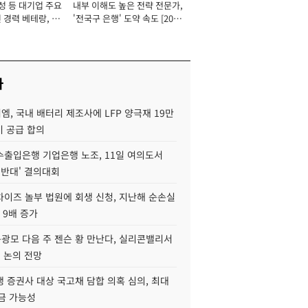
성 등 대기업 주요
내부 이해도 높은 전략 전문가,
 경력 베테랑, 신
'전국구 은행' 도약 속도 [2026
'초집중' 영업정지
년]
[2026년]
사
, 국내 배터리 제조사에 LFP 양극재 19만
기 공급 합의
수출입은행 기업은행 노조, 11일 여의도서
 반대' 결의대회
차이즈 놀부 법원에 회생 신청, 지난해 순손실
 9배 증가
구광모 다음 주 젠슨 황 만난다, 실리콘밸리서
' 논의 전망
 증권사 대상 국고채 담합 의혹 심의, 최대
금 가능성