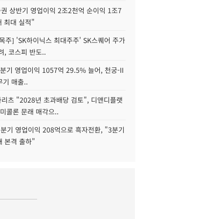
권 상반기 영업이익 2조2천억 순이익 1조7
대 최대 실적"
목주] 'SK하이닉스 최대주주' SK스퀘어 주가
려, 코스피 반도..
2분기 영업이익 1057억 29.5% 늘어, 천궁-II
기 매출..
화리츠 "2028년 초과배당 검토", 디앤디플랫
미콜론 문래 매각으..
분기 영업이익 208억으로 흑자전환, "3분기
재 본격 출하"