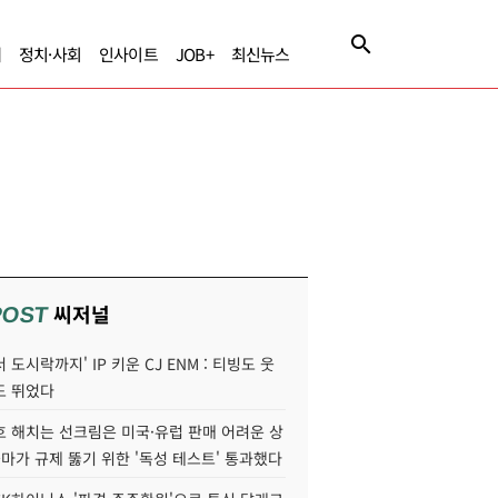
제
정치·사회
인사이트
JOB+
최신뉴스
씨저널
POST
 도시락까지' IP 키운 CJ ENM : 티빙도 웃
도 뛰었다
호 해치는 선크림은 미국·유럽 판매 어려운 상
콜마가 규제 뚫기 위한 '독성 테스트' 통과했다