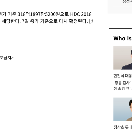
성전자
 기준 318억1897만5200원으로 HDC 2018
해당한다. 7일 종가 기준으로 다시 확정된다. [비
Who Is
배포금지>
한찬식 대
'정통 검사'
서관
청 출범 앞
맡아 [2026
정상호 롯데