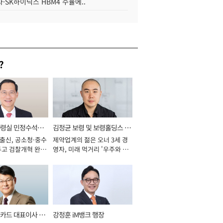
·SK하이닉스 HBM4 수율에..
?
통령실 민정수석비
김정균 보령 및 보령홀딩스 대
 출신, 공소청·중수
제약업계의 젊은 오너 3세 경
표이사 사장
두고 검찰개혁 완수
영자, 미래 먹거리 '우주와 헬
년]
스케어' 공들여 [2026년]
카드 대표이사 사
강정훈 iM뱅크 행장