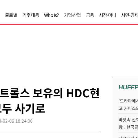
글로벌
기후대응
Who Is?
기업·산업
금융
시장·머니
시민·경
HUFF
콘트롤스 보유의 HDC현
'드라마에서
모두 사기로
고 커머스
바닷속 산
0-02-06 18:24:00
황 : 한국