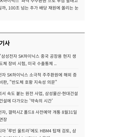
SK하이닉스 '파격 주주환원'으로 투심 달래고
까, 100조 넘는 추가 배당 재원에 쏠리는 눈
 기사
"삼성전자 SK하이닉스 중국 공장용 현지 생
도체 장비 시험, 미국 수출통제 ..
자 SK하이닉스 소극적 주주환원에 해외 증
비판, "반도체 호황 지속성 의문"
서 속도 붙는 원전 사업, 삼성물산·현대건설
건설에 다가오는 '약속의 시간'
자, 갤럭시Z 폴드8 사전예약 개통 8월31일
 연장
아 '루빈 울트라'에도 HBM4 탑재 검토, 삼