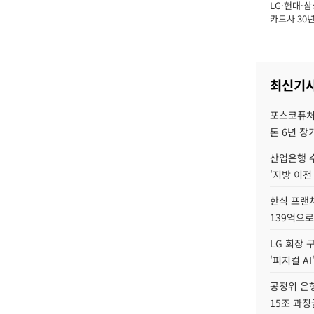
LG·현대·삼
장
카드사 30년
뢰 회복에 
제재 '부담' 
최신기
포스코퓨처엠
톤 6년 장
산업은행 
'지방 이전
한식 프랜
139억으로
LG 회장 
'피지컬 AI
공정위 은행
15조 과징