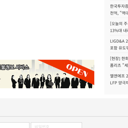
한국투자증
천억, "역
[오늘의 주
13%대 내
LIGD&A 
포함 유도무
[현장] 한
폼리츠 "세
엘앤에프 2
LFP 양극