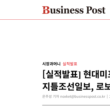
시장과머니
실적발표
[실적발표] 현대미
지틀조선일보, 로
은주성 기자 noxket@businesspost.co.kr