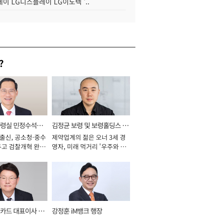
이 LG디스플레이 LG이노텍 '..
?
통령실 민정수석비
김정균 보령 및 보령홀딩스 대
 출신, 공소청·중수
제약업계의 젊은 오너 3세 경
표이사 사장
두고 검찰개혁 완수
영자, 미래 먹거리 '우주와 헬
년]
스케어' 공들여 [2026년]
카드 대표이사 사
강정훈 iM뱅크 행장