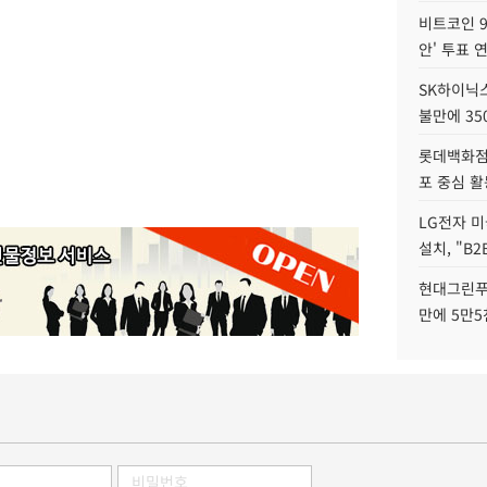
비트코인 9
안' 투표 
SK하이닉
불만에 35
롯데백화점 
포 중심 활
LG전자 미
설치, "B
현대그린푸
만에 5만5