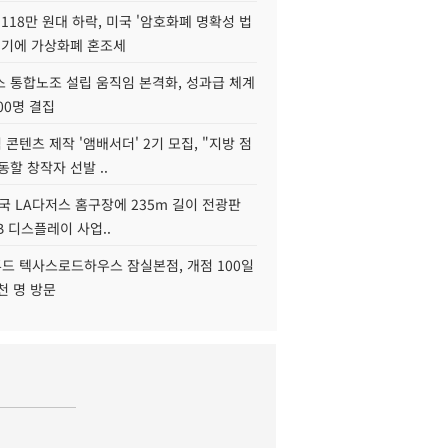
118만 원대 하락, 미국 '암호화폐 명확성 법
연기에 가상화폐 혼조세
스 통합노조 설립 움직임 본격화, 성과급 체계
00명 결집
콘텐츠 제작 '앰배서더' 2기 모집, "지방 점
동할 창작자 선발 ..
국 LA다저스 홈구장에 235m 길이 전광판
2B 디스플레이 사업..
드 텍사스로드하우스 잠실본점, 개점 100일
천 명 방문