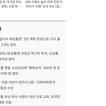
성 등 대기업 주요
내부 이해도 높은 전략 전문가,
 경력, 신뢰 회복
'전국구 은행' 도약 속도 [2026
[2026년]
년]
사
일이자 파킹통장' 5만 계좌 한정으로 다시 출
 2.0% 금리
협하나로유통에 과징금 약 5억 부과, 신상품
장려금 받아
 명동 소상공인에 '행복상자' 200여 개 전
 70여 명 참여
 지원 어린이 창작극 2편, '국제과학연극
·동상 수상
들 부산 외식 사업자 대상 무료 교육, 외국인
케팅 지원