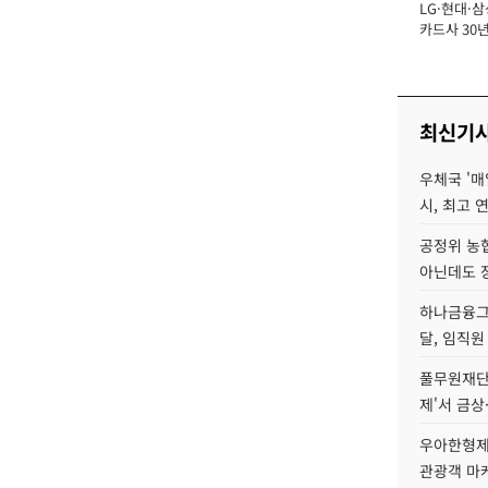
LG·현대·삼
장
카드사 30년
에 '초집중' 
최신기
우체국 '매
시, 최고 연
공정위 농
아닌데도 
하나금융그룹
달, 임직원
풀무원재단
제'서 금상
우아한형제
관광객 마