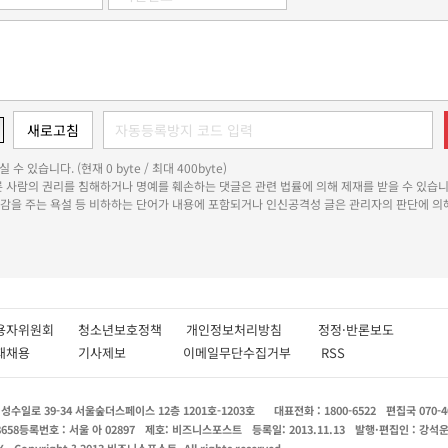
 수 있습니다. (현재 0 byte / 최대 400byte)
다른 사람의 권리를 침해하거나 명예를 훼손하는 댓글은 관련 법률에 의해 제재를 받을 수 있습니
쾌감을 주는 욕설 등 비하하는 단어가 내용에 포함되거나 인신공격성 글은 관리자의 판단에 의해
용자위원회
청소년보호정책
개인정보처리방침
정정·반론보도
인재채용
기사제보
이메일무단수집거부
RSS
수일로 39-34 서울숲더스페이스 12층 1201호-1203호
대표전화 : 1800-6522
편집국 070-4
8658
등록번호 : 서울 아 02897
제호: 비즈니스포스트
등록일: 2013.11.13
발행·편집인 : 강석
X
Copyright ? 2013 비즈니스포스트. All rights reserved.