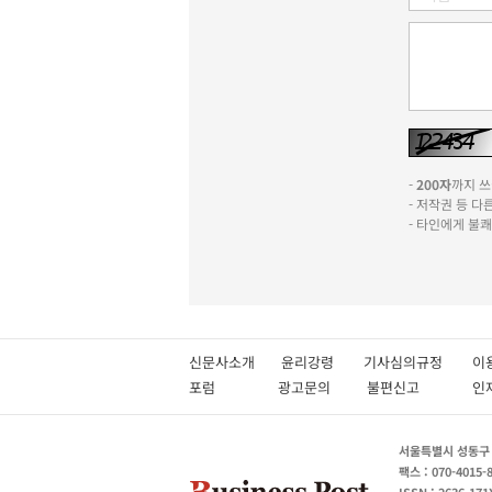
-
200자
까지 쓰실
- 저작권 등 
- 타인에게 불
신문사소개
윤리강령
기사심의규정
이
포럼
광고문의
불편신고
서울특별시 성동구 성
팩스 : 070-4015-
ISSN : 2636-171