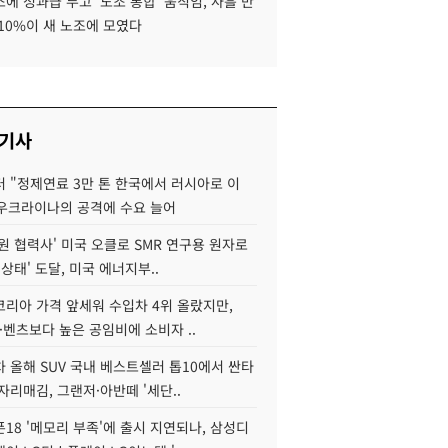
에 성과급 두고 '노조 통합' 움직임, 사흘 만
10%이 새 노조에 모였다
 기사
 "정제연료 3만 톤 한국에서 러시아로 이
 우크라이나의 공격에 수요 늘어
원 협력사' 미국 오클로 SMR 연구용 원자로
 상태' 도달, 미국 에너지부..
코리아 가격 앞세워 수입차 4위 올랐지만,
·벤츠보다 높은 공임비에 소비자 ..
 올해 SUV 국내 베스트셀러 톱10에서 싼타
자리매김, 그랜저·아반떼 '세단..
18 '메모리 부족'에 출시 지연되나, 삼성디