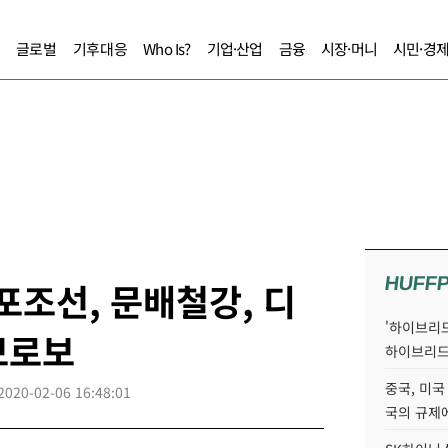
글로벌
기후대응
Who Is?
기업·산업
금융
시장·머니
시민·경
HUFF
포조선, 문배철강, 디
'하이브리드
보로보
하이브리드
중국, 미국
2020-02-06 16:48:01
국의 규제에