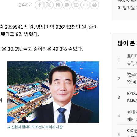
SK하이닉스
공유하기
에 임직원 
2조9941억 원, 영업이익 926억2천만 원, 순이
계됐다고 6일 밝혔다.
많이 본
은 30.6% 늘고 순이익은 49.3% 줄었다.
로이터
1
동",
'한수
2
'임계
BYD
3
이
BMW
현대차
4
페만 
▲ 신현대 현대미포조선 대표이사 사장.
아이폰
5