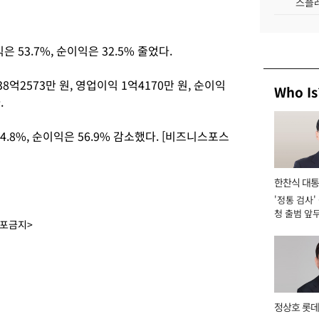
스플레
은 53.7%, 순이익은 32.5% 줄었다.
억2573만 원, 영업이익 1억4170만 원, 순이익
Who Is
.
94.8%, 순이익은 56.9% 감소했다. [비즈니스포스
한찬식 대
'정통 검사'
서관
청 출범 앞
배포금지>
맡아 [2026
정상호 롯데