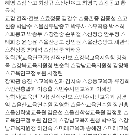
혜영 △삼산고 최상규 △신선여고 최영숙 △강동고 황
윤복
교감 전직·전보 △효정중 김갑수 △웅촌중 김종철 △고
헌중 박남수 △울산두남중고 박무사 △유곡중 박소희
△화봉고 박종두 △장검중 손위철 △신정중 안무정 △
태화중 윤상윤 △울산공고 장인권 △울산중앙고 채관석
△천상중 최재석 △삼남중 하해용
장학관(교육연구관) 전직·전보 △강북교육지원청 강영
옥 △강북교육지원청 변순희 △강남교육지원청 김영해
△교육연구정보원 서정련
장학관 승진 △교육혁신과 김차숙 △중등교육과 류경희
△안전총괄과 이종출 △민주시민교육과 이혜정
장학사(교육연구사) 전직·전보 △민주시민교육과 김경
익 △울산교육연수원 김영화 △울산교육연수원 장건홍
△울산학생교육원 김운섭 △울산학생교육원 김정훈 △
교육연구정보원 김은미 △강남교육지원청 박수영 △강
남교육지원청 하인숙 △미래교육과 송혜진 △미래교육