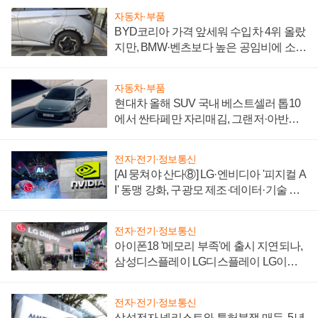
자동차·부품
BYD코리아 가격 앞세워 수입차 4위 올랐
지만, BMW·벤츠보다 높은 공임비에 소비
자 불만 폭발
자동차·부품
현대차 올해 SUV 국내 베스트셀러 톱10
에서 싼타페만 자리매김, 그랜저·아반떼
'세단 쌍끌이'로 내수 방어
전자·전기·정보통신
[AI 뭉쳐야 산다⑧] LG·엔비디아 '피지컬 A
I' 동맹 강화, 구광모 제조·데이터·기술 결
집해 종합 로보틱스 기업으로
전자·전기·정보통신
아이폰18 '메모리 부족'에 출시 지연되나,
삼성디스플레이 LG디스플레이 LG이노
텍 '탈애플' 수익 다각화 속도
전자·전기·정보통신
삼성전자 넷리스트와 특허분쟁 매듭, 5년