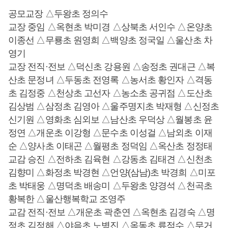
공모교장 △두왕초 정의수
교장 중임 △옥현초 박미경 △상북초 서인수 △온양초
이종선 △무룡초 원영희 △백양초 정국일 △울산초 차
영기
교장 전직·전보 △덕신초 강용원 △송정초 권대근 △복
산초 문정녀 △두동초 전영록 △농서초 황인자 △격동
초 김정중 △천상초 고선자 △농소초 공귀점 △도산초
김상범 △삼정초 김영아 △울주명지초 박재형 △신정초
신기원 △영화초 심외보 △남산초 우덕상 △월봉초 윤
정연 △개운초 이강형 △문수초 이성걸 △남외초 이재
순 △양사초 이태곤 △월평초 정덕임 △옥산초 정정태
교감 승진 △전하초 김육현 △강동초 김태견 △신천초
김향미 △화정초 박경현 △언양(삼남)초 박경희 △미포
초 박태웅 △명덕초 배송미 △두왕초 양경석 △천곡초
황복한 △울산행복학교 조영주
교감 전직·전보 △개운초 곽춘연 △옥현초 김경숙 △명
정초 김정해 △야음초 노병진 △옥동초 류점수 △무거