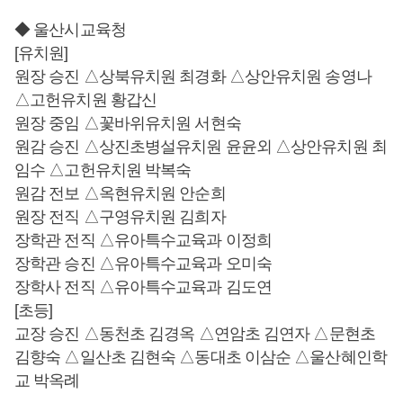
◆ 울산시교육청
[유치원]
원장 승진 △상북유치원 최경화 △상안유치원 송영나
△고헌유치원 황갑신
원장 중임 △꽃바위유치원 서현숙
원감 승진 △상진초병설유치원 윤윤외 △상안유치원 최
임수 △고헌유치원 박복숙
원감 전보 △옥현유치원 안순희
원장 전직 △구영유치원 김희자
장학관 전직 △유아특수교육과 이정희
장학관 승진 △유아특수교육과 오미숙
장학사 전직 △유아특수교육과 김도연
[초등]
교장 승진 △동천초 김경옥 △연암초 김연자 △문현초
김향숙 △일산초 김현숙 △동대초 이삼순 △울산혜인학
교 박옥례