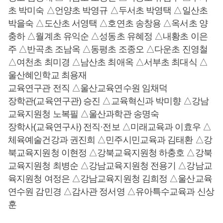
초 박미숙 △언양초 박영규 △두서초 박영택 △일산초
박을숙 △도산초 서영택 △호연초 송창용 △옥서초 양
충하 △월계초 유익순 △성동초 유혜정 △내황초 이은
주 △반곡초 조남옥 △동평초 조종오 △다운초 진영철
△여천초 최미경 △남산초 최애옥 △서부초 최대식 △
울산혜인학교 최용재
교육연구관 전직 △울산교육연수원 임채덕
장학관(교육연구관) 승진 △교육혁신과 박미향 △강남
교육지원청 노복필 △울산과학관 송명숙
장학사(교육연구사) 전직·전보 △미래교육과 이효우 △
체육예술건강과 권진희 △민주시민교육과 김태환 △강
북교육지원청 이현정 △강북교육지원청 하충호 △강북
교육지원청 최병순 △강남교육지원청 전용기 △강남교
육지원청 여정은 △강남교육지원청 김희정 △울산교육
연수원 감민경 △감사관 정서영 △유아특수교육과 신상
훈