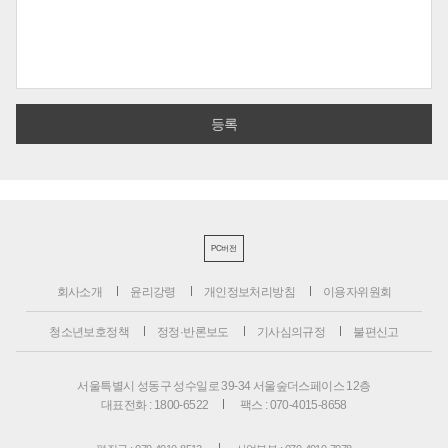
PC버전
회사소개
윤리강령
개인정보처리방침
이용자위원회
청소년보호정책
정정·반론보도
기사심의규정
불편신고
서울특별시 성동구 성수일로 39-34 서울숲더스페이스 12층
대표전화 : 1800-6522
팩스 : 070-4015-8658