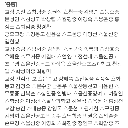
[중등]
교장 승진 △청량중 강권식 △천곡중 김영순 △농소중
문성인 △천상고 박상렬 △월평중 이경숙 △웅촌중 홍
장표 △화암중 황경환
공모교장 △강동고 신윤철 △고헌중 이영선 △울산중
임한상
교장 중임 △범서중 김석태 △동평중 송록영 △삼호중
우해윤 △무거중 이길배 △언양고 정선태 △울산공고
조규영 △울산강남고 차상옥 △울산스포츠과학고 천광
일 △학성여중 최향미
교장 전직·전보 △문수고 강해숙 △진장중 김승식 △화
봉고 김영오 △문수중 남동우 △울산동천고 박윤한 △
무룡중 신복순 △상안중 안병태 △울산중앙여고 여창엽
△학성중 이상선 △울산과학고 허우석 △옥동중 홍성천
교감 승진 △대송중 강영국 △문현고 권기현 △구영중
김영희 △울산공고 박승수 △남창중 백권용 △외솔중
손우경 △울산중 이영희 △화진중 정인규 △화암중 조