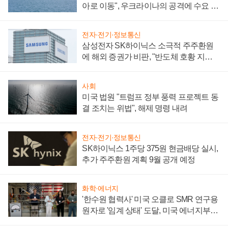
아로 이동", 우크라이나의 공격에 수요 늘
어
전자·전기·정보통신
삼성전자 SK하이닉스 소극적 주주환원
에 해외 증권가 비판, "반도체 호황 지속
성 의문"
사회
미국 법원 "트럼프 정부 풍력 프로젝트 동
결 조치는 위법", 해제 명령 내려
전자·전기·정보통신
SK하이닉스 1주당 375원 현금배당 실시,
추가 주주환원 계획 9월 공개 예정
화학·에너지
'한수원 협력사' 미국 오클로 SMR 연구용
원자로 '임계 상태' 도달, 미국 에너지부
"중요한 이정표"