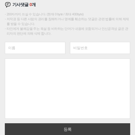
기사댓글
0
개
200자까지 쓰실 수 있습니다. (현재 0 byte / 최대 400byte)
저작권 등 다른 사람의 권리를 침해하거나 명예를 훼손하는 댓글은 관련 법률에 의해 제재
를 받을 수 있습니다.
타인에게 불쾌감을 주는 욕설 등 비하하는 단어가 내용에 포함되거나 인신공격성 글은 관
리자의 판단에 의해 삭제 합니다.