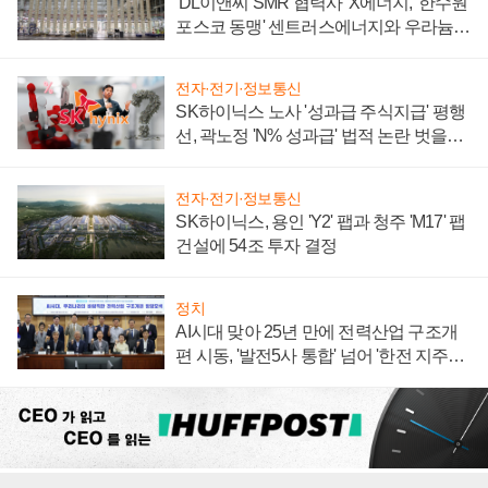
'DL이앤씨 SMR 협력사' X에너지, '한수원
포스코 동맹' 센트러스에너지와 우라늄
계약 체결
전자·전기·정보통신
SK하이닉스 노사 '성과급 주식지급' 평행
선, 곽노정 'N% 성과급' 법적 논란 벗을지
주목
전자·전기·정보통신
SK하이닉스, 용인 'Y2' 팹과 청주 'M17' 팹
건설에 54조 투자 결정
정치
AI시대 맞아 25년 만에 전력산업 구조개
편 시동, '발전5사 통합' 넘어 '한전 지주사'
재편론도