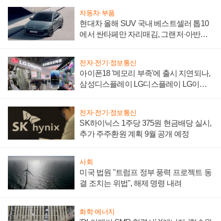
자동차·부품
현대차 올해 SUV 국내 베스트셀러 톱10
에서 싼타페만 자리매김, 그랜저·아반떼
'세단 쌍끌이'로 내수 방어
전자·전기·정보통신
아이폰18 '메모리 부족'에 출시 지연되나,
삼성디스플레이 LG디스플레이 LG이노
텍 '탈애플' 수익 다각화 속도
전자·전기·정보통신
SK하이닉스 1주당 375원 현금배당 실시,
추가 주주환원 계획 9월 공개 예정
사회
미국 법원 "트럼프 정부 풍력 프로젝트 동
결 조치는 위법", 해제 명령 내려
화학·에너지